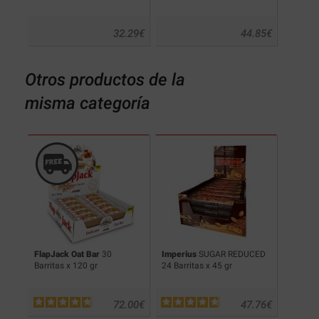
.25
€
32.29
€
44.85
€
Otros productos de la
misma categoría
FlapJack Oat Bar
30
Imperius
SUGAR REDUCED
FlapMa
Barritas x 120 gr
24 Barritas x 45 gr
.00
€
72.00
€
47.76
€