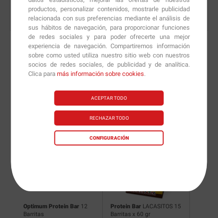
productos, personalizar contenidos, mostrarle publicidad
relacionada con sus preferencias mediante el análisis de
sus hábitos de navegación, para proporcionar funciones
de redes sociales y para poder ofrecerte una mejor
experiencia de navegación. Compartiremos información
sobre como usted utiliza nuestro sitio web con nuestros
socios de redes sociales, de publicidad y de analítica.
Nuevas versiones y
Clica para
más información sobre cookies
.
recomendaciones de
ACEPTAR TODO
nuestros nutricionistas.
RECHAZAR TODO
CONFIGURACIÓN
itas
Optimum Protein Bar
12
Protein Bar
LACASITOS 15
Protein
Barritas
Barritas x 60 gr
Barritas