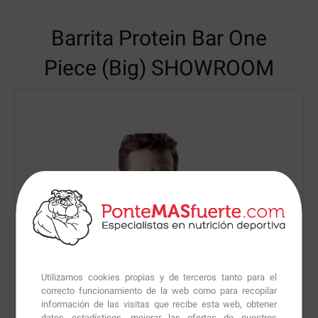
Barrita Protein Bar One
Piece (Big) SHOWROOM
Utilizamos cookies propias y de terceros tanto para el
correcto funcionamiento de la web como para recopilar
información de las visitas que recibe esta web, obtener
datos estadísticos, mejorar las ofertas de nuestros