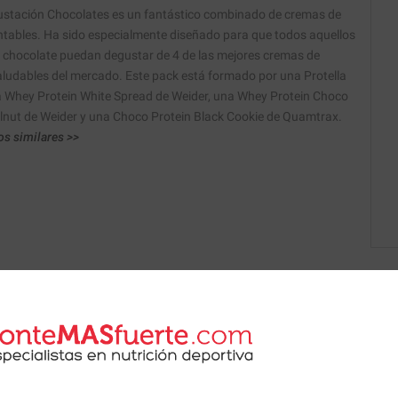
ustación Chocolates es un fantástico combinado de cremas de
ntables. Ha sido especialmente diseñado para que todos aquellos
 chocolate puedan degustar de 4 de las mejores cremas de
aludables del mercado. Este pack está formado por una Protella
na Whey Protein White Spread de Weider, una Whey Protein Choco
nut de Weider y una Choco Protein Black Cookie de Quamtrax.
os similares >>
 de nuestros nutricionistas.