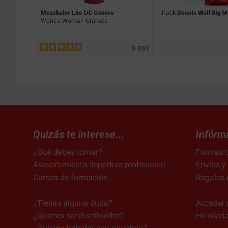
Mezclador Lite DC Comics
Pack
Dennis Wolf Big M
WonderWoman Granate
9.99
€
Quizás te interese...
Infórm
¿Qué debes tomar?
Formas 
Asesoramiento deportivo profesional
Envíos y
Cursos de formación
Regalos 
¿Tienes alguna duda?
Acceder 
¿Quieres ser distribuidor?
He olvid