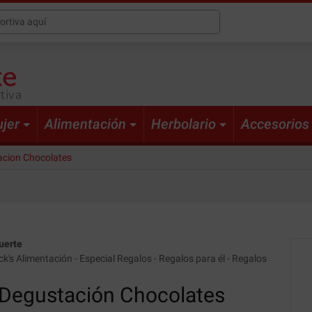
tiva
jer
Alimentación
Herbolario
Accesorios
acion Chocolates
uerte
ck's Alimentación
-
Especial Regalos
-
Regalos para él
-
Regalos
Degustación Chocolates