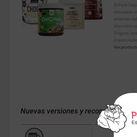
El Pack Deg
chocolate u
amantes del
chocolate s
Original, u
Cream Hazel
Ver product
Nuevas versiones y recomendaciones