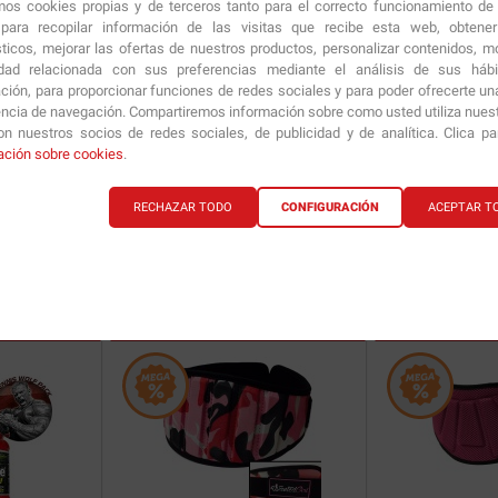
amos cookies propias y de terceros tanto para el correcto funcionamiento de
ara recopilar información de las visitas que recibe esta web, obtene
sticos, mejorar las ofertas de nuestros productos, personalizar contenidos, mo
idad relacionada con sus preferencias mediante el análisis de sus háb
ción, para proporcionar funciones de redes sociales y para poder ofrecerte un
encia de navegación. Compartiremos información sobre como usted utiliza nuestr
n nuestros socios de redes sociales, de publicidad y de analítica. Clica p
Guantes de piel para chica
1 Par
PMF Bag
Rosa - M
ación sobre cookies
.
RECHAZAR TODO
CONFIGURACIÓN
ACEPTAR T
9.90
€
11.90
€
ría