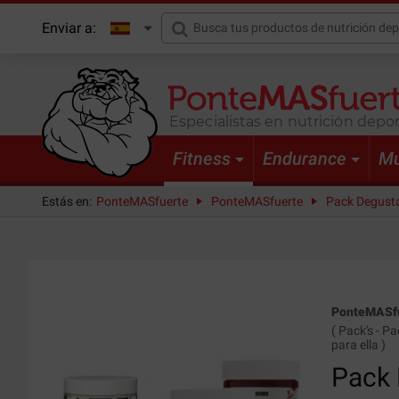
Enviar a:
Especialistas en nutrición depor
Fitness
Endurance
Mu
Estás en:
PonteMASfuerte
PonteMASfuerte
Pack Degust
PonteMASf
(
Pack's
-
Pa
para ella
)
Pack 