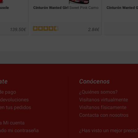
uscle
Cinturón Wanted Girl
Sweet Pink Camo
Cinturón Wanted G
139.50
€
2.84
€
ate
Conócenos
de pago
¿Quiénes somos?
 devoluciones
Visítanos virtualmente
en tus pedidos
Visítanos físicamente
Contacta con nosotros
a Mi cuenta
ado mi contraseña
¿Has visto un mejor precio