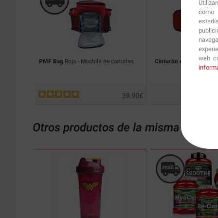
Utiliz
como p
estadí
public
navega
experi
web co
PMF Bag
Roja - Mochila de comidas
Cinturón de neopreno
inform
39.90
€
Otros productos de la misma catego