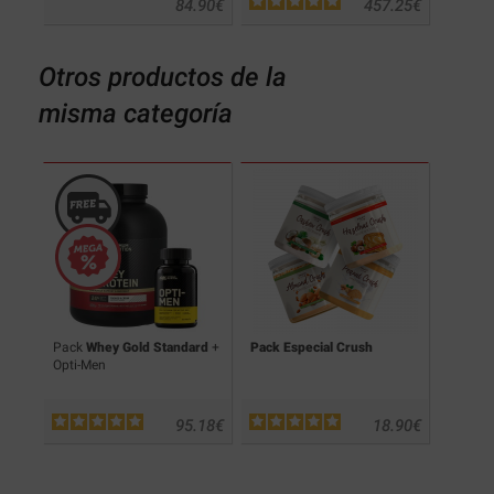
.90
€
84.90
€
457.25
€
Otros productos de la
misma categoría
Pack
Whey Gold Standard
+
Pack Especial Crush
Pack V
Opti-Men
.50
€
95.18
€
18.90
€