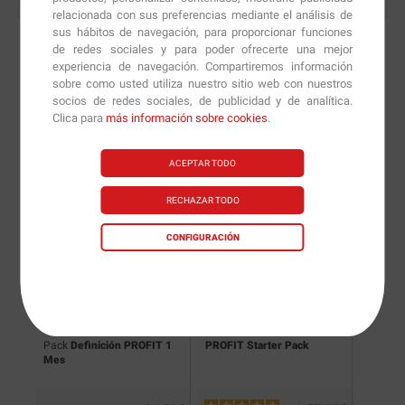
relacionada con sus preferencias mediante el análisis de
sus hábitos de navegación, para proporcionar funciones
de redes sociales y para poder ofrecerte una mejor
experiencia de navegación. Compartiremos información
sobre como usted utiliza nuestro sitio web con nuestros
Nuevas versiones y
socios de redes sociales, de publicidad y de analítica.
Clica para
más información sobre cookies
.
recomendaciones de
nuestros nutricionistas.
ACEPTAR TODO
RECHAZAR TODO
CONFIGURACIÓN
Pack
Definición PROFIT 1
PROFIT Starter Pack
Mes