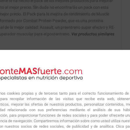
rte te ha hecho el pack de los mejores productos para mejorar
to al mejor precio. Sin duda no encontrarás un pack con esta
 mejor precio. El Pack para la mejora de rendimiento de Muscle
formado por Combat Protein Powder, que es una proteína
al de la mejor calidad; Assault, un preentreno super efecivo y RE-
uperador muscular para el postentreno.
Ver productos similares
amos cookies propias y de terceros tanto para el correcto funcionamiento de
ara recopilar información de las visitas que recibe esta web, obtene
 de nuestros nutricionistas.
sticos, mejorar las ofertas de nuestros productos, personalizar contenidos, mo
idad relacionada con sus preferencias mediante el análisis de sus háb
ción, para proporcionar funciones de redes sociales y para poder ofrecerte un
encia de navegación. Compartiremos información sobre como usted utiliza nuestr
n nuestros socios de redes sociales, de publicidad y de analítica. Clica p
ría