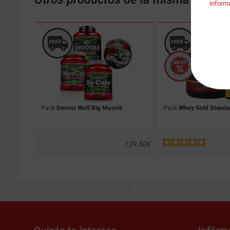
inform
Pack
Dennis Wolf Big Muscle
Pack
Whey Gold Standa
139.50
€