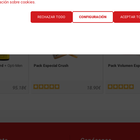
ación sobre cookies
.
RECHAZAR TODO
CONFIGURACIÓN
ACEPTAR T
rd
+ Opti-Men
Pack Especial Crush
Pack Volumen Esp
95.18
€
18.90
€