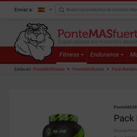
Enviar a:
Especialistas en nutrición depor
Fitness
Endurance
Mu
Estás en:
PonteMASfuerte
PonteMASfuerte
Pack Rendimi
PonteMASf
Pack
Muscle Phar