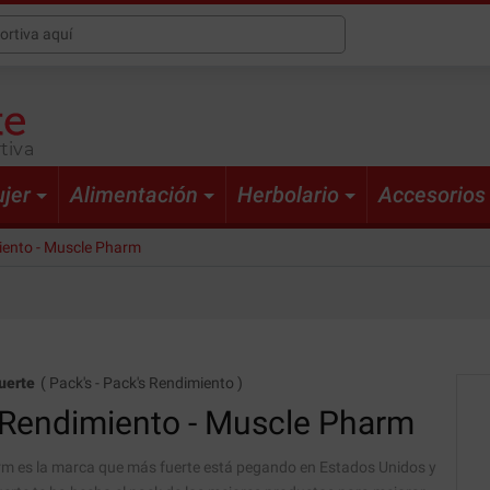
tiva
jer
Alimentación
Herbolario
Accesorios
ento - Muscle Pharm
uerte
(
Pack's
-
Pack's Rendimiento
)
Rendimiento - Muscle Pharm
m es la marca que más fuerte está pegando en Estados Unidos y