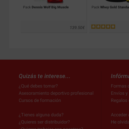
Pack
Dennis Wolf Big Muscle
Pack
Whey Gold Standa
139.50
€
Quizás te interese...
Infórm
¿Qué debes tomar?
Formas 
Asesoramiento deportivo profesional
Envíos y
Cursos de formación
Regalos 
¿Tienes alguna duda?
Acceder 
¿Quieres ser distribuidor?
He olvid