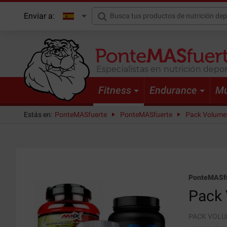
Enviar a:
Especialistas en nutrición depor
Fitness
Endurance
Mu
Estás en:
PonteMASfuerte
PonteMASfuerte
Pack Volume
PonteMASf
Pack
PACK VOLUM