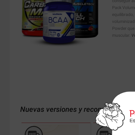
conseguir a
Pack Volume
equilibrado,
voluminizad
Powder que t
muscular.
Ve
Nuevas versiones y recomendaciones