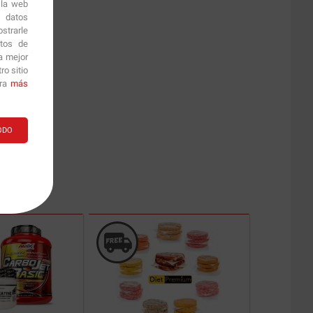
 la web
r datos
strarle
itos de
a mejor
o sitio
ara
más
ODO