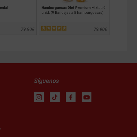
ecial
Hamburguesas Diet Premium
Mixtas 9
Hamburguesa
unid. (9 Bandejas x 5 hamburguesas)
unid. (9 Ban
79.90
€
79.90
€
Síguenos
?