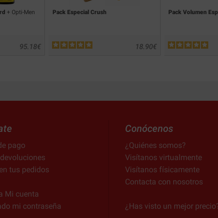
rd
+ Opti-Men
Pack Especial Crush
Pack Volumen Esp
95.18
€
18.90
€
ate
Conócenos
de pago
¿Quiénes somos?
 devoluciones
Visítanos virtualmente
en tus pedidos
Visítanos físicamente
Contacta con nosotros
a Mi cuenta
ado mi contraseña
¿Has visto un mejor precio