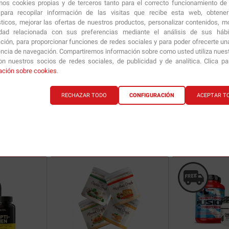
amos cookies propias y de terceros tanto para el correcto funcionamiento de
ara recopilar información de las visitas que recibe esta web, obtene
sticos, mejorar las ofertas de nuestros productos, personalizar contenidos, mo
idad relacionada con sus preferencias mediante el análisis de sus háb
ción, para proporcionar funciones de redes sociales y para poder ofrecerte un
encia de navegación. Compartiremos información sobre como usted utiliza nuestr
n nuestros socios de redes sociales, de publicidad y de analítica. Clica p
T 1 Mes
Pack
Real IsolatePRO
3 unid. 1 Kg
ación sobre cookies
.
RECHAZAR TODO
CONFIGURACIÓN
ACEPTAR T
84.90
€
134.90
€
ría