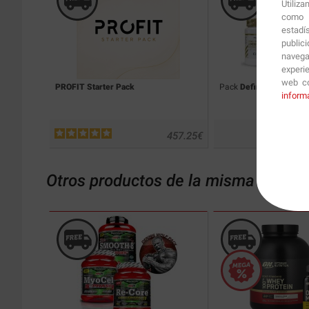
Utiliz
como p
estadí
public
navega
experi
web co
PROFIT Starter Pack
Pack
Definición PROFI
inform
457.25
€
Otros productos de la misma catego