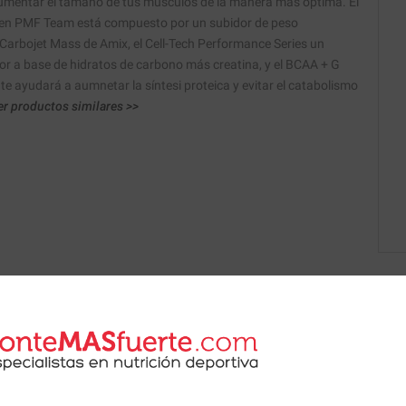
umentar el tamaño de tus músculos de la manera más óptima. El
n PMF Team está compuesto por un subidor de peso
 Carbojet Mass de Amix, el Cell-Tech Performance Series un
or a base de hidratos de carbono más creatina, y el BCAA + G
e ayudará a aumnetar la síntesi proteica y evitar el catabolismo
r productos similares >>
 de nuestros nutricionistas.