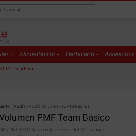
tiva
jer
Alimentación
Herbolario
Accesorios
n PMF Team Basico
uerte
(
Pack's
-
Pack's Volumen
-
TOP10 Pack's
)
Volumen PMF Team Básico
EN PMF TEAM Basico es la selección de PMF Team para