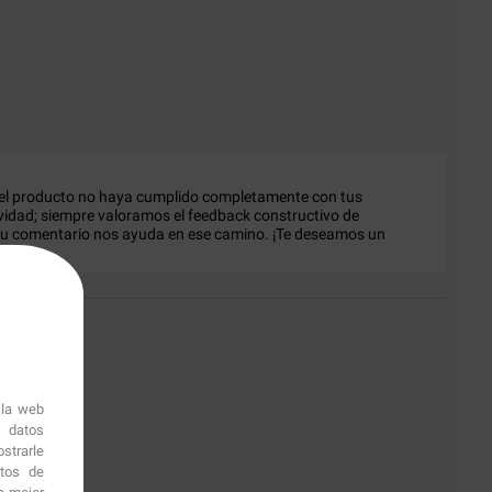
 el producto no haya cumplido completamente con tus 
dad; siempre valoramos el feedback constructivo de 
tu comentario nos ayuda en ese camino. ¡Te deseamos un 
 la web
r datos
strarle
itos de