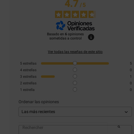
4.7
/
5
Basado en
6
opiniones
sometidas a control
Ver todas las reseñas de este sitio
5
estrellas
5
4
estrellas
0
3
estrellas
1
2
estrellas
0
1
estrella
0
Ordenar las opiniones