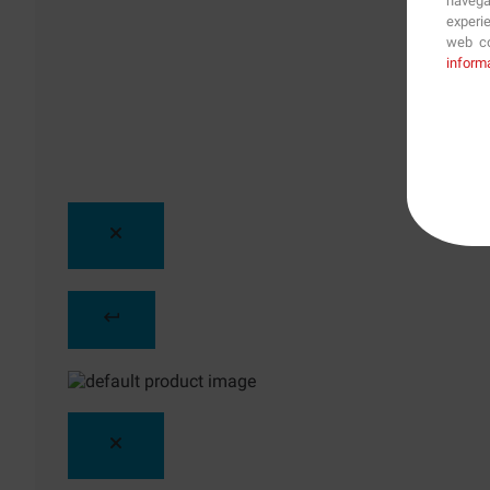
navega
experi
web co
inform