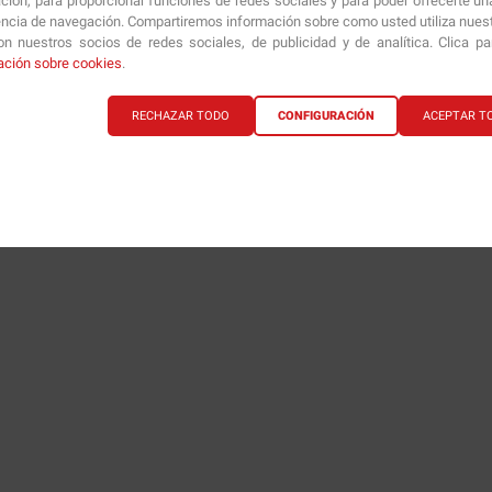
ción, para proporcionar funciones de redes sociales y para poder ofrecerte un
encia de navegación. Compartiremos información sobre como usted utiliza nuestr
Útil
(0)
Informe
n nuestros socios de redes sociales, de publicidad y de analítica. Clica p
ación sobre cookies
.
RECHAZAR TODO
CONFIGURACIÓN
ACEPTAR T
1