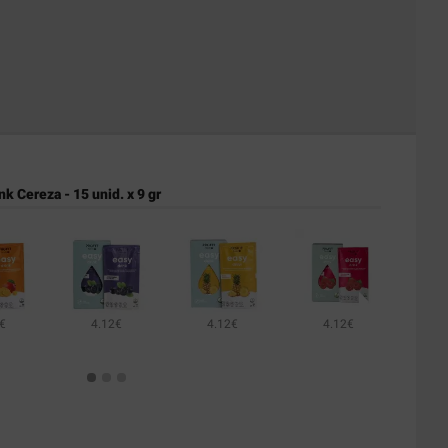
nk Cereza - 15 unid. x 9 gr
€
4.12€
4.12€
4.12€
4.12€
4.12€