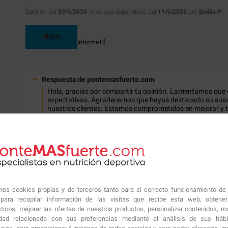
Opinión del
29/5/2025
, tras una experiencia del
11/5/2025
por
Emilio P.
Útil
(0)
Informe
Respuesta de
pontemasfuerte.com
Hola, gracias por compartir tu opinión. Lamentamos que
expectativas. Agradecemos que hayas destacado su suavi
nuestros clientes. Estamos comprometidos en mejorar y 
excelente día!
5
/
5
Opinión verificada
amos cookies propias y de terceros tanto para el correcto funcionamiento de
ara recopilar información de las visitas que recibe esta web, obtene
Buen precio, de las mejores alternativas en internet.
sticos, mejorar las ofertas de nuestros productos, personalizar contenidos, mo
Opinión del
31/5/2024
, tras una experiencia del
21/5/2024
por
A.A.
idad relacionada con sus preferencias mediante el análisis de sus háb