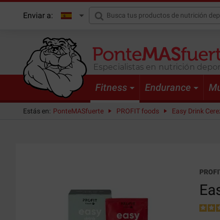
Enviar a:
Especialistas en nutrición depor
Fitness
Endurance
Mu
Estás en:
PonteMASfuerte
PROFIT foods
Easy Drink Cerez
PROFI
Eas