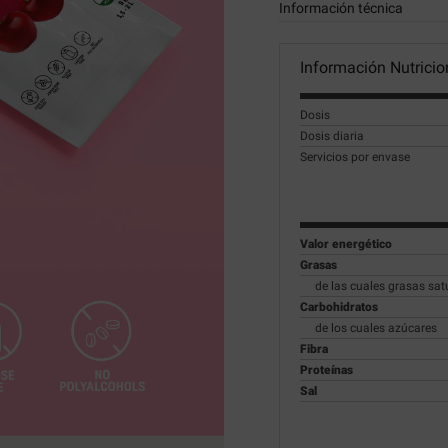
Información técnica
Información Nutricio
Dosis
Dosis diaria
Servicios por envase
Valor energético
Grasas
de las cuales grasas sa
Carbohidratos
de los cuales azúcares
Fibra
Proteínas
Sal