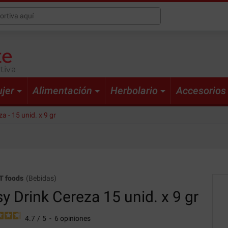
tiva
jer
Alimentación
Herbolario
Accesorios
a - 15 unid. x 9 gr
T foods
(
Bebidas
)
y Drink
Cereza 15 unid. x 9 gr
4.7
/
5
-
6
opiniones