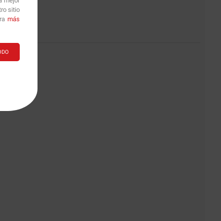
a mejor
o sitio
ara
más
ODO
2