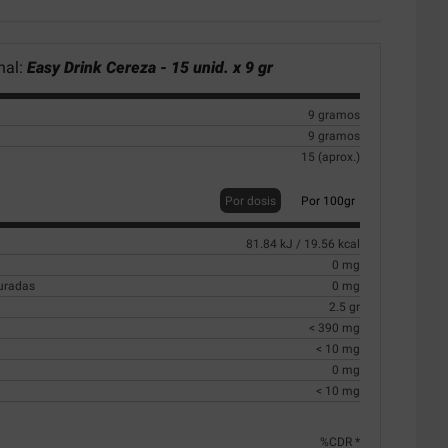
nal:
Easy Drink Cereza - 15 unid. x 9 gr
9 gramos
9 gramos
15 (aprox.)
Por dosis
Por 100gr
81.84 kJ / 19.56 kcal
0 mg
turadas
0 mg
2.5 gr
< 390 mg
< 10 mg
0 mg
< 10 mg
%CDR *