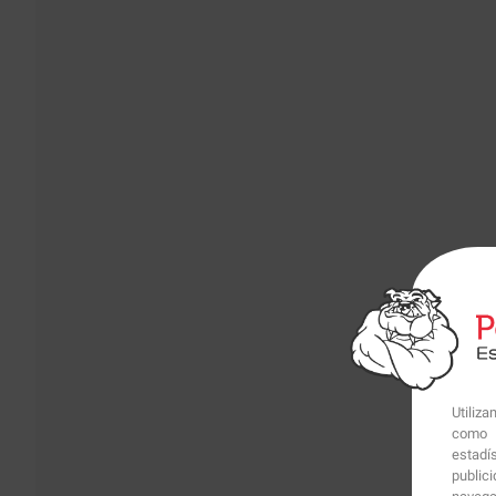
Utiliz
como p
estadí
public