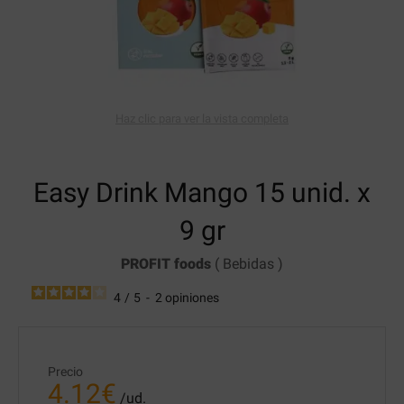
Haz clic para ver la vista completa
Easy Drink
Mango 15 unid. x
9 gr
PROFIT foods
(
Bebidas
)
4
/
5
-
2
opiniones
Precio
4.12
€
/ud.