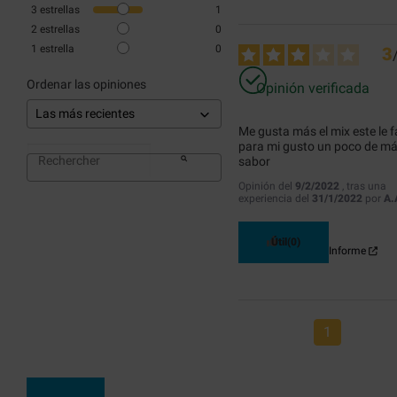
3
estrellas
1
2
estrellas
0
1
estrella
0
3
Ordenar las opiniones
Opinión verificada
Me gusta más el mix este le fa
para mi gusto un poco de má
sabor
Opinión del
9/2/2022
, tras una
experiencia del
31/1/2022
por
A.
Útil
(0)
Informe
1