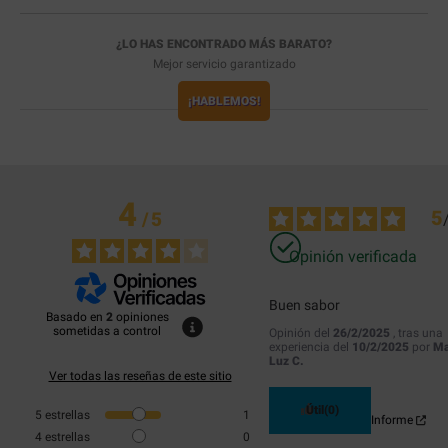
¿LO HAS ENCONTRADO MÁS BARATO?
Mejor servicio garantizado
¡HABLEMOS!
4
5
/
5
Opinión verificada
Buen sabor
Basado en
2
opiniones
sometidas a control
Opinión del
26/2/2025
, tras una
experiencia del
10/2/2025
por
Ma
Luz C.
Ver todas las reseñas de este sitio
Útil
(0)
5
estrellas
1
Informe
4
estrellas
0