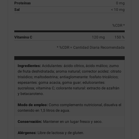
Proteínas
0 mg
Sal
< 10 mg
%CDR *
Vitamina C
120 mg
150 %
* %CDR = Cantidad Diaria Recomendada
Ingredientes:
Acidulantes: ácido cítrico, ácido málico; zumo
de fruta deshidratada; aroma natural; corrector acidez: citrato
trisódico; maltodextrina; antiaglomerante: fosfato tricálcico;
espesantes: goma acacia, goma guar; edulcorantes:
sucralosa; vitamina C; colorante natural: extracto de azafrán
y betacaroteno.
Modo de empleo:
Como complemento nutricional, disuelva el
contenido en 1,5 litros de agua.
Conservación:
Mantener en un lugar fresco y seco.
Alérgenos:
Libre de lactosa y de gluten.