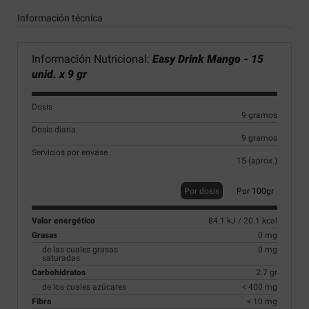
Información técnica
Información Nutricional:
Easy Drink Mango - 15
unid. x 9 gr
Dosis
9 gramos
Dosis diaria
9 gramos
Servicios por envase
15 (aprox.)
Por dosis
Por 100gr
Valor energético
84.1 kJ / 20.1 kcal
Grasas
0 mg
de las cuales grasas
0 mg
saturadas
Carbohidratos
2.7 gr
de los cuales azúcares
< 400 mg
Fibra
< 10 mg