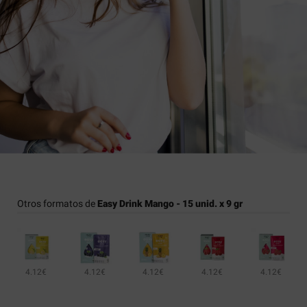
Otros formatos de
Easy Drink Mango - 15 unid. x 9 gr
4.12€
4.12€
4.12€
4.12€
4.12€
4.
4.