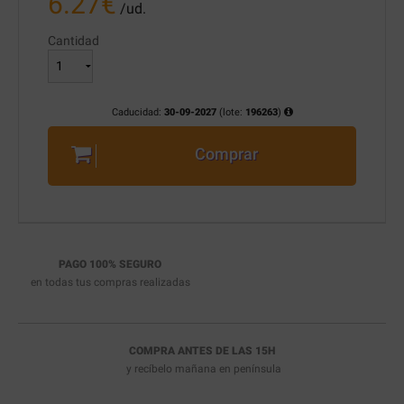
6.27
€
/ud.
Cantidad
Caducidad:
30-09-2027
(lote:
196263
)
Comprar
PAGO 100% SEGURO
en todas tus compras realizadas
COMPRA ANTES DE LAS 15H
y recíbelo
mañana en península