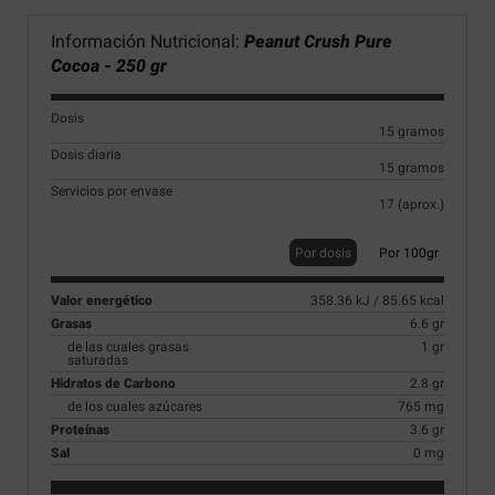
Información Nutricional:
Peanut Crush Pure
Cocoa - 250 gr
Dosis
15 gramos
Dosis diaria
15 gramos
Servicios por envase
17 (aprox.)
Por dosis
Por 100gr
Valor energético
358.36 kJ / 85.65 kcal
Grasas
6.6 gr
de las cuales grasas
1 gr
saturadas
Hidratos de Carbono
2.8 gr
de los cuales azúcares
765 mg
Proteínas
3.6 gr
Sal
0 mg