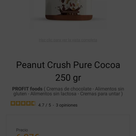
Haz clic para ver la vista completa
Peanut Crush
Pure Cocoa
250 gr
PROFIT foods
(
Cremas de chocolate
-
Alimentos sin
gluten
-
Alimentos sin lactosa
-
Cremas para untar
)
4.7
/
5
-
3
opiniones
Precio