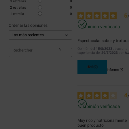
3
estrellas
0
2
estrellas
0
1
estrella
0
5
Ordenar las opiniones
Opinión verificada
Espectacular sabor y textura
Opinión del
15/8/2023
, tras una
experiencia del
29/7/2023
por
A.
Útil
(0)
Informe
4
Opinión verificada
Muy rico y nutricionalmente 
buen producto