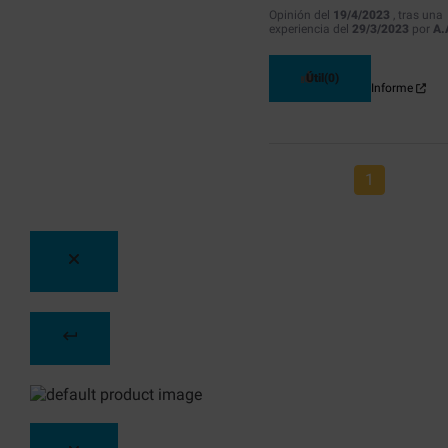
Opinión del
19/4/2023
, tras una
experiencia del
29/3/2023
por
A.
Útil
(0)
Informe
1