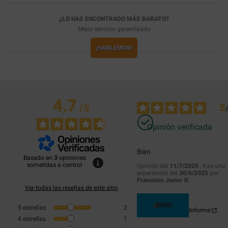
¿LO HAS ENCONTRADO MÁS BARATO?
Mejor servicio garantizado
¡HABLEMOS!
4.7
5
/
5
Opinión verificada
Bien
Basado en
3
opiniones
sometidas a control
Opinión del
11/7/2025
, tras una
experiencia del
30/6/2025
por
Francisco Javier R.
Ver todas las reseñas de este sitio
Útil
(0)
5
estrellas
2
Informe
4
estrellas
1