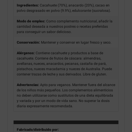
Ingredientes:
Cacahuete (70%), anacardo (20%), cacao en
polvo desgrasado en polvo (9.9%), edulcorante (sucralosa).
Modo de empleo:
Como complemento nutricional, añadir la
cantidad deseada a nuestros postres o recetas preferidas
para conseguir un sabor delicioso.
Conservación:
Mantener y conservar en lugar fresco y seco.
Alérgenos:
Contiene cacahuete y productos a base de
cacahuete. Contene de frutos de cáscara: almendras,
avellanas, nueces, anacardos, pecanas, castaña de pará,
pistachos, nueces macadamia y nueces de Australia. Puede
contener trazas de leche y sus derivados. Libre de gluten.
Advertencias:
Apto para veganos. Mantener fuera del alcance
de los niños más pequeños. Los complementos alimenticios
no deben utilizarse como sustitutos de una dieta equilibrada
y variada y por un modo de vida sano. No superar la dosis
diaria expresamente recomendada.
Fabricado/distribuido por: