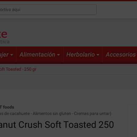
tiva
jer
Alimentación
Herbolario
Accesorios
ft Toasted - 250 gr
T foods
s de cacahuete
-
Alimentos sin gluten
-
Cremas para untar
)
anut Crush
Soft Toasted 250