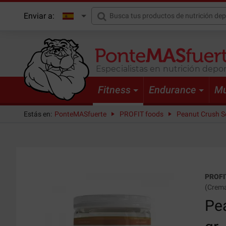
Enviar a:
Especialistas en nutrición depor
Fitness
Endurance
Mu
Estás en:
PonteMASfuerte
PROFIT foods
Peanut Crush So
PROFI
(
Crema
Pe