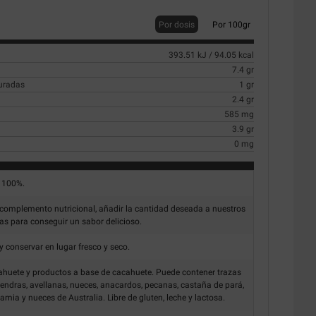
Por dosis
Por 100gr
393.51 kJ / 94.05 kcal
7.4 gr
turadas
1 gr
2.4 gr
585 mg
3.9 gr
0 mg
 100%.
omplemento nutricional, añadir la cantidad deseada a nuestros
das para conseguir un sabor delicioso.
 conservar en lugar fresco y seco.
ahuete y productos a base de cacahuete. Puede contener trazas
mendras, avellanas, nueces, anacardos, pecanas, castaña de pará,
ia y nueces de Australia. Libre de gluten, leche y lactosa.