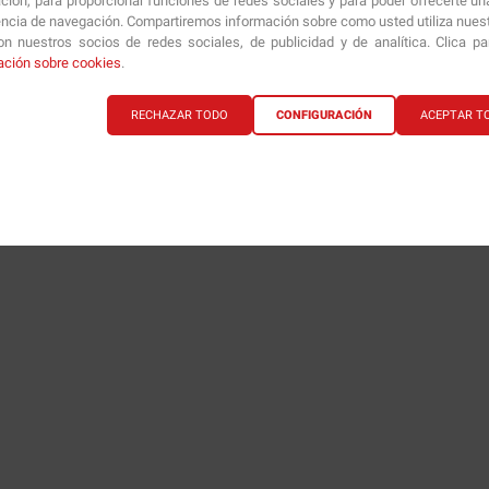
ción, para proporcionar funciones de redes sociales y para poder ofrecerte un
encia de navegación. Compartiremos información sobre como usted utiliza nuestr
n nuestros socios de redes sociales, de publicidad y de analítica. Clica p
ación sobre cookies
.
RECHAZAR TODO
CONFIGURACIÓN
ACEPTAR T