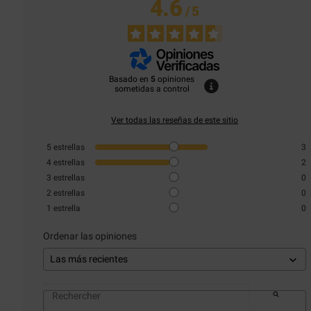
4.6
/
5
Basado en
5
opiniones
sometidas a control
Ver todas las reseñas de este sitio
5
estrellas
3
4
estrellas
2
3
estrellas
0
2
estrellas
0
1
estrella
0
Ordenar las opiniones