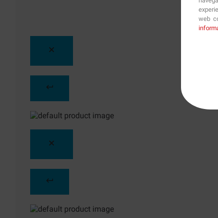
navega
experi
web co
inform