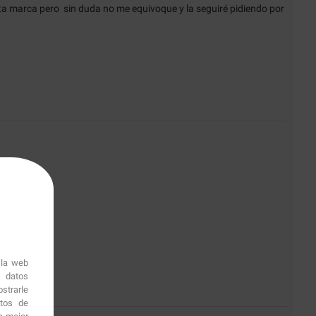
a marca pero  sin duda no me equivoque y la seguiré pidiendo por 
 la web
r datos
strarle
itos de