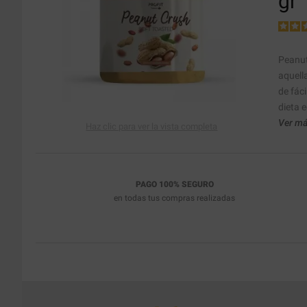
gr
Peanut
aquell
de fác
dieta e
Ver má
Haz clic para ver la vista completa
PAGO 100% SEGURO
en todas tus compras realizadas