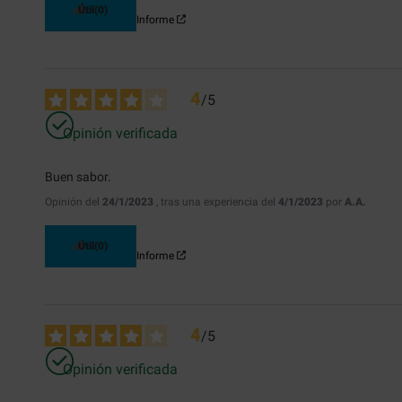
Útil
(0)
Informe
4
/
5
Opinión verificada
Buen sabor.
Opinión del
24/1/2023
, tras una experiencia del
4/1/2023
por
A.A.
Útil
(0)
Informe
4
/
5
Opinión verificada