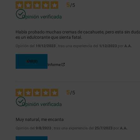
5
/
5
Opinión verificada
Había probado muchas cremas de cacahuete, pero esta sin duda 
es un edulcorante que sienta fatal.
Opinión del
19/12/2023
, tras una experiencia del
1/12/2023
por
A.A.
Útil
(0)
Informe
5
/
5
Opinión verificada
Muy natural, me encanta
Opinión del
9/8/2023
, tras una experiencia del
25/7/2023
por
A.A.