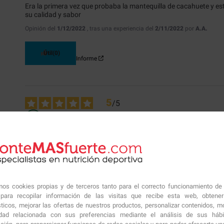
Era la primera vez que probaba la mantequilla de cacahuete y est
su calidad y sabor
Opinión del
1/12/2022
, tras una experiencia del
2/11/2022
por
A.A.
Útil
(0)
Informe
5
/
5
Opinión verificada
Sabor espectacular
Opinión del
21/7/2022
, tras una experiencia del
4/7/2022
por
A.A.
Útil
(0)
amos cookies propias y de terceros tanto para el correcto funcionamiento de
Informe
ara recopilar información de las visitas que recibe esta web, obtene
sticos, mejorar las ofertas de nuestros productos, personalizar contenidos, mo
idad relacionada con sus preferencias mediante el análisis de sus háb