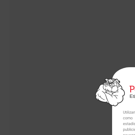
Utiliz
como p
estadí
public