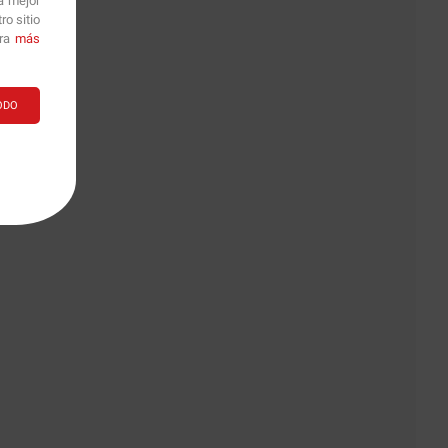
a mejor
o sitio
1
ara
más
ODO