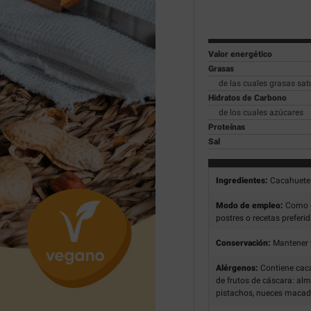
Valor energético
Grasas
de las cuales grasas sa
Hidratos de Carbono
de los cuales azúcares
Proteínas
Sal
Ingredientes:
Cacahuete
Modo de empleo:
Como c
postres o recetas preferi
Conservación:
Mantener y
Alérgenos:
Contiene cac
de frutos de cáscara: al
pistachos, nueces macadam