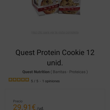
Haz clic para ver la vista completa
Quest Protein Cookie
12
unid.
Quest Nutrition
(
Barritas
-
Proteicas
)
5
/
5
-
1
opiniones
Precio
29.91
€
/ud.