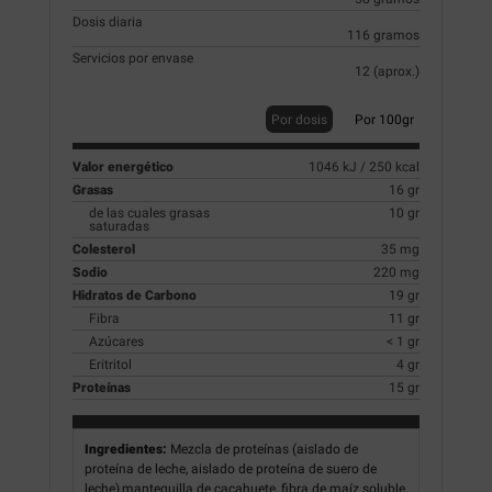
Dosis diaria
116 gramos
Servicios por envase
12 (aprox.)
Por dosis
Por 100gr
Valor energético
1046 kJ / 250 kcal
Grasas
16 gr
de las cuales grasas
10 gr
saturadas
Colesterol
35 mg
Sodio
220 mg
Hidratos de Carbono
19 gr
Fibra
11 gr
Azúcares
< 1 gr
Eritritol
4 gr
Proteínas
15 gr
Ingredientes:
Mezcla de proteínas (aislado de
proteína de leche, aislado de proteína de suero de
leche),mantequilla de cacahuete, fibra de maíz soluble,