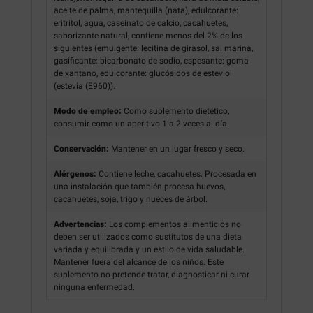
aceite de palma, mantequilla (nata), edulcorante:
eritritol, agua, caseinato de calcio, cacahuetes,
saborizante natural, contiene menos del 2% de los
siguientes (emulgente: lecitina de girasol, sal marina,
gasificante: bicarbonato de sodio, espesante: goma
de xantano, edulcorante: glucósidos de esteviol
(estevia (E960)).
Modo de empleo:
Como suplemento dietético,
consumir como un aperitivo 1 a 2 veces al día.
Conservación:
Mantener en un lugar fresco y seco.
Alérgenos:
Contiene leche, cacahuetes. Procesada en
una instalación que también procesa huevos,
cacahuetes, soja, trigo y nueces de árbol.
Advertencias:
Los complementos alimenticios no
deben ser utilizados como sustitutos de una dieta
variada y equilibrada y un estilo de vida saludable.
Mantener fuera del alcance de los niños. Este
suplemento no pretende tratar, diagnosticar ni curar
ninguna enfermedad.