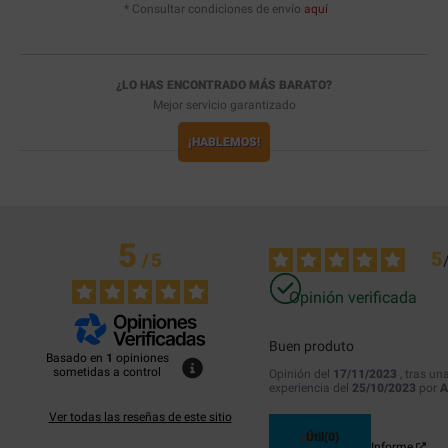
* Consultar condiciones de envío
aquí
¿LO HAS ENCONTRADO MÁS BARATO?
Mejor servicio garantizado
¡HABLEMOS!
5
5
/
5
Opinión verificada
Buen produto
Basado en
1
opiniones
sometidas a control
Opinión del
17/11/2023
, tras un
experiencia del
25/10/2023
por
A
Ver todas las reseñas de este sitio
Útil
(0)
Informe