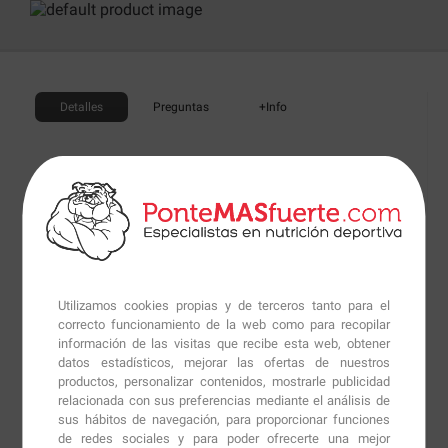
Detalles
Preguntas
+Info
Quercitina Complex
de
Solgar
es un suplemento
dietético formulado a partir de Quercitina, un
flavonoide con muchas propiedades beneficiosas para
la salud junto a Ester-C ® , una fórmula patentada de
vitamina C, rutina, polvo de fruto de acerola y polvo de
escaramujo.
Utilizamos cookies propias y de terceros tanto para el
correcto funcionamiento de la web como para recopilar
Quercitina Complex
es un suplemento con un gran
información de las visitas que recibe esta web, obtener
datos estadísticos, mejorar las ofertas de nuestros
poder antioxidante que ayudará a evitar la oxidación
productos, personalizar contenidos, mostrarle publicidad
celular, el principal proceso del envejecimiento de la piel
relacionada con sus preferencias mediante el análisis de
donde se daña las células de la epidermis y de la dermis
sus hábitos de navegación, para proporcionar funciones
de redes sociales y para poder ofrecerte una mejor
lo que provoca contribuye a su degeneración y al