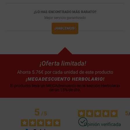
¿LO HAS ENCONTRADO MÁS BARATO?
Mejor servicio garantizado
¡HABLEMOS!
¡Oferta limitada!
Ahorra 5.76€ por cada unidad de este producto
¡MEGADESCUENTO HERBOLARIO!
El producto lleva un MEGAdescuento en la sección Herbolario
de un 15% de dto.
5
5
/
5
Opinión verificada