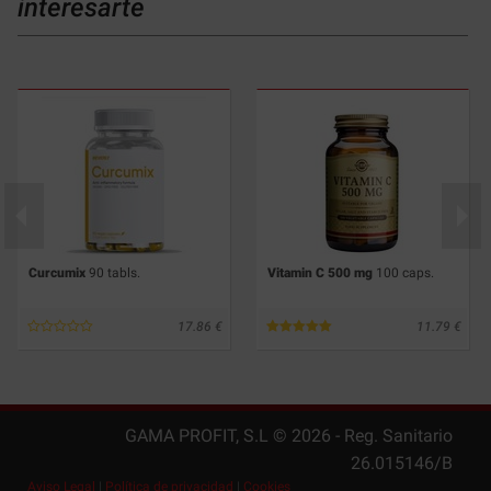
interesarte
Curcumix
90 tabls.
Vitamin C 500 mg
100 caps.
17.86
11.79
GAMA PROFIT, S.L ©
2026
- Reg. Sanitario
26.015146/B
Aviso Legal
|
Política de privacidad
|
Cookies