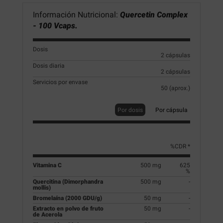
Información Nutricional:
Quercetin Complex
- 100 Vcaps.
Dosis
2 cápsulas
Dosis diaria
2 cápsulas
Servicios por envase
50 (aprox.)
Por dosis
Por cápsula
%CDR *
Vitamina C
500 mg
625
%
Quercitina (Dimorphandra
500 mg
-
mollis)
Bromelaína (2000 GDU/g)
50 mg
-
Extracto en polvo de fruto
50 mg
-
de Acerola