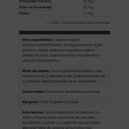
Flavonoides Cítricos
50 mg
-
Polvo de Escaramujo
50 mg
-
Rutina
10 mg
-
* %CDR = Cantidad Diaria Recomendada
Otros ingredientes:
Cápsula vegetal:
hidroxipropilmetilcelulosa; Antiaglomerantes: ácido
esteárico vegetal, estearato magnésico vegetal,
dióxido de silicio; Agente de carga: maltodextrina,
celulosa microcristalina.
Modo de empleo:
Como suplemento dietético, para
adultos, tomar 2 cápsulas al día, preferentemente con
la comida o según indicación de su especialista.
Conservación:
Conservar a temperatura ambiente.
Alérgenos:
Libre de gluten y lactosa.
Advertencias:
Los complementos alimenticios no
deben utilizarse como substitutos de una dieta
equilibrada y variada y un estilo de vida saludable.
Mantener fuera del alcance de los niños más