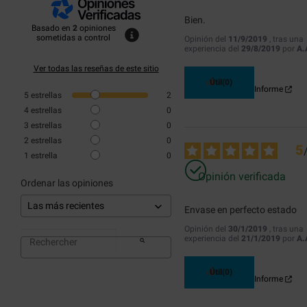
Bien.
Basado en
2
opiniones
sometidas a control
Opinión del
11/9/2019
, tras una
experiencia del
29/8/2019
por
A.
Ver todas las reseñas de este sitio
Útil
(0)
Informe
5
estrellas
2
4
estrellas
0
3
estrellas
0
2
estrellas
0
5
1
estrella
0
Opinión verificada
Ordenar las opiniones
Envase en perfecto estado
Opinión del
30/1/2019
, tras una
experiencia del
21/1/2019
por
A.
Útil
(0)
Informe