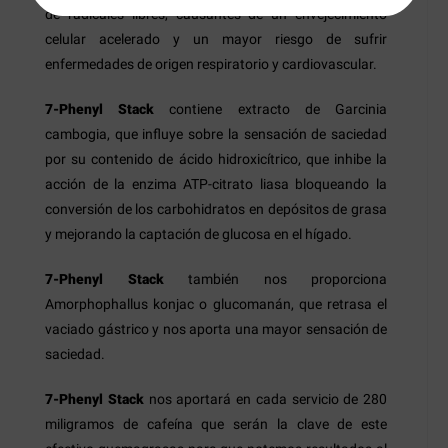
de radicales libres, causantes de un envejecimiento
celular acelerado y un mayor riesgo de sufrir
enfermedades de origen respiratorio y cardiovascular.
7-Phenyl Stack
contiene extracto de Garcinia
cambogia, que influye sobre la sensación de saciedad
por su contenido de ácido hidroxicítrico, que inhibe la
acción de la enzima ATP-citrato liasa bloqueando la
conversión de los carbohidratos en depósitos de grasa
y mejorando la captación de glucosa en el hígado.
7-Phenyl Stack
también nos proporciona
Amorphophallus konjac o glucomanán, que retrasa el
vaciado gástrico y nos aporta una mayor sensación de
saciedad.
7-Phenyl Stack
nos aportará en cada servicio de 280
miligramos de cafeína que serán la clave de este