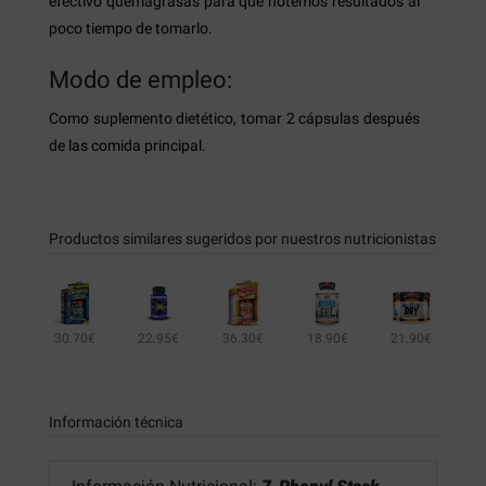
efectivo quemagrasas para que notemos resultados al
poco tiempo de tomarlo.
Modo de empleo:
Como suplemento dietético, tomar 2 cápsulas después
de las comida principal.
Productos similares sugeridos por nuestros nutricionistas
30.70€
22.95€
36.30€
18.90€
21.90€
40.50€
23.70€
Información técnica