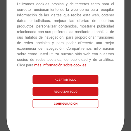
óptimo.
Utilizamos cookies propias y de terceros tanto para el
correcto funcionamiento de la web como para recopilar
7-Phenyl Stack
actúa acelerando el metabolismo de
información de las visitas que recibe esta web, obtener
datos estadísticos, mejorar las ofertas de nuestros
nuestro cuerpo, lo que combinado con una dieta
productos, personalizar contenidos, mostrarle publicidad
acorde con nuestro objetivo y una actividad física
relacionada con sus preferencias mediante el análisis de
regular será la fórmula perfecta para poder reducir el
sus hábitos de navegación, para proporcionar funciones
de redes sociales y para poder ofrecerte una mejor
porcentaje graso progresivamente.
experiencia de navegación. Compartiremos información
sobre como usted utiliza nuestro sitio web con nuestros
Su contenido en cafeína nos aportará una energía
socios de redes sociales, de publicidad y de analítica.
extra para compensar las carencias energéticas
Clica para
más información sobre cookies
.
provocadas por el déficit calórico necesario para que
nuestro cuerpo acuda a las reservas energéticas. De
ACEPTAR TODO
forma que aun realizando dieta hipocalórica no
RECHAZAR TODO
veremos afectada nuestra vitalidad a lo largo del día.
CONFIGURACIÓN
Su contenido en extracto de té verde realizará una
acción termogénica, lipotrópica y diurética, que,
además, gracias a los polifenoles no ofrecerá
propiedades antioxidantes que evitarán la formación