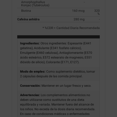
Amorphophallus
-
Konjac (Tubérculos)
Biotina
160 mcg
320
%
Cafeína anhidra
280 mg
-
* %CDR = Cantidad Diaria Recomendada
Ingredientes:
Otros ingredientes: Espesante (E441
gelatina), Acidulante (E341 fosfato cálcico),
Emulgente (E460 celulosa), Antiaglomerante (E570
ácido esteárico, E572 estearato de magnesio, E551
dióxido de silicio), Colorante (E171, E127).
Modo de empleo:
Como suplemento dietético, tomar
2 cápsulas después de las comida principal.
Conservación:
Mantener en un lugar fresco y seco.
Advertencias:
Los complementos alimenticios no
deben utilizarse como sustitutos de una dieta
equilibrada y variada. Mantener fuera del alcance de
los niños. No exceda de la dosis diaria recomendada.
En caso de condiciones médicas o enfermedades