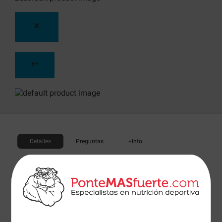
Detalles
Preguntas
+Info
7-Phenyl Stack
de
Stacker
es un potente termogénico
diseñado para ayudarnos a quemar grasa, con
ingredientes con efecto saciante y también
antioxidantes para mantener un estado de salud