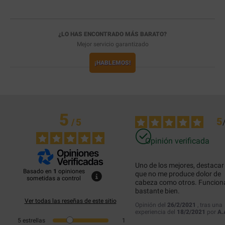
¿LO HAS ENCONTRADO MÁS BARATO?
Mejor servicio garantizado
¡HABLEMOS!
5
5
/
5
Opinión verificada
Uno de los mejores, destacar 
Basado en
1
opiniones
que no me produce dolor de 
sometidas a control
cabeza como otros. Funciona
bastante bien.
Ver todas las reseñas de este sitio
Opinión del
26/2/2021
, tras una
experiencia del
18/2/2021
por
A.
5
estrellas
1