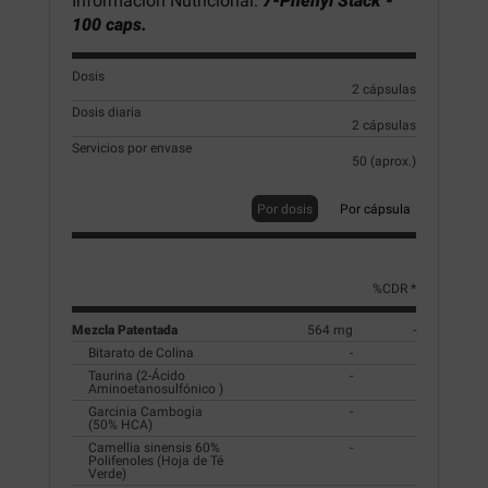
Información Nutricional:
7-Phenyl Stack -
100 caps.
Dosis
2 cápsulas
Dosis diaria
2 cápsulas
Servicios por envase
50 (aprox.)
Por dosis
Por cápsula
%CDR *
Mezcla Patentada
564 mg
-
Bitarato de Colina
-
Taurina (2-Ácido
-
Aminoetanosulfónico )
Garcinia Cambogia
-
(50% HCA)
Camellia sinensis 60%
-
Polifenoles (Hoja de Té
Verde)