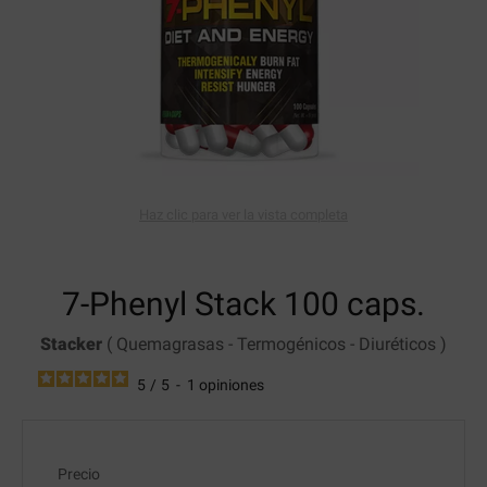
Haz clic para ver la vista completa
7-Phenyl Stack
100 caps.
Stacker
(
Quemagrasas
-
Termogénicos
-
Diuréticos
)
5
/
5
-
1
opiniones
Precio