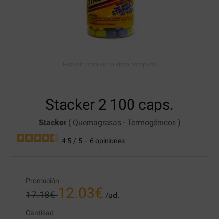
Haz clic para ver la vista completa
Stacker 2
100 caps.
Stacker
(
Quemagrasas
-
Termogénicos
)
4.5
/
5
-
6
opiniones
Promoción
12.03
€
17.18
€
/ud.
Cantidad