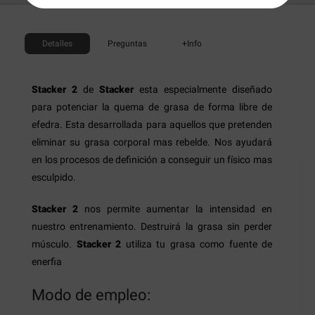
Detalles
Preguntas
+Info
Stacker 2
de
Stacker
esta especialmente diseñado
para potenciar la quema de grasa de forma libre de
efedra. Esta desarrollada para aquellos que pretenden
eliminar su grasa corporal mas rebelde. Nos ayudará
en los procesos de definición a conseguir un físico mas
esculpido.
Stacker 2
nos permite aumentar la intensidad en
nuestro entrenamiento. Destruirá la grasa sin perder
músculo.
Stacker 2
utiliza tu grasa como fuente de
enerfia
Modo de empleo: