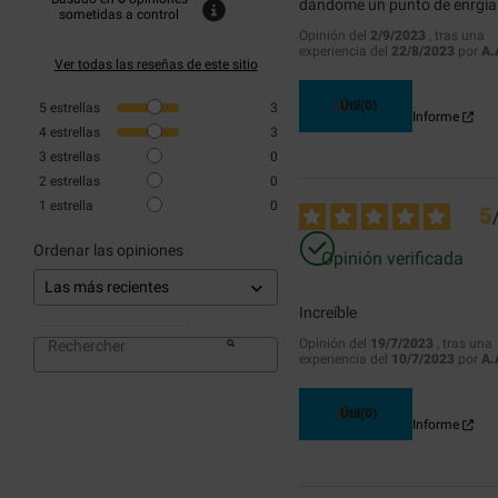
dándome un punto de enrgía
sometidas a control
Opinión del
2/9/2023
, tras una
experiencia del
22/8/2023
por
A.
Ver todas las reseñas de este sitio
Útil
(0)
5
estrellas
3
Informe
4
estrellas
3
3
estrellas
0
2
estrellas
0
1
estrella
0
5
Ordenar las opiniones
Opinión verificada
Increíble
Opinión del
19/7/2023
, tras una
experiencia del
10/7/2023
por
A.
Útil
(0)
Informe