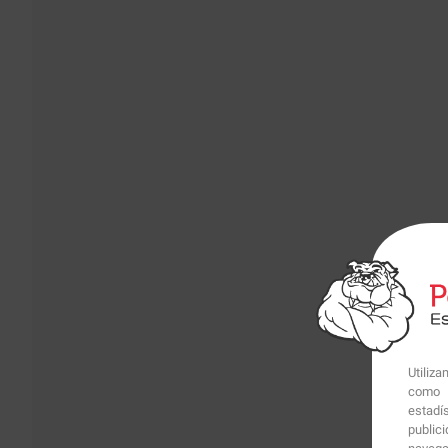
Utiliz
como p
estadí
public