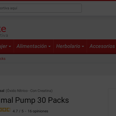
tiva
jer
Alimentación
Herbolario
Accesorios
acks
sal
(
Óxido Nítrico
-
Con Creatina
)
imal Pump
30 Packs
4.7
/
5
-
16
opiniones