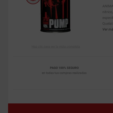
ANIMAL
nítrico
especif
Quelat
Ver má
Haz clic para ver la vista completa
PAGO 100% SEGURO
en todas tus compras realizadas