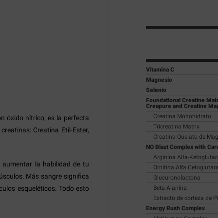
Vitamina C
Magnesio
Selenio
Foundational Creatine Matr
Creapure and Creatine M
Creatina Monohidrato
óxido nítrico, es la perfecta
Tricreatina Matrix
reatinas: Creatina Etil-Ester,
Creatina Quelato de Ma
NO Blast Complex with Ca
Arginina Alfa-Ketogluta
e aumentar la habilidad de tu
Ornitina Alfa Cetoglutar
úsculos. Más sangre significa
Glucuronolactona
ulos esqueléticos. Todo esto
Beta Alanina
Extracto de corteza de P
Energy Rush Complex