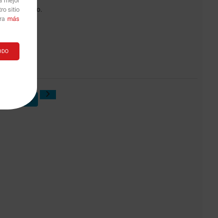
a mejor
en el mercado.
o sitio
ara
más
ODO
3
4