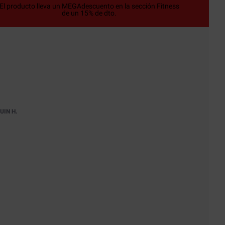
El producto lleva un MEGAdescuento en la sección Fitness
de un 15% de dto.
UIN H.