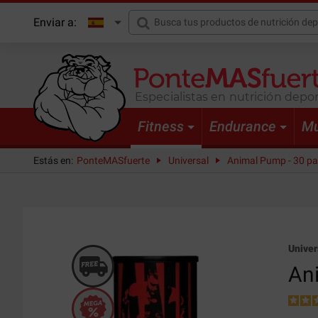
Enviar a:
Especialistas en nutrición depor
Fitness
Endurance
Mu
Estás en:
PonteMASfuerte
Universal
Animal Pump - 30 p
Univer
An