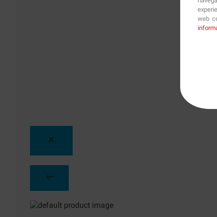
navega
experi
web co
inform