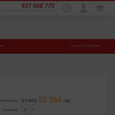
937 008 770
L-V de 9:30h-20:00h - Sábados 9:30 a 14:30
Acceso Distribuidores
52.36
€
61.60
€
/ud.
Promoción
Cantidad