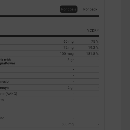
Por dosis
Por pack
%CDR *
60 mg
75 %
72 mg
19.2 %
100 mcg
181.8 %
ix with
3 gr
-
agnaPower
-
-
gnesio
-
rnosyn
2 gr
-
rato (AAKG)
-
ato
-
-
-
ino
-
500 mg
-