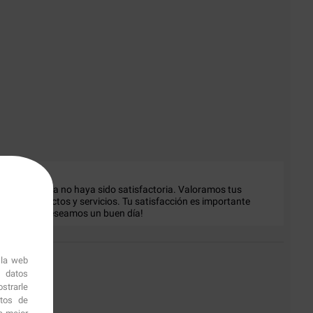
.
u experiencia no haya sido satisfactoria. Valoramos tus 
ros productos y servicios. Tu satisfacción es importante 
 mejor. ¡Te deseamos un buen día!
 la web
r datos
strarle
itos de