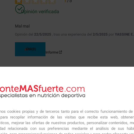
1
/
5
Opinión verificada
Mal mal
Opinión del
22/5/2025
, tras una experiencia del
2/5/2025
por
YASSINE E
Útil
(0)
Informe
Respuesta de
pontemasfuerte.com
Hola, gracias por compartir tu opinión. Lamentamos que t
comentarios y los tomaremos en cuenta para mejorar nuest
para nosotros, y seguiremos trabajando para ofrecerte lo
amos cookies propias y de terceros tanto para el correcto funcionamiento de
5
/
5
ara recopilar información de las visitas que recibe esta web, obtene
sticos, mejorar las ofertas de nuestros productos, personalizar contenidos, mo
Opinión verificada
idad relacionada con sus preferencias mediante el análisis de sus háb