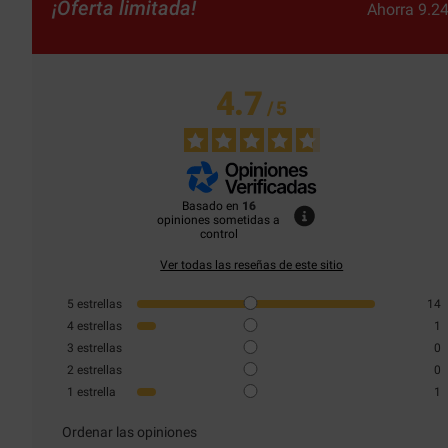
¡Oferta limitada!
Ahorra 9.24
4.7
/
5
Basado en
16
opiniones sometidas a
control
Ver todas las reseñas de este sitio
5
estrellas
14
4
estrellas
1
3
estrellas
0
2
estrellas
0
1
estrella
1
Ordenar las opiniones