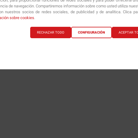
ción, para proporcionar funciones de redes sociales y para poder ofrecerte un
Un maravilloso pre entreno, de lo mejor y más completo que hay 
encia de navegación. Compartiremos información sobre como usted utiliza nuestr
n nuestros socios de redes sociales, de publicidad y de analítica. Clica p
Opinión del
26/10/2024
, tras una experiencia del
16/10/2024
por
J.S.
ación sobre cookies
.
Útil
(4)
RECHAZAR TODO
CONFIGURACIÓN
ACEPTAR T
Informe
1
2