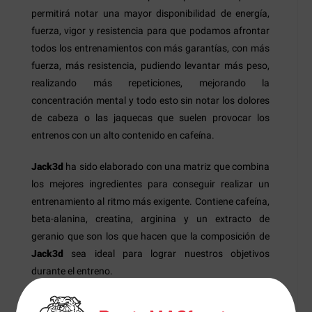
permitirá notar una mayor disponibilidad de energía,
fuerza, vigor y resistencia para que podamos afrontar
todos los entrenamientos con más garantías, con más
fuerza, más resistencia, pudiendo levantar más peso,
realizando más repeticiones, mejorando la
concentración mental y todo esto sin notar los dolores
de cabeza o las jaquecas que suelen provocar los
entrenos con un alto contenido en cafeína.
Jack3d
ha sido elaborado con una matriz que combina
los mejores ingredientes para conseguir realizar un
entrenamiento al ritmo más exigente. Contiene cafeína,
beta-alanina, creatina, arginina y un extracto de
geranio que son los que hacen que la composición de
Jack3d
sea ideal para lograr nuestros objetivos
durante el entreno.
Jack3d
es un pre-entreno orientado para todos