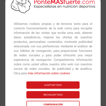
aquellos atletas que quieran maximizar sus
condiciones físicas durante el entrenamiento para así
poder lograr los resultados que tanto tiempo llevan
buscando.
Utilizamos cookies propias y de terceros tanto para el
correcto funcionamiento de la web como para recopilar
información de las visitas que recibe esta web, obtener
datos estadísticos, mejorar las ofertas de nuestros
Jack3d consiste en:
productos, personalizar contenidos, mostrarle publicidad
relacionada con sus preferencias mediante el análisis de
-
Cafeína:
Son capaces de estimular el sistema nervioso
sus hábitos de navegación, para proporcionar funciones
de redes sociales y para poder ofrecerte una mejor
central, mientras también estimulan la contracción del
experiencia de navegación. Compartiremos información
sistema muscular directamente. La Cafeina tiene
sobre como usted utiliza nuestro sitio web con nuestros
también beneficios reduciendo la fatiga y somnolencia,
socios de redes sociales, de publicidad y de analítica.
Clica para
más información sobre cookies
.
mejorando el flujo de los pensamientos, incrementando
la alerta y mejorando el esfuerzo intelectual y
ACEPTAR TODO
produciendo un sentimiento de bienestar.
RECHAZAR TODO
- Beta-Alanina:
La Carnosina es un dipéptido
extremadamente importante que está generalmente
CONFIGURACIÓN