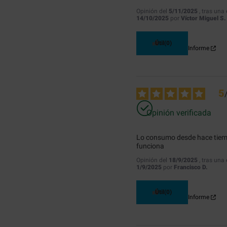
Opinión del
5/11/2025
, tras una
14/10/2025
por
Víctor Miguel S.
Útil
(0)
Informe
5
Opinión verificada
Lo consumo desde hace tiem
funciona
Opinión del
18/9/2025
, tras una
1/9/2025
por
Francisco D.
Útil
(0)
Informe