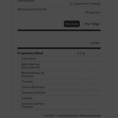
Dosis diaria
5.5 gramos (1 scoop)
Servicios por envase
45 (aprox.)
Por dosis
Por 100gr
%CDR *
Proprietary Blend
4.2 gr
-
L-Citrulina
-
Beta Alanina
-
(CarnoSyn®)
Monohidrato de
-
Creatina
Tirosina
-
Colina Bitartrato
-
Creatina Anhidra
-
Cafeína
-
Extracto de Pino
-
Pinaster
* %CDR = Cantidad Diaria Recomendada