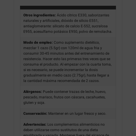
Otros ingredientes:
Ácido cítrico E330, saborizantes
naturales y artificiales, dióxido de silicio E551,
antiaglomerante: silicato de calcio E-552, sucralosa
E955, acesulfamo potásico E950, polvo de remolacha.
Modo de empleo:
Como suplemento dietético,
mezclar 1 cazo (5.5gr) con 120ml de agua fria y
consumir 30-45 minutos antes del entrenamiento de
resistencia. Hacer esto las primeras tres veces que se
consuma el producto. Al empezar con la cuarta toma,
si es necesario, se puede incrementar la dosis
gradualmente en medio cazo (2.75gr), hasta llegar a
la cantidad máxima recomendada de 2 cazos.
Alérgenos:
Puede contener trazas de leche, huevo,
pescado, marisco, frutos con cáscara, cacahuetes,
gluten y soja.
Conservación:
Mantener en un lugar fresco y seco.
Advertencias:
Los complementos alimenticios no
deben utilizarse como sustitutos de una dieta
equilibrada y variada. Mantener fuera del alcance de