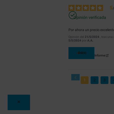
5
Opinión verificada
Por ahora un precio excelent
Opinión del
21/5/2024
, tras una
5/5/2024
por
A.A.
Útil
(0)
Informe
1
2
3