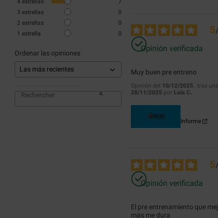
4
estrellas
7
3
estrellas
0
2
estrellas
0
5
1
estrella
0
Opinión verificada
Ordenar las opiniones
Muy buen pre entreno
Opinión del
10/12/2025
, tras un
28/11/2025
por
Luis C.
Útil
(0)
Informe
5
Opinión verificada
El pre entrenamiento que mejo
más me dura