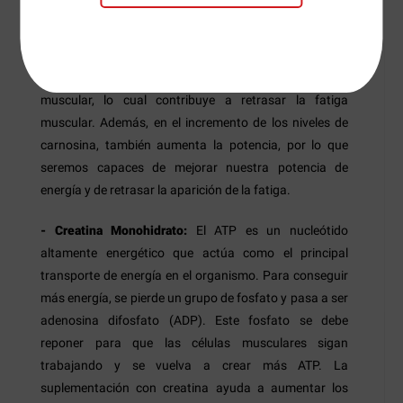
presente en la musculatura y que también se encuentra
en el tejido nervioso. Es importante ya que actúa como
parachoques, previniendo el incremento de la acidez y
la acumulación de iones de hidrógeno en el esqueleto
muscular, lo cual contribuye a retrasar la fatiga
muscular. Además, en el incremento de los niveles de
carnosina, también aumenta la potencia, por lo que
seremos capaces de mejorar nuestra potencia de
energía y de retrasar la aparición de la fatiga.
- Creatina Monohidrato:
El ATP es un nucleótido
altamente energético que actúa como el principal
transporte de energía en el organismo. Para conseguir
más energía, se pierde un grupo de fosfato y pasa a ser
adenosina difosfato (ADP). Este fosfato se debe
reponer para que las células musculares sigan
trabajando y se vuelva a crear más ATP. La
suplementación con creatina ayuda a aumentar los