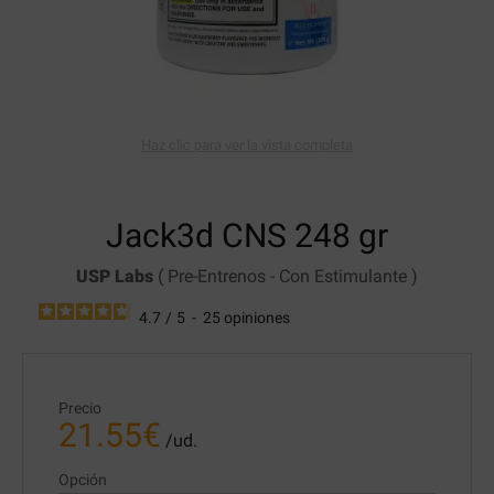
Haz clic para ver la vista completa
Jack3d CNS
248 gr
USP Labs
(
Pre-Entrenos
-
Con Estimulante
)
4.7
/
5
-
25
opiniones
Precio
21.55
€
/ud.
Opción