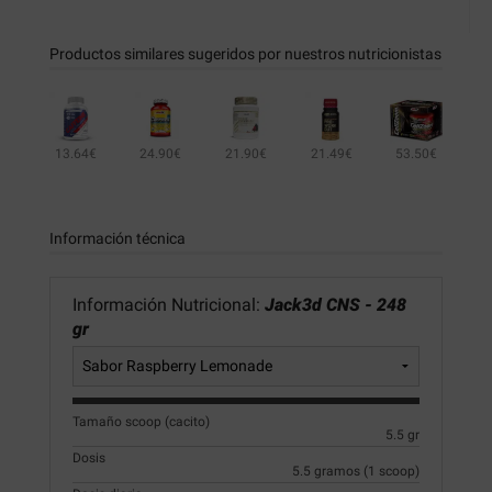
Productos similares sugeridos por nuestros nutricionistas
13.64€
24.90€
21.90€
21.49€
53.50€
31.49€
76.70€
Información técnica
Información Nutricional:
Jack3d CNS - 248
gr
Tamaño scoop (cacito)
5.5 gr
Dosis
5.5 gramos (1 scoop)