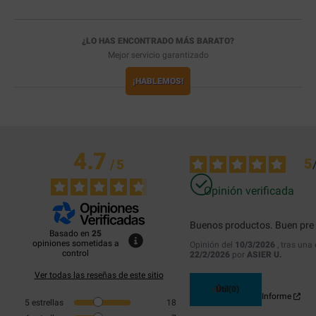
¿LO HAS ENCONTRADO MÁS BARATO?
Mejor servicio garantizado
¡HABLEMOS!
4.7
5
/
5
Opinión verificada
Buenos productos. Buen pre
Basado en
25
opiniones sometidas a
Opinión del
10/3/2026
, tras una
control
22/2/2026
por
ASIER U.
Ver todas las reseñas de este sitio
Útil
(0)
Informe
5
estrellas
18