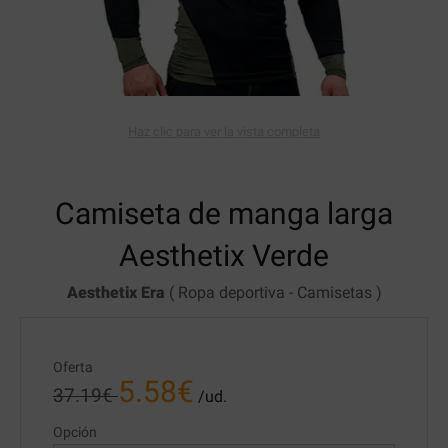
Haz clic para ver la vista completa
Camiseta de manga larga
Aesthetix
Verde
Aesthetix Era
(
Ropa deportiva
-
Camisetas
)
Oferta
5.58
€
37.19
€
/ud.
Opción