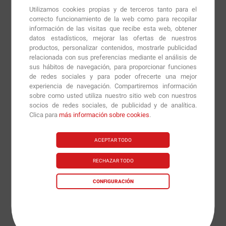
Detalles
Preguntas
+Info
Utilizamos cookies propias y de terceros tanto para el
correcto funcionamiento de la web como para recopilar
información de las visitas que recibe esta web, obtener
La
Camiseta de manga larga
de
Aesthetix
es la
datos estadísticos, mejorar las ofertas de nuestros
productos, personalizar contenidos, mostrarle publicidad
camiseta con la que podrás entrenar y vestir con un
relacionada con sus preferencias mediante el análisis de
estilo deportivo a la vez que elegante especialmente
sus hábitos de navegación, para proporcionar funciones
pensada para aquellas épocas del año que no son tan
de redes sociales y para poder ofrecerte una mejor
experiencia de navegación. Compartiremos información
calurosas y que la ropa de tirantes es excesivamente
sobre como usted utiliza nuestro sitio web con nuestros
fresca. Con ella, podrán equiparse todos aquellas
socios de redes sociales, de publicidad y de analítica.
personas que practican actividad física de forma
Clica para
más información sobre cookies
.
regular, ya sea para utilizarla como prenda de vestir
durante su día a día o como ropa de entreno.
ACEPTAR TODO
La
Camiseta de manga larga Aesthetix
ha sido tejida
RECHAZAR TODO
con materiales de primera calidad, 90% poliéster, 10%
CONFIGURACIÓN
elastano, para que además de ofrecernos una
comodidad extrema y una buena transpiración, pueda
conservar todas sus propiedades, elasticidad, color y
forma durante un límite de tiempo incalculable.