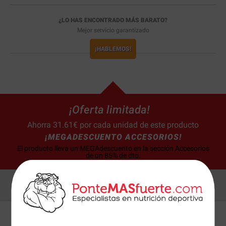
¿LO HAS ENCONTRADO MÁS BARATO?
Mejor servicio garantizado
¡HABLEMOS!
¡Oferta limitada!
Ahorra 31.61€ por cada unidad de este producto
¡MEGADESCUENTO ACCESORIOS!
El producto lleva un MEGAdescuento en la sección Accesorios
de un 85% de dto.