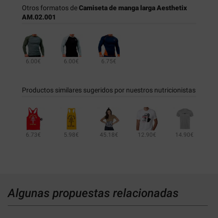
Otros formatos de
Camiseta de manga larga Aesthetix
AM.02.001
6.00€
6.00€
6.75€
Productos similares sugeridos por nuestros nutricionistas
6.73€
5.98€
45.18€
12.90€
14.90€
45.18€
2.84€
Algunas propuestas relacionadas