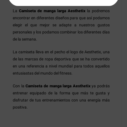
La
Camiseta de manga larga Aesthetix
la podremos
encontrar en diferentes diseños para que así podamos
elegir el que mejor se adapte a nuestros gustos
personales y los podamos combinar los diferentes días
de la semana.
La camiseta lleva en el pecho el logo de Aesthetix, una
de las marcas de ropa deportiva que se ha convertido
en una referencia a nivel mundial para todos aquellos
entusiastas del mundo del fitness.
Con la
Camiseta de manga larga Aesthetix
ya podrás
entrenar equipado de la forma que más te gusta y
disfrutar de tus entrenamientos con una energía más
positiva.