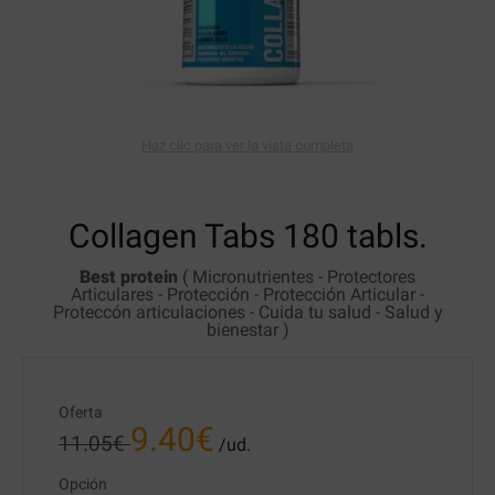
Haz clic para ver la vista completa
Collagen
Tabs 180 tabls.
Best protein
(
Micronutrientes
-
Protectores
Articulares
-
Protección
-
Protección Articular
-
Proteccón articulaciones
-
Cuida tu salud
-
Salud y
bienestar
)
Oferta
9.40
€
11.05
€
/ud.
Opción