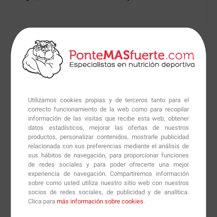
Otros formatos de
Collagen Tabs - 180 tabls.
14.83€
Utilizamos cookies propias y de terceros tanto para el
correcto funcionamiento de la web como para recopilar
Productos similares sugeridos por nuestros nutricionistas
información de las visitas que recibe esta web, obtener
datos estadísticos, mejorar las ofertas de nuestros
productos, personalizar contenidos, mostrarle publicidad
relacionada con sus preferencias mediante el análisis de
sus hábitos de navegación, para proporcionar funciones
27.29€
10.30€
16.19€
19.90€
30.65€
14.89€
44.00€
de redes sociales y para poder ofrecerte una mejor
experiencia de navegación. Compartiremos información
sobre como usted utiliza nuestro sitio web con nuestros
socios de redes sociales, de publicidad y de analítica.
Información técnica
Clica para
más información sobre cookies
.