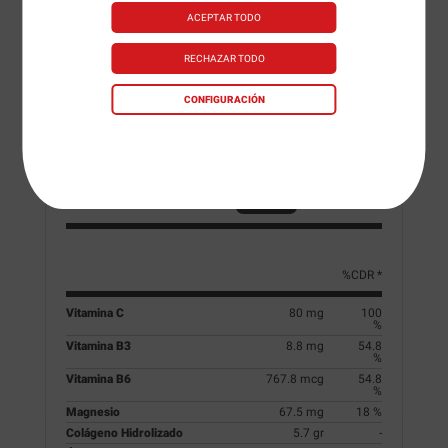
Información Nutricional:
Collagen Tabs -
ACEPTAR TODO
180 tabls.
RECHAZAR TODO
Dosis
6 tabletas
CONFIGURACIÓN
Dosis diaria
6 tabletas
Servicios por envase
30 (aprox.)
Por dosis
Por tableta
%CDR *
Vitamina C
80 mg
100
%
Vitamina B3
8.8 mg
54.8
%
Vitamina B6
767.8 mcg
54.8
%
Magnesio
67.5 mg
18 %
Colágeno Hidrolizado
5.7 gr
-