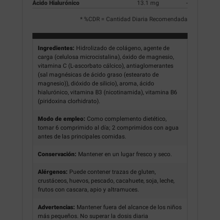
Ácido Hialurónico
13.1 mg
-
* %CDR = Cantidad Diaria Recomendada
Ingredientes:
Hidrolizado de colágeno, agente de
carga (celulosa microcistalina), óxido de magnesio,
vitamina C (L-ascorbato cálcico), antiaglomerantes
(sal magnésicas de ácido graso (estearato de
magnesio)), dióxido de silicio), aroma, ácido
hialurónico, vitamina B3 (nicotinamida), vitamina B6
(piridoxina clorhidrato).
Modo de empleo:
Como complemento dietético,
tomar 6 comprimido al día; 2 comprimidos con agua
antes de las principales comidas.
Conservación:
Mantener en un lugar fresco y seco.
Alérgenos:
Puede contener trazas de gluten,
crustáceos, huevos, pescado, cacahuete, soja, leche,
frutos con cascara, apio y altramuces.
Advertencias:
Mantener fuera del alcance de los niños
más pequeños. No superar la dosis diaria