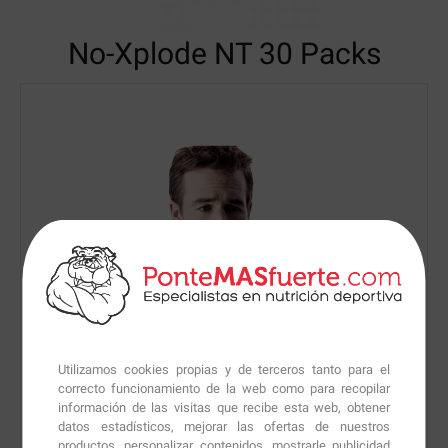
No-Xplode
NT 30 Packs
Utilizamos cookies propias y de terceros tanto para el
correcto funcionamiento de la web como para recopilar
información de las visitas que recibe esta web, obtener
datos estadísticos, mejorar las ofertas de nuestros
productos, personalizar contenidos, mostrarle publicidad