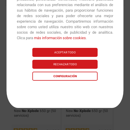
relacionada con sus preferencias mediante el análisis de
sus hábitos de navegación, para proporcionar funciones
de redes sociales y para poder ofrecerte una mejor
experiencia de navegación. Compartiremos información
sobre como usted utiliza nuestro sitio web con nuestros
Nuevas versiones y
socios de redes sociales, de publicidad y de analítica.
Clica para
más información sobre cookies
.
recomendaciones de
nuestros nutricionistas.
ACEPTAR TODO
RECHAZAR TODO
CONFIGURACIÓN
(50
New
No-Xplode
650 gr (50
New
No-Xplode
650 gr (50
No-Xpl
servicios)
servicios)
servicio