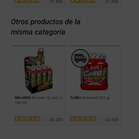
.90
€
31.90
€
31.90
€
Otros productos de la
misma categoría
t
50
NitroNOX
Shooter 12 unid. x
CellEx
Unlimited 520 gr
Champi
140 ml
.90
€
44.00
€
53.50
€