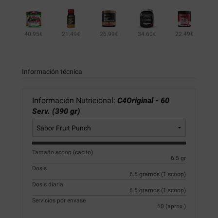
40.95€
21.49€
26.99€
34.60€
22.49€
11.90€
13.64€
Información técnica
Información Nutricional:
C4Original - 60
Serv. (390 gr)
Tamaño scoop (cacito)
6.5 gr
Dosis
6.5 gramos (1 scoop)
Dosis diaria
6.5 gramos (1 scoop)
Servicios por envase
60 (aprox.)