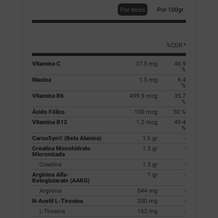
Por dosis
Por 100gr
%CDR *
Vitamina C
37.5 mg
46.9
%
Niacina
1.5 mg
9.4
%
Vitamina B6
499.9 mcg
35.7
%
Ácido Fólico
100 mcg
50 %
Vitamina B12
1.2 mcg
49.4
%
CarnoSyn® (Beta Alanina)
1.6 gr
-
Creatina Monohidrato
1.5 gr
-
Micronizada
Creatina
1.3 gr
-
Arginina Alfa-
1 gr
-
Ketoglutarato (AAKG)
Arginina
544 mg
-
N-Acetil L-Tirosina
200 mg
-
L-Tirosina
162 mg
-