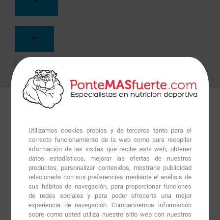
Detalles
Preguntas
+Info
Utilizamos cookies propias y de terceros tanto para el
correcto funcionamiento de la web como para recopilar
C4Original
de
Cellucor
es uno de los mejores pre-
información de las visitas que recibe esta web, obtener
datos estadísticos, mejorar las ofertas de nuestros
entrenos de su categoría, que destaca por su
productos, personalizar contenidos, mostrarle publicidad
capacidad de activar y potenciar la concentración, la
relacionada con sus preferencias mediante el análisis de
fuerza y la resistencia muscular durante el
sus hábitos de navegación, para proporcionar funciones
entrenamiento. Combina la innovadora tecnología de
de redes sociales y para poder ofrecerte una mejor
experiencia de navegación. Compartiremos información
NO3 y de ingredientes de una gran efectividad para
sobre como usted utiliza nuestro sitio web con nuestros
estimular la fuerza.