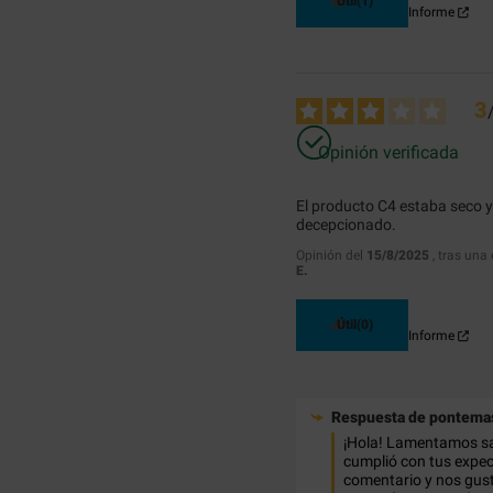
Útil
(1)
Informe
3
Opinión verificada
El producto C4 estaba seco y
decepcionado.
Opinión del
15/8/2025
, tras una
E.
Útil
(0)
Informe
Respuesta de
pontemas
¡Hola! Lamentamos sab
cumplió con tus expec
comentario y nos gusta