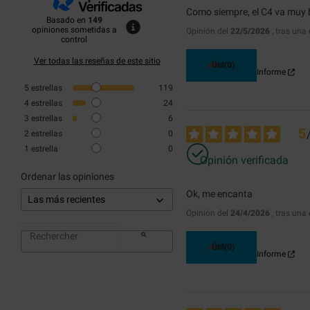
Como siempre, el C4 va muy 
Basado en
149
opiniones sometidas a
Opinión del
22/5/2026
, tras una
control
Ver todas las reseñas de este sitio
Útil
(0)
Informe
5
estrellas
119
4
estrellas
24
3
estrellas
6
5
2
estrellas
0
1
estrella
0
Opinión verificada
Ordenar las opiniones
Ok, me encanta
Opinión del
24/4/2026
, tras una
Útil
(0)
Informe