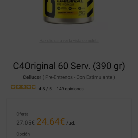
Haz clic para ver la vista completa
C4Original
60 Serv. (390 gr)
Cellucor
(
Pre-Entrenos
-
Con Estimulante
)
4.8
/
5
-
149
opiniones
Oferta
24.64
€
27.05
€
/ud.
Opción