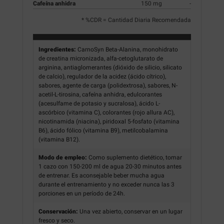
Cafeína anhidra
150 mg
-
* %CDR = Cantidad Diaria Recomendada
Ingredientes:
CarnoSyn Beta-Alanina, monohidrato
de creatina micronizada, alfa-cetoglutarato de
arginina, antiaglomerantes (dióxido de silicio, silicato
de calcio), regulador de la acidez (ácido cítrico),
sabores, agente de carga (polidextrosa), sabores, N-
acetil-L-tirosina, cafeína anhidra, edulcorantes
(acesulfame de potasio y sucralosa), ácido L-
ascórbico (vitamina C), colorantes (rojo allura AC),
nicotinamida (niacina), piridoxal 5-fosfato (vitamina
B6), ácido fólico (vitamina B9), metilcobalamina
(vitamina B12).
Modo de empleo:
Como suplemento dietético, tomar
1 cazo con 150-200 ml de agua 20-30 minutos antes
de entrenar. Es aconsejable beber mucha agua
durante el entrenamiento y no exceder nunca las 3
porciones en un período de 24h.
Conservación:
Una vez abierto, conservar en un lugar
fresco y seco.