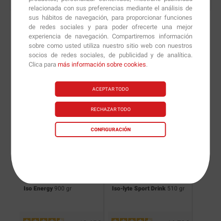
relacionada con sus preferencias mediante el análisis de
sus hábitos de navegación, para proporcionar funciones
de redes sociales y para poder ofrecerte una mejor
experiencia de navegación. Compartiremos información
sobre como usted utiliza nuestro sitio web con nuestros
Nuevas versiones y
socios de redes sociales, de publicidad y de analítica.
Clica para
más información sobre cookies
.
recomendaciones de
nuestros nutricionistas.
ACEPTAR TODO
RECHAZAR TODO
CONFIGURACIÓN
Iso Energy
900 gr
Iso-lyte Sport Drink
510 gr
WaxIon