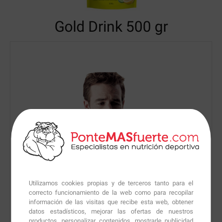
Gold Drink
500 gr
Utilizamos cookies propias y de terceros tanto para el
correcto funcionamiento de la web como para recopilar
información de las visitas que recibe esta web, obtener
datos estadísticos, mejorar las ofertas de nuestros
productos, personalizar contenidos, mostrarle publicidad