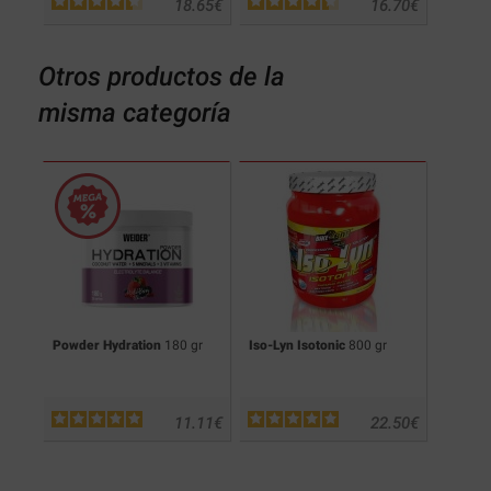
.17
€
18.65
€
16.70
€
Otros productos de la
misma categoría
ium
Powder Hydration
180 gr
Iso-Lyn Isotonic
800 gr
Isotoni
.99
€
11.11
€
22.50
€