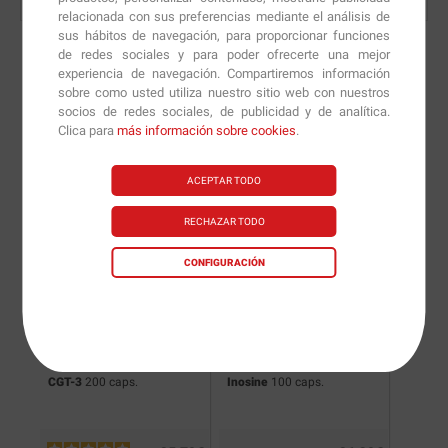
relacionada con sus preferencias mediante el análisis de
sus hábitos de navegación, para proporcionar funciones
de redes sociales y para poder ofrecerte una mejor
experiencia de navegación. Compartiremos información
sobre como usted utiliza nuestro sitio web con nuestros
Nuevas versiones y
socios de redes sociales, de publicidad y de analítica.
Clica para
más información sobre cookies
.
recomendaciones de
nuestros nutricionistas.
ACEPTAR TODO
RECHAZAR TODO
CONFIGURACIÓN
CGT-3
200 caps.
Inosine
100 caps.
NOX EV