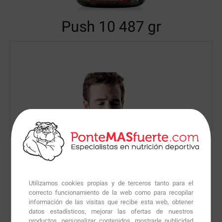
Push 10
487 gr
Utilizamos cookies propias y de terceros tanto para el
correcto funcionamiento de la web como para recopilar
información de las visitas que recibe esta web, obtener
datos estadísticos, mejorar las ofertas de nuestros
productos, personalizar contenidos, mostrarle publicidad