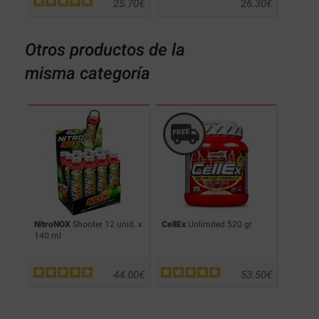
.20
€
25.70
€
26.30
€
Otros productos de la
misma categoría
t
50
NitroNOX
Shooter 12 unid. x
CellEx
Unlimited 520 gr
Redwei
140 ml
.90
€
44.00
€
53.50
€