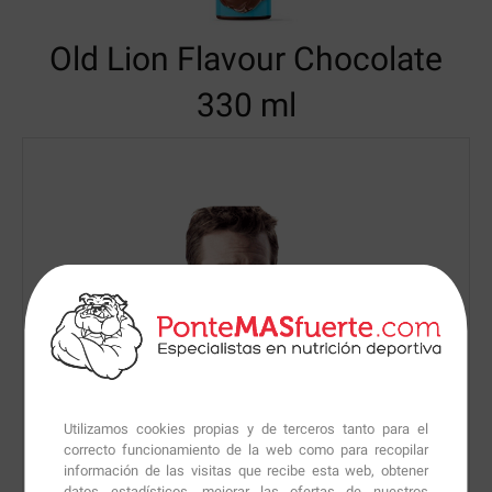
Old Lion Flavour
Chocolate
330 ml
Utilizamos cookies propias y de terceros tanto para el
correcto funcionamiento de la web como para recopilar
información de las visitas que recibe esta web, obtener
datos estadísticos, mejorar las ofertas de nuestros