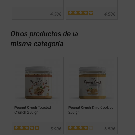
.50
€
4.50
€
4.50
€
Otros productos de la
misma categoría
Peanut Crush
Toasted
Peanut Crush
Dino Cookies
Protell
Crunch 250 gr
250 gr
.90
€
5.90
€
6.50
€