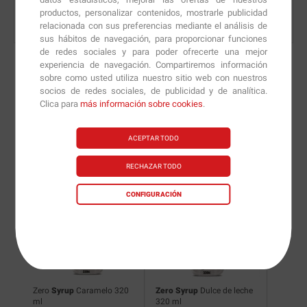
productos, personalizar contenidos, mostrarle publicidad
relacionada con sus preferencias mediante el análisis de
sus hábitos de navegación, para proporcionar funciones
de redes sociales y para poder ofrecerte una mejor
experiencia de navegación. Compartiremos información
sobre como usted utiliza nuestro sitio web con nuestros
socios de redes sociales, de publicidad y de analítica.
Nuevas versiones y
Clica para
más información sobre cookies
.
recomendaciones de
ACEPTAR TODO
nuestros nutricionistas.
RECHAZAR TODO
CONFIGURACIÓN
320
Zero
Syrup
Caramelo 320
Zero Syrup
Dulce de leche
Grandm
ml
320 ml
Chocola