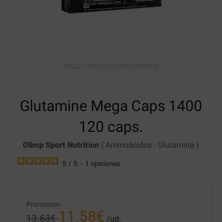
Haz clic para ver la vista completa
Glutamine Mega Caps 1400
120 caps.
Olimp Sport Nutrition
(
Aminoácidos
-
Glutamina
)
5
/
5
-
1
opiniones
Promoción
11.58
€
13.63
€
/ud.