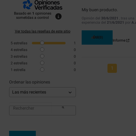
Miy buen producto.
Basado en
1
opiniones
sometidas a control
Opinión del
30/6/2021
, tras una
experiencia del
21/6/2021
por
A.
Ver todas las reseñas de este sitio
Útil
(0)
Informe
5
estrellas
1
4
estrellas
0
3
estrellas
0
2
estrellas
0
1
1
estrella
0
Ordenar las opiniones