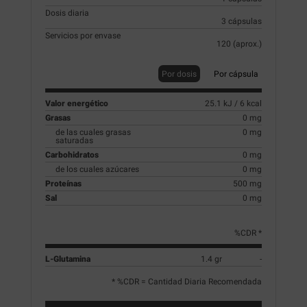
Dosis diaria
3 cápsulas
Servicios por envase
120 (aprox.)
Por dosis
Por cápsula
Valor energético
25.1 kJ / 6 kcal
Grasas
0 mg
de las cuales grasas
0 mg
saturadas
Carbohidratos
0 mg
de los cuales azúcares
0 mg
Proteínas
500 mg
Sal
0 mg
%CDR *
L-Glutamina
1.4 gr
-
* %CDR = Cantidad Diaria Recomendada