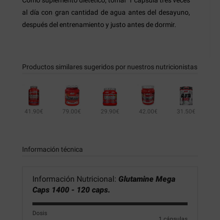
al día con gran cantidad de agua antes del desayuno,
después del entrenamiento y justo antes de dormir.
Productos similares sugeridos por nuestros nutricionistas
41.90€
79.00€
29.90€
42.00€
31.50€
21.90€
27.40€
Información técnica
Información Nutricional:
Glutamine Mega
Caps 1400 - 120 caps.
Dosis
1 cápsulas