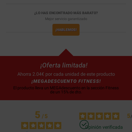
¿LO HAS ENCONTRADO MÁS BARATO?
Mejor servicio garantizado
¡HABLEMOS!
¡Oferta limitada!
Ahorra 2.04€ por cada unidad de este producto
¡MEGADESCUENTO FITNESS!
El producto lleva un MEGAdescuento en la sección Fitness
de un 15% de dto.
5
5
/
5
Opinión verificada