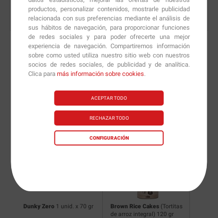
productos, personalizar contenidos, mostrarle publicidad
relacionada con sus preferencias mediante el análisis de
sus hábitos de navegación, para proporcionar funciones
de redes sociales y para poder ofrecerte una mejor
experiencia de navegación. Compartiremos información
sobre como usted utiliza nuestro sitio web con nuestros
socios de redes sociales, de publicidad y de analítica.
Nuevas versiones y
Clica para
más información sobre cookies
.
recomendaciones de
ACEPTAR TODO
nuestros nutricionistas.
RECHAZAR TODO
CONFIGURACIÓN
Dunky Zero
1 unid. x 70 gr
Brown Rice Cakes
(Tortitas
Tortita
de arroz integral) 120 gr
Clásica