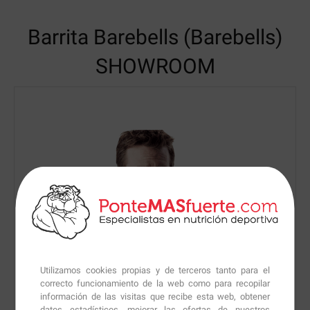
Barrita Barebells (Barebells)
SHOWROOM
Utilizamos cookies propias y de terceros tanto para el
correcto funcionamiento de la web como para recopilar
información de las visitas que recibe esta web, obtener
datos estadísticos, mejorar las ofertas de nuestros