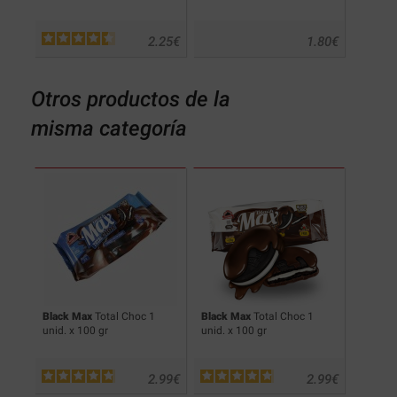
.75
€
2.25
€
1.80
€
Otros productos de la
misma categoría
Black Max
Total Choc 1
Black Max
Total Choc 1
WOW Ce
unid. x 100 gr
unid. x 100 gr
.29
€
2.99
€
2.99
€