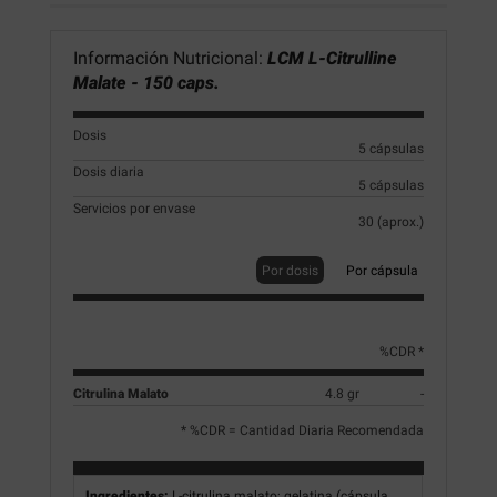
Información Nutricional:
LCM L-Citrulline
Malate - 150 caps.
Dosis
5 cápsulas
Dosis diaria
5 cápsulas
Servicios por envase
30 (aprox.)
Por dosis
Por cápsula
%CDR *
Citrulina Malato
4.8 gr
-
* %CDR = Cantidad Diaria Recomendada
Ingredientes:
L-citrulina malato; gelatina (cápsula