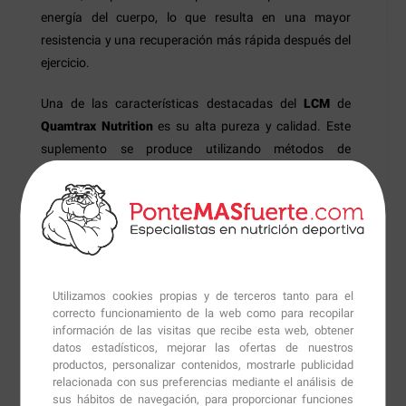
energía del cuerpo, lo que resulta en una mayor
resistencia y una recuperación más rápida después del
ejercicio.
Una de las características destacadas del
LCM
de
Quamtrax Nutrition
es su alta pureza y calidad. Este
suplemento se produce utilizando métodos de
fabricación avanzados y se somete a rigurosos
controles de calidad para garantizar la pureza y
eficacia de cada lote.
Además, el
LCM
de
Quamtrax Nutrition
es fácil de
incorporar a la rutina diaria. Viene en forma de polvo
Utilizamos cookies propias y de terceros tanto para el
soluble en agua, lo que permite una fácil dosificación y
correcto funcionamiento de la web como para recopilar
mezcla en cualquier líquido. Ya sea antes, durante o
información de las visitas que recibe esta web, obtener
después del entrenamiento, este suplemento se puede
datos estadísticos, mejorar las ofertas de nuestros
productos, personalizar contenidos, mostrarle publicidad
consumir de manera conveniente para maximizar sus
relacionada con sus preferencias mediante el análisis de
beneficios.
sus hábitos de navegación, para proporcionar funciones