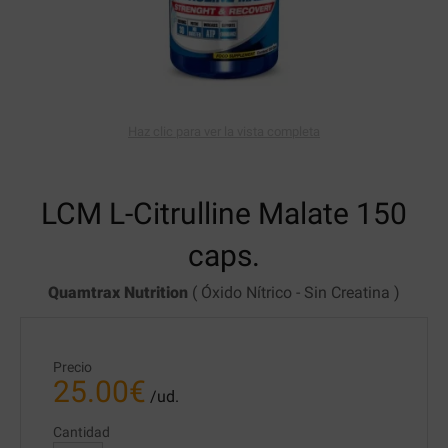
Haz clic para ver la vista completa
LCM L-Citrulline Malate
150
caps.
Quamtrax Nutrition
(
Óxido Nítrico
-
Sin Creatina
)
Precio
25.00
€
/ud.
Cantidad