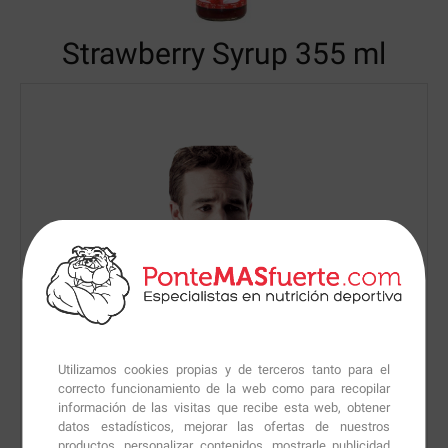
Strawberry Syrup
355 ml
Utilizamos cookies propias y de terceros tanto para el
correcto funcionamiento de la web como para recopilar
información de las visitas que recibe esta web, obtener
datos estadísticos, mejorar las ofertas de nuestros
productos, personalizar contenidos, mostrarle publicidad