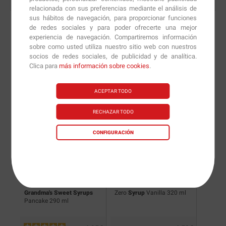
relacionada con sus preferencias mediante el análisis de
sus hábitos de navegación, para proporcionar funciones
de redes sociales y para poder ofrecerte una mejor
experiencia de navegación. Compartiremos información
sobre como usted utiliza nuestro sitio web con nuestros
Nuevas versiones y
socios de redes sociales, de publicidad y de analítica.
Clica para
más información sobre cookies
.
recomendaciones de
nuestros nutricionistas.
ACEPTAR TODO
RECHAZAR TODO
CONFIGURACIÓN
ml
Grandma's Sweet Syrups
Zero
Syrup
Vanilla 320 ml
Oh! My
Pancake 290 ml
Milk 32