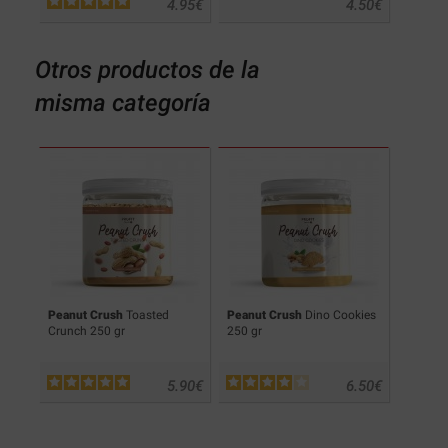
.90
€
4.95
€
4.50
€
Otros productos de la
misma categoría
Peanut Crush
Toasted
Peanut Crush
Dino Cookies
Protell
Crunch 250 gr
250 gr
.90
€
5.90
€
6.50
€