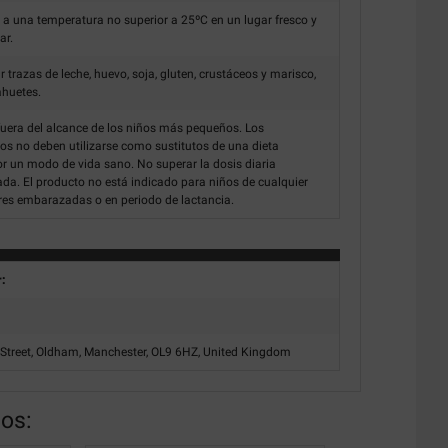
 a una temperatura no superior a 25ºC en un lugar fresco y
lar.
 trazas de leche, huevo, soja, gluten, crustáceos y marisco,
ahuetes.
uera del alcance de los niños más pequeños. Los
s no deben utilizarse como sustitutos de una dieta
or un modo de vida sano. No superar la dosis diaria
. El producto no está indicado para niños de cualquier
res embarazadas o en periodo de lactancia.
r:
 Street, Oldham, Manchester, OL9 6HZ, United Kingdom
nos: