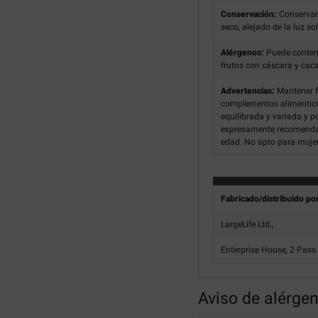
Conservación:
Conservar
seco, alejado de la luz so
Alérgenos:
Puede contenr
frutos con cáscara y cac
Advertencias:
Mantener f
complementos alimenticio
equilibrada y variada y p
expresamente recomendada
edad. No apto para muje
Fabricado/distribuido po
LargeLife Ltd.,
Enterprise House, 2 Pass
Aviso de alérge