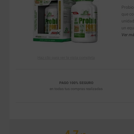
Probio
que co
unidad
un equi
Ver má
Haz clic para ver la vista completa
PAGO 100% SEGURO
en todas tus compras realizadas
4.7