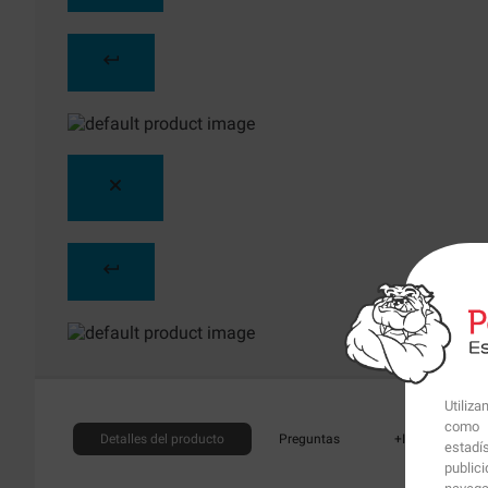
Utiliz
como p
Detalles
del producto
Preguntas
+Info
estadí
public