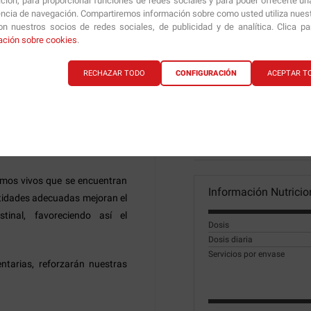
ción, para proporcionar funciones de redes sociales y para poder ofrecerte un
las vegetales que combina 7
encia de navegación. Compartiremos información sobre como usted utiliza nuestr
n nuestros socios de redes sociales, de publicidad y de analítica. Clica p
idades formadoras de colonias
ación sobre cookies
.
ivo de la microflora en los
36.28€
30.90
RECHAZAR TODO
CONFIGURACIÓN
ACEPTAR T
acterias que son inofensivas
es en las que hacemos uso de
una excesiva colonización de
Información técnica
smos vivos que se encuentran
Información Nutricio
ntidades adecuadas mejoran el
stinal, favoreciendo así el
Dosis
Dosis diaria
Servicios por envase
ntarias, reforzarán nuestras