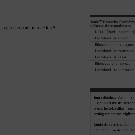
Amix™ Bacterias Probiótica
millones de organismos)
e agua con cada una de las 3
DE111 (Bacillus subtillis
Lactobacillus acidophilu
Bifidobacterium longum
Lactobacillus rhamnosu
Lactobacillus casei
Bifidobacterium breve
Lactobacillus plantarum
Ingredientes:
Maltodextri
- Bacillus subtillis, lact
breve, lactobacillus rham
antiaglomerante: triglic
Modo de empleo:
Como s
con cada una de las 3 co