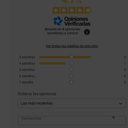
/
5
Basado en
3
opiniones
sometidas a control
Ver todas las reseñas de este sitio
5
estrellas
2
4
estrellas
1
3
estrellas
0
2
estrellas
0
1
estrella
0
Ordenar las opiniones