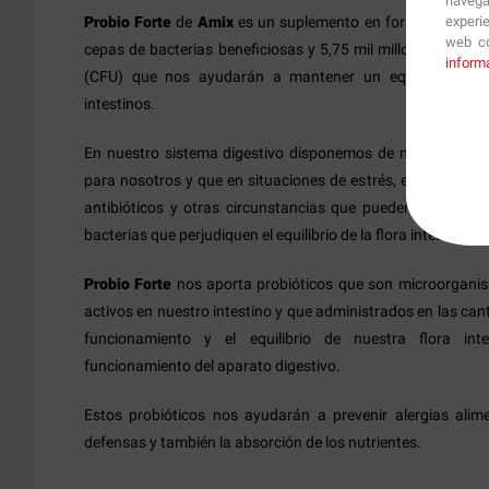
navega
Probio Forte
de
Amix
es un suplemento en forma de cápsu
experi
web co
cepas de bacterias beneficiosas y 5,75 mil millones de un
inform
(CFU) que nos ayudarán a mantener un equilibrio posit
intestinos.
En nuestro sistema digestivo disponemos de millones de b
para nosotros y que en situaciones de estrés, enfermedad
antibióticos y otras circunstancias que pueden provocar 
bacterias que perjudiquen el equilibrio de la flora intestinal.
Probio Forte
nos aporta probióticos que son microorgani
activos en nuestro intestino y que administrados en las ca
funcionamiento y el equilibrio de nuestra flora inte
funcionamiento del aparato digestivo.
Estos probióticos nos ayudarán a prevenir alergias alime
defensas y también la absorción de los nutrientes.