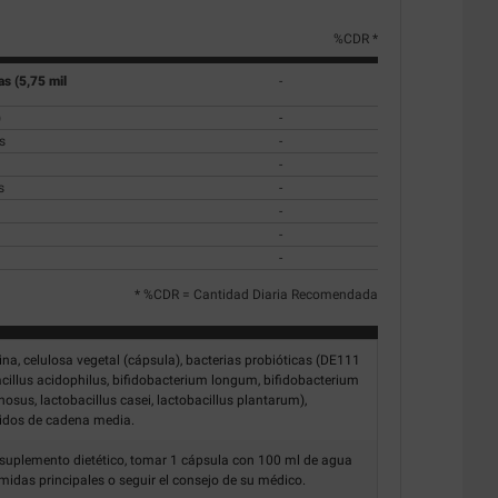
%CDR *
s (5,75 mil
-
)
-
s
-
-
s
-
-
-
-
* %CDR = Cantidad Diaria Recomendada
na, celulosa vegetal (cápsula), bacterias probióticas (DE111
obacillus acidophilus, bifidobacterium longum, bifidobacterium
nosus, lactobacillus casei, lactobacillus plantarum),
éridos de cadena media.
uplemento dietético, tomar 1 cápsula con 100 ml de agua
midas principales o seguir el consejo de su médico.