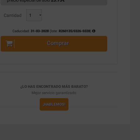
precio especial de solo
23.73
€
Cantidad
Caducidad:
31-03-2028
(lote:
R260135/0326-0328
)
Comprar
¿LO HAS ENCONTRADO MÁS BARATO?
Mejor servicio garantizado
¡HABLEMOS!