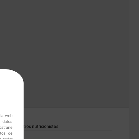
 la web
r datos
dos por nuestros nutricionistas
strarle
itos de