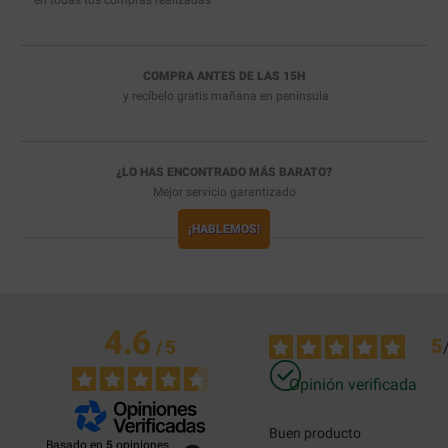
en todas tus compras realizadas
COMPRA ANTES DE LAS 15H
y recíbelo
gratis
mañana en península
¿LO HAS ENCONTRADO MÁS BARATO?
Mejor servicio garantizado
¡HABLEMOS!
4.6
5
/
5
Opinión verificada
Buen producto
Basado en
5
opiniones