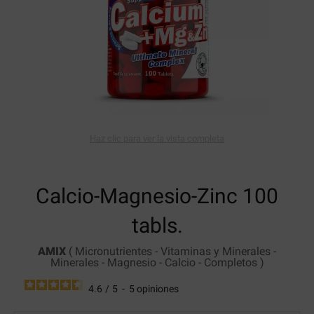
Haz clic para ver la vista completa
Calcio-Magnesio-Zinc
100
tabls.
AMIX
(
Micronutrientes
-
Vitaminas y Minerales
-
Minerales
-
Magnesio
-
Calcio
-
Completos
)
4.6
/
5
-
5
opiniones