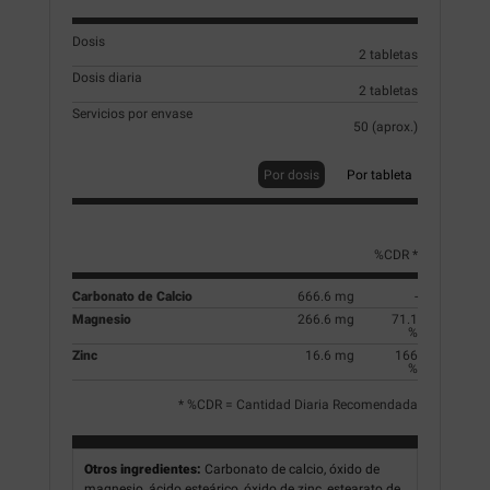
Dosis
2 tabletas
Dosis diaria
2 tabletas
Servicios por envase
50 (aprox.)
Por dosis
Por tableta
%CDR *
Carbonato de Calcio
666.6 mg
-
Magnesio
266.6 mg
71.1
%
Zinc
16.6 mg
166
%
* %CDR = Cantidad Diaria Recomendada
Otros ingredientes:
Carbonato de calcio, óxido de
magnesio, ácido esteárico, óxido de zinc, estearato de