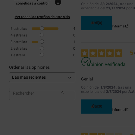
sometidas a control
Opinión del
3/12/2024
, tras una
experiencia del
21/11/2024
por
D
Ver todas las reseñas de este sitio
Útil
(0)
Informe
5
estrellas
4
4
estrellas
0
3
estrellas
1
2
estrellas
0
5
1
estrella
0
Opinión verificada
Ordenar las opiniones
Genial
Opinión del
1/8/2024
, tras una
experiencia del
2/7/2024
por
A.A
Útil
(0)
Informe