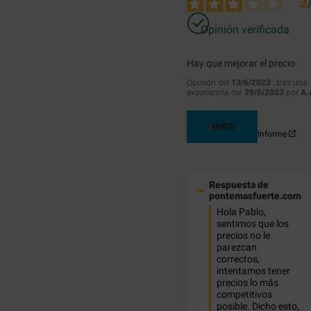
3
Opinión verificada
Hay que mejorar el precio
Opinión del
13/6/2023
, tras una
experiencia del
29/5/2023
por
A.
Útil
(0)
Informe
Respuesta de
pontemasfuerte.com
Hola Pablo, 
sentimos que los 
precios no le 
parezcan 
correctos, 
intentamos tener 
precios lo más 
competitivos 
posible. Dicho esto, 