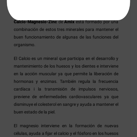
Detalles
Preguntas
+Info
Calcio-Magnesio-Zinc
de
Amix
está formado por una
combinación de estos tres minerales para mantener el
buen funcionamiento de algunas de las funciones del
organismo.
El Calcio es un mineral que participa en el desarrollo y
mantenimiento de los huesos y los dientes e interviene
en la acción muscular ya que permite la liberación de
hormonas y enzimas. También regula la frecuencia
cardíaca i la transmisión de impulsos nerviosos,
previene de enfermedades cardiovasculares ya que
disminuye el colesterol en sangre y ayuda a mantener el
buen estado de la piel.
El magnesio interviene en la formación de nuevas
células, ayuda a fijar el calcio y el fósforo en los huesos