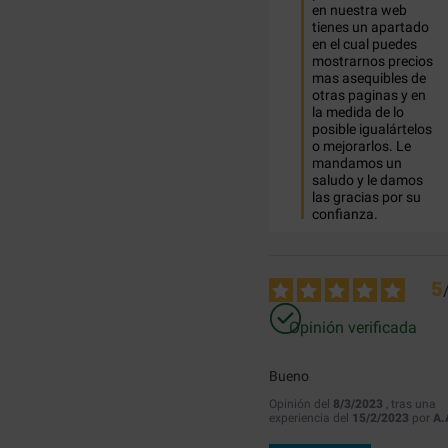
en nuestra web 
tienes un apartado 
en el cual puedes 
mostrarnos precios 
mas asequibles de 
otras paginas y en 
la medida de lo 
posible igualártelos 
o mejorarlos. Le 
mandamos un 
saludo y le damos 
las gracias por su 
confianza.
5
Opinión verificada
Bueno
Opinión del
8/3/2023
, tras una
experiencia del
15/2/2023
por
A.