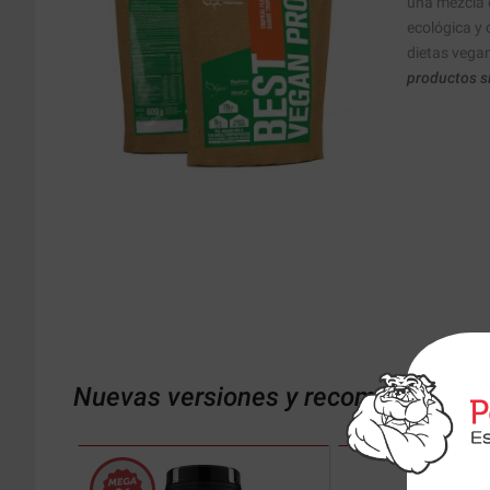
una mezcla 
ecológica y 
dietas vegan
productos s
Nuevas versiones y recomendaciones