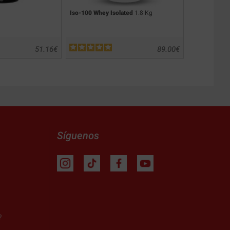
Iso-100 Whey Isolated
1.8 Kg
Pure Whey Is
51.16
€
89.00
€
Síguenos
?