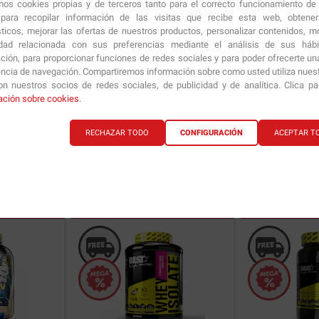
amos cookies propias y de terceros tanto para el correcto funcionamiento de
ara recopilar información de las visitas que recibe esta web, obtene
sticos, mejorar las ofertas de nuestros productos, personalizar contenidos, mo
idad relacionada con sus preferencias mediante el análisis de sus háb
ción, para proporcionar funciones de redes sociales y para poder ofrecerte un
encia de navegación. Compartiremos información sobre como usted utiliza nuestr
n nuestros socios de redes sociales, de publicidad y de analítica. Clica p
8 gr
ación sobre cookies
.
RECHAZAR TODO
CONFIGURACIÓN
ACEPTAR T
24.00
€
ría