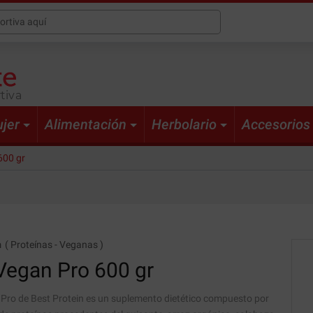
tiva
jer
Alimentación
Herbolario
Accesorios
600 gr
n
(
Proteínas
-
Veganas
)
Vegan Pro
600 gr
Pro de Best Protein es un suplemento dietético compuesto por