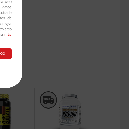
 la web
r datos
strarle
itos de
a mejor
o sitio
ara
más
ODO