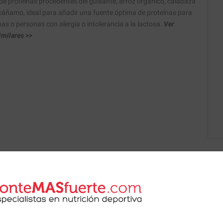
de proteínas procedentes del guisante, arroz orgánico, calabaza
cáñamo, ideal para añadir una fuente óptima de proteínas para
as o personas con alergia o intolerancia a la lactosa.
Ver
imilares >>
 de nuestros nutricionistas.