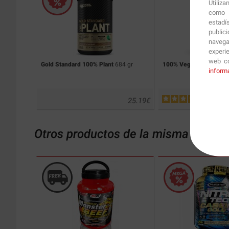
Utiliz
como p
estadí
public
navega
experi
web co
Gold Standard 100% Plant
684 gr
100% Vegan Protein
90
inform
25.19
€
Otros productos de la misma catego