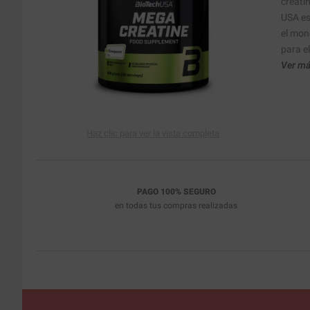
creati
USA es
el mon
para el
Ver má
Haz clic para ver la vista completa
PAGO 100% SEGURO
en todas tus compras realizadas