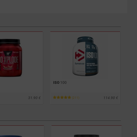
ISO
100
31.90
114.90
(211)