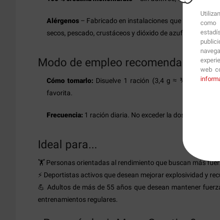
Utiliz
Alérgenos
– Fabricado en instalaciones que procesan lech
como p
estadí
secos, pescado, crustáceos y dióxido de azufre.
public
navega
Modo de empleo recomendado
experi
web co
inform
Cómo tomarlo:
Disuelve 1 ración (3,4 g ≈ ¾ de cuchar
favorita.
Frecuencia:
1 ración diaria. No exceder la dosis recomen
Ideal para...
🏋️ Personas orientadas al rendimiento que buscan más fuerz
⚡ Deportistas activos que desean mejorar explosividad y re
💪 Adultos de más de 55 años que desean mantener fuerz
entrenamientos regulares.