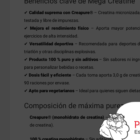
Beneficios clave de Mega Creatine
✔
Calidad suprema con Creapure®
– Creatina micronizada,
testada y libre de impurezas.
✔
Mejora el rendimiento físico
– Aporta mayor potencia
ejercicios de alta intensidad.
✔
Versatilidad deportiva
– Recomendada para deportes de f
triatlón y otras disciplinas explosivas.
✔
Producto 100 % puro y sin aditivos
– Sin sabores ni ingr
para personalizar bebidas o recetas.
✔
Dosis fácil y eficiente
– Cada toma aporta 3,0 g de creati
90 raciones por envase.
✔
Apto para vegetarianos
– Ideal para quienes siguen diet
Composición de máxima pureza
Creapure® (monohidrato de creatina)
– 3 400 mg por ra
de creatina).
100 % creatina monohidrato
– Sin aditivos, solo creatina 