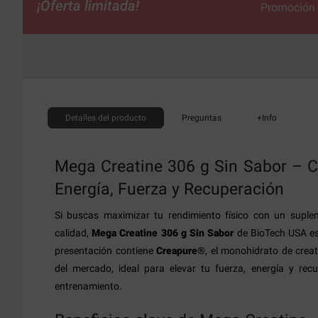
¡Oferta limitada!
Promoción v
Detalles
del producto
Preguntas
+Info
Mega Creatine 306 g Sin Sabor – C
Energía, Fuerza y Recuperación
Si buscas maximizar tu rendimiento físico con un suple
calidad,
Mega Creatine 306 g Sin Sabor
de BioTech USA es 
presentación contiene
Creapure®
, el monohidrato de crea
del mercado, ideal para elevar tu fuerza, energía y re
entrenamiento.