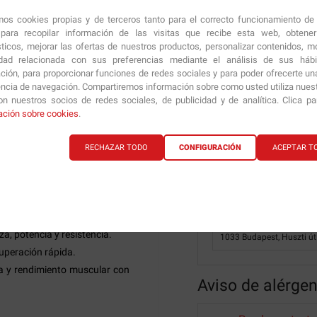
con 300 ml de agua y tom
amos cookies propias y de terceros tanto para el correcto funcionamiento de
Conservación:
Mantener e
e, huevo, gluten, soja, frutos
ara recopilar información de las visitas que recibe esta web, obtene
sticos, mejorar las ofertas de nuestros productos, personalizar contenidos, mo
Alérgenos:
Puede contene
idad relacionada con sus preferencias mediante el análisis de sus háb
cáscara, apio, pescado, d
ción, para proporcionar funciones de redes sociales y para poder ofrecerte un
encia de navegación. Compartiremos información sobre como usted utiliza nuestr
Advertencias:
Este produc
n nuestros socios de redes sociales, de publicidad y de analítica. Clica p
ninguna enfermedad. No 
ación sobre cookies
.
ada) en 300 ml de tu bebida
alimenticios no deben uti
un estilo de vida saluda
RECHAZAR TODO
CONFIGURACIÓN
ACEPTAR T
dada.
Fabricado/distribuido po
Biotech USA Kft.
a, potencia y resistencia.
1033 Budapest, Huszti út
cuperación rápida.
a y rendimiento muscular con
Aviso de alérge