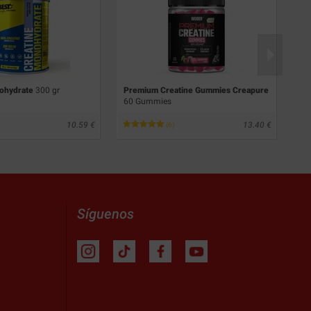
nohydrate
300 gr
Premium Creatine Gummies Creapure
Pu
60 Gummies
10.59
13.40
(6)
Síguenos