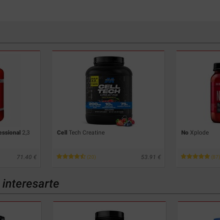
essional
2,3
Cell
Tech Creatine
No
Xplode
71.40
53.91
(20)
(87)
interesarte