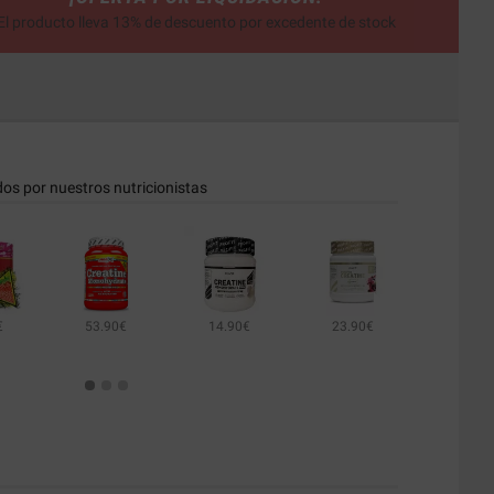
El producto lleva 13% de descuento por excedente de stock
dos por nuestros nutricionistas
€
53.90€
14.90€
23.90€
35.00€
40.90€