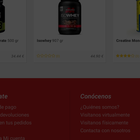
rate
500 gr
Isowhey
907 gr
Creatine Mo
34.44
44.90
(0)
(3)
ate
Conócenos
de pago
¿Quiénes somos?
 devoluciones
Visítanos virtualmente
en tus pedidos
Visítanos físicamente
Contacta con nosotros
a Mi cuenta