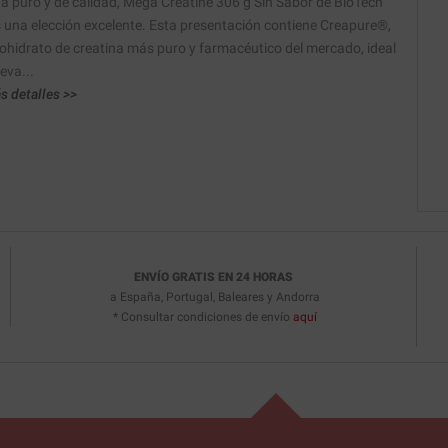
na puro y de calidad, Mega Creatine 306 g Sin Sabor de BioTech
 una elección excelente. Esta presentación contiene Creapure®,
ohidrato de creatina más puro y farmacéutico del mercado, ideal
eva...
s detalles >>
ENVÍO GRATIS EN 24 HORAS
a España, Portugal, Baleares y Andorra
* Consultar condiciones de envío
aquí