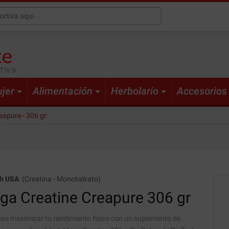
tiva
jer
Alimentación
Herbolario
Accesorios
eapure - 306 gr
ch USA
(
Creatina
-
Monohidrato
)
ga Creatine Creapure
306 gr
cas maximizar tu rendimiento físico con un suplemento de