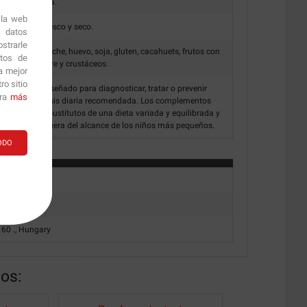
ar 1 vez al día.
 la web
n un lugar fresco y seco.
r datos
strarle
r trazas de leche, huevo, soja, gluten, cacahuets, frutos con
itos de
ióxido de azufre y crustáceos.
a mejor
o sitio
to no esta diseñado para diagnosticar, tratar o prevenir
ara
más
superar la dosis diaria recomendada. Los complementos
lizarse como sustitutos de una dieta variada y equilibrada y
ble. Mantener fuera del alcance de los niños más pequeños.
ODO
r:
 60 ., Hungary
nos: