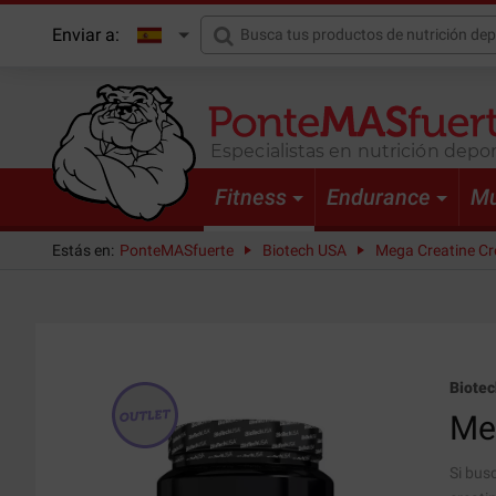
Enviar a:
Especialistas en nutrición depor
Fitness
Endurance
Mu
Estás en:
PonteMASfuerte
Biotech USA
Mega Creatine Cr
Biote
Me
Si bus