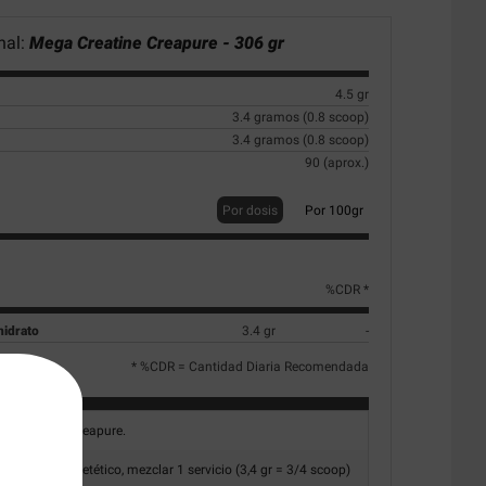
nal:
Mega Creatine Creapure - 306 gr
4.5 gr
3.4 gramos (0.8 scoop)
3.4 gramos (0.8 scoop)
90 (aprox.)
Por dosis
Por 100gr
%CDR *
idrato
3.4 gr
-
* %CDR = Cantidad Diaria Recomendada
onohidrato Creapure.
plemento dietético, mezclar 1 servicio (3,4 gr = 3/4 scoop)