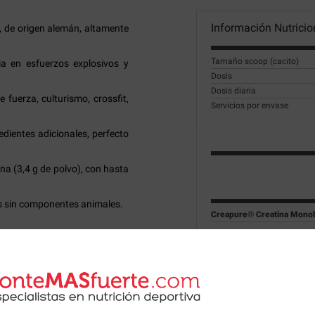
Información Nutricio
 de origen alemán, altamente
Tamaño scoop (cacito)
 en esfuerzos explosivos y
Dosis
Dosis diaria
uerza, culturismo, crossfit,
Servicios por envase
edientes adicionales, perfecto
na (3,4 g de polvo), con hasta
as sin componentes animales.
Creapure® Creatina Monoh
ción (equivalente a 3 000 mg
Ingredientes:
Creatina m
Modo de empleo:
Como su
pura.