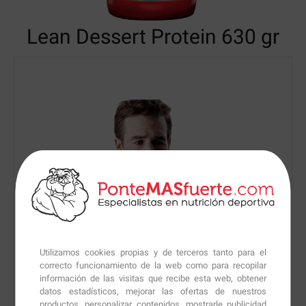
Lean Dessert Protein
630 gr
Utilizamos cookies propias y de terceros tanto para el
correcto funcionamiento de la web como para recopilar
información de las visitas que recibe esta web, obtener
datos estadísticos, mejorar las ofertas de nuestros
productos, personalizar contenidos, mostrarle publicidad