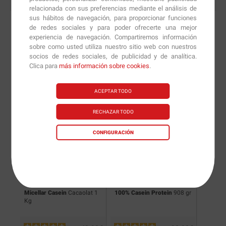
relacionada con sus preferencias mediante el análisis de
sus hábitos de navegación, para proporcionar funciones
de redes sociales y para poder ofrecerte una mejor
experiencia de navegación. Compartiremos información
sobre como usted utiliza nuestro sitio web con nuestros
Nuevas versiones y
socios de redes sociales, de publicidad y de analítica.
Clica para
más información sobre cookies
.
recomendaciones de
nuestros nutricionistas.
ACEPTAR TODO
RECHAZAR TODO
CONFIGURACIÓN
Micellar Casein
Cacaolat 1
100% Casein Protein
908 gr
Casein
Kg