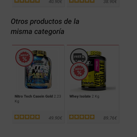
.50
€
40.90
€
38.90
€
Otros productos de la
misma categoría
Nitro Tech Casein Gold
2.23
Whey Isolate
2 Kg
Whey Is
Kg
.00
€
49.90
€
89.76
€