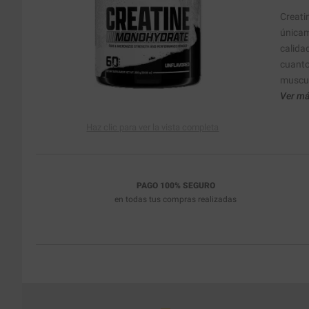
Creati
únicam
calida
cuanto
muscul
Ver má
Haz clic para ver la vista completa
PAGO 100% SEGURO
en todas tus compras realizadas