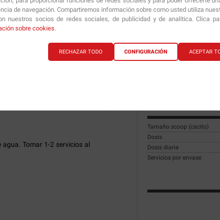
ción, para proporcionar funciones de redes sociales y para poder ofrecerte un
e forma intramuscular lo que
encia de navegación. Compartiremos información sobre como usted utiliza nuestr
38.90€
17.99
os consiguiendo así un mayor
n nuestros socios de redes sociales, de publicidad y de analítica. Clica p
ación sobre cookies
.
de y estética a la vez que un
 mucha intensidad
RECHAZAR TODO
CONFIGURACIÓN
ACEPTAR T
o imprescindible para todos
Información técnica
sico ya que le facilitará un
 y la potencia muscular. Sin
mundo del deporte.
Información Nutricio
Tamaño scoop (cacito)
Dosis
 agua. Tomar 1-2 servicios al
Dosis diaria
Servicios por envase