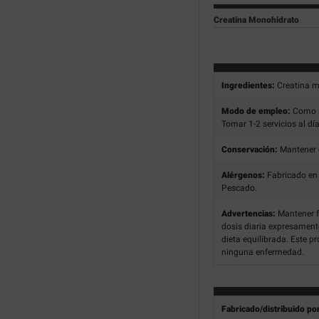
Creatina Monohidrato
Ingredientes:
Creatina m
Modo de empleo:
Como su
Tomar 1-2 servicios al día
Conservación:
Mantener e
Alérgenos:
Fabricado en 
Pescado.
Advertencias:
Mantener f
dosis diaria expresament
dieta equilibrada. Este pr
ninguna enfermedad.
Fabricado/distribuido po