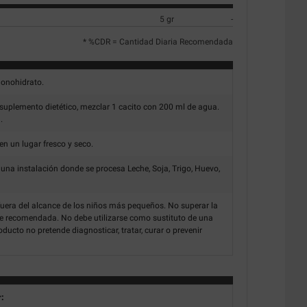
5 gr
-
* %CDR = Cantidad Diaria Recomendada
onohidrato.
plemento dietético, mezclar 1 cacito con 200 ml de agua.
.
n un lugar fresco y seco.
una instalación donde se procesa Leche, Soja, Trigo, Huevo,
uera del alcance de los niños más pequeños. No superar la
e recomendada. No debe utilizarse como sustituto de una
oducto no pretende diagnosticar, tratar, curar o prevenir
r: