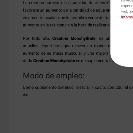
navega
La creatina aumenta la capacidad de retención de agua d
experi
favorece un aumento de la cantidad de agua en sus múscul
web co
inform
volumen muscular que le permitirá verse de forma más gran
aumento en la resistencia a la hora de realizar ejercicios de
Por todo ello,
Creatine Monohydrate
, es un suplement
aquellos deportistas que deseen un mayor rendimiento fí
aumento de su masa muscular y una mejorar de la fuerza
duda
Creatine Monohydrate
es un suplemento básico en el 
Modo de empleo:
Como suplemento dietético, mezclar 1 cacito con 200 ml de
día.