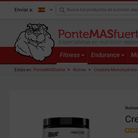
Enviar a:
Especialistas en nutrición depor
Fitness
Endurance
Mu
Estás en:
PonteMASfuerte
Nutrex
Creatine Monohydrate 
Nutre
Cr