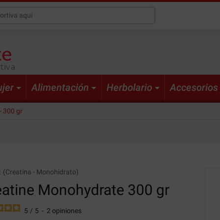
tiva
jer
Alimentación
Herbolario
Accesorios
- 300 gr
x
(
Creatina
-
Monohidrato
)
eatine Monohydrate
300 gr
5
/
5
-
2
opiniones