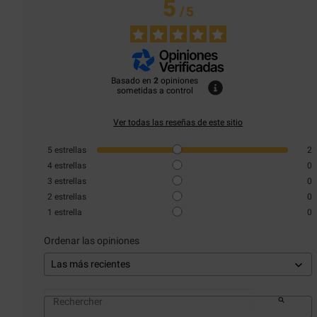
5
/
5
Basado en
2
opiniones
sometidas a control
Ver todas las reseñas de este sitio
5
estrellas
2
4
estrellas
0
3
estrellas
0
2
estrellas
0
1
estrella
0
Ordenar las opiniones