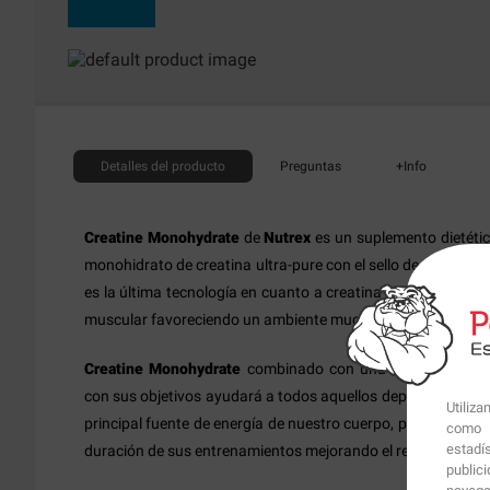
Detalles
del producto
Preguntas
+Info
Creatine Monohydrate
de
Nutrex
es un suplemento dietéti
monohidrato de creatina ultra-pure con el sello de calidad 
es la última tecnología en cuanto a creatina se refiere que
muscular favoreciendo un ambiente mucho más anabólico.
Creatine Monohydrate
combinado con una actividad físic
con sus objetivos ayudará a todos aquellos deportistas a me
Utiliz
principal fuente de energía de nuestro cuerpo, permitiendo a
como p
estadí
duración de sus entrenamientos mejorando el rendimiento fís
public