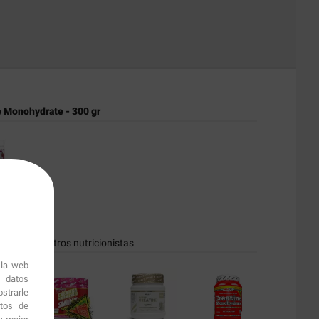
e Monohydrate - 300 gr
€
dos por nuestros nutricionistas
 la web
r datos
strarle
itos de