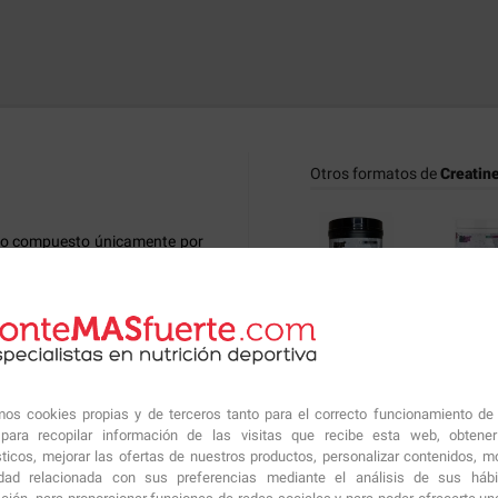
Otros formatos de
Creatin
co compuesto únicamente por
Creapure. La Creatina Creapure
 le permitirá aumentar su masa
42.64€
20.82
a intensa y una dieta acorde
Productos similares sugeri
jorar la recuperación del ATP,
amos cookies propias y de terceros tanto para el correcto funcionamiento de
sí aumentar la intensidad y la
ara recopilar información de las visitas que recibe esta web, obtene
sticos, mejorar las ofertas de nuestros productos, personalizar contenidos, mo
ico y también la fuerza.
idad relacionada con sus preferencias mediante el análisis de sus háb