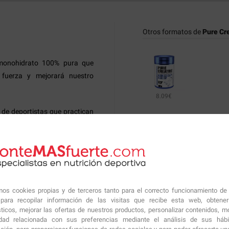
Otros formatos de
Pure Cre
monohidrato 100% pura que
 fuerza y mejorará nuestro
8.09€
 de deportistas que practican
otro tipo de actividades de
Productos similares sugeri
r su rendimiento.
l sistema de fosfocreatina,
tante especialmente durante
los que es el primer sustrato
amos cookies propias y de terceros tanto para el correcto funcionamiento de
40.90€
29.50
ara recopilar información de las visitas que recibe esta web, obtene
sticos, mejorar las ofertas de nuestros productos, personalizar contenidos, mo
idad relacionada con sus preferencias mediante el análisis de sus háb
 la hidratación de las celulas