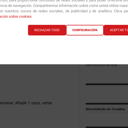
ción, para proporcionar funciones de redes sociales y para poder ofrecerte un
a el rendimiento y mostrando
encia de navegación. Compartiremos información sobre como usted utiliza nuestr
n nuestros socios de redes sociales, de publicidad y de analítica. Clica p
Información técnica
ación sobre cookies
.
ente del momento en que nos
dida de peso, mantenimiento o
RECHAZAR TODO
CONFIGURACIÓN
ACEPTAR T
Información Nutricio
 que en cualquiera de estos
endimiento y la fuerza.
Tamaño scoop (cacito)
Dosis
e recuperación entre series y
Dosis diaria
Servicios por envase
ntrenar. Añadir 1 cazo, verter
Monohidrato de Creatina