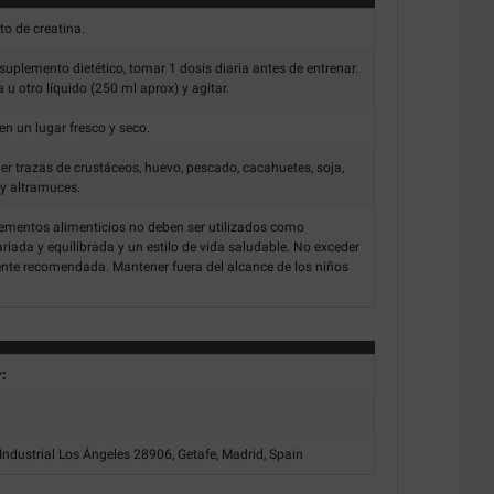
o de creatina.
uplemento dietético, tomar 1 dosis diaria antes de entrenar.
 u otro líquido (250 ml aprox) y agitar.
n un lugar fresco y seco.
r trazas de crustáceos, huevo, pescado, cacahuetes, soja,
 y altramuces.
mentos alimenticios no deben ser utilizados como
ariada y equilibrada y un estilo de vida saludable. No exceder
ente recomendada. Mantener fuera del alcance de los niños
r:
Industrial Los Ángeles 28906, Getafe, Madrid, Spain