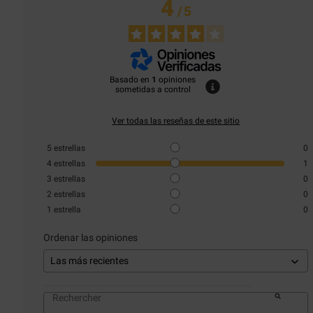
4
/
5
Basado en
1
opiniones
sometidas a control
Ver todas las reseñas de este sitio
5
estrellas
0
4
estrellas
1
3
estrellas
0
2
estrellas
0
1
estrella
0
Ordenar las opiniones