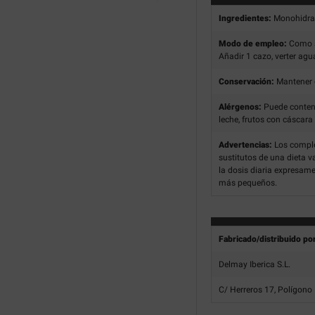
Ingredientes:
Monohidrat
Modo de empleo:
Como s
Añadir 1 cazo, verter agua
Conservación:
Mantener e
Alérgenos:
Puede contene
leche, frutos con cáscara
Advertencias:
Los comple
sustitutos de una dieta v
la dosis diaria expresam
más pequeños.
Fabricado/distribuido po
Delmay Iberica S.L.
C/ Herreros 17, Polígono 