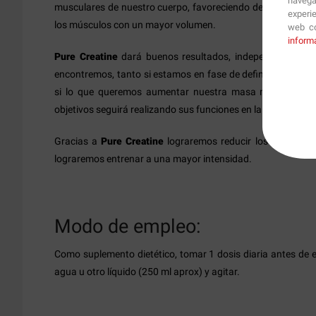
navega
musculares de nuestro cuerpo, favoreciendo de esta maner
experi
los músculos con un mayor volumen.
web co
inform
Pure Creatine
dará buenos resultados, independiente m
encontremos, tanto si estamos en fase de definición o pér
si lo que queremos aumentar nuestra masa muscular, ya
objetivos seguirá realizando sus funciones en la mejora del r
Gracias a
Pure Creatine
lograremos reducir los tiempos d
lograremos entrenar a una mayor intensidad.
Modo de empleo:
Como suplemento dietético, tomar 1 dosis diaria antes de e
agua u otro líquido (250 ml aprox) y agitar.