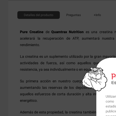
Detalles
del producto
Preguntas
+Info
Pure Creatine
de
Quamtrax Nutrition
es una creatina 
acelerará la recuperación de ATP, aumentará nuestra
rendimiento.
La creatina es un suplemento utilizado por la gran mayoría
actividades de fuerza, así como aquellos que realizan 
resistencia, ya sea individualmente o en equipo para mejora
Su primera acción en nuestro cuerpo actua reforzando e
aumentando las reservas de los depósitos de ATP, impor
aquellos esfuerzos de corta duración y alta intensidad en 
Utiliz
energético.
como p
estadí
public
Además de esta propiedad, la creatina también interviene en