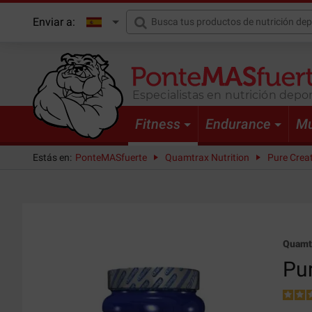
Enviar a:
Especialistas en nutrición depor
Fitness
Endurance
Mu
Estás en:
PonteMASfuerte
Quamtrax Nutrition
Pure Creat
Quamtr
Pur