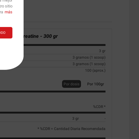
a mejor
o sitio
ara
más
ODO
nal:
Pure Creatine - 300 gr
3 gr
3 gramos (1 scoop)
3 gramos (1 scoop)
100 (aprox.)
Por dosis
Por 100gr
%CDR *
3 gr
-
* %CDR = Cantidad Diaria Recomendada