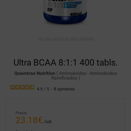
Haz clic para ver la vista completa
Ultra BCAA 8:1:1
400 tabls.
Quamtrax Nutrition
(
Aminoácidos
-
Aminoácidos
Ramificados
)
4.9
/
5
-
8
opiniones
Precio
23.18
€
/ud.