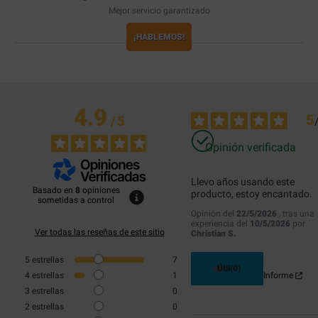
Mejor servicio garantizado
¡HABLEMOS!
4.9
5
/
5
Opinión verificada
Llevo años usando este 
Basado en
8
opiniones
producto, estoy encantado.
sometidas a control
Opinión del
22/5/2026
, tras una
experiencia del
10/5/2026
por
Ver todas las reseñas de este sitio
Christian S.
5
estrellas
7
Útil
(0)
4
estrellas
1
Informe
3
estrellas
0
2
estrellas
0