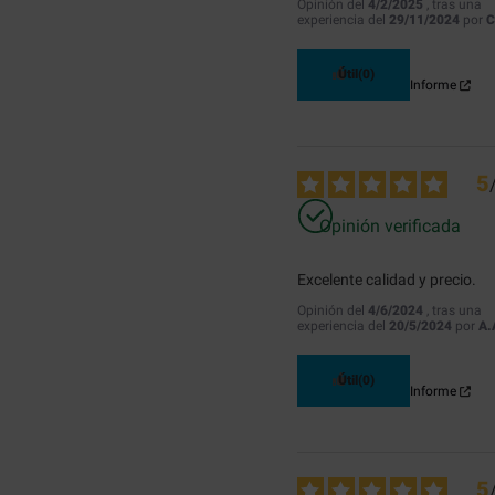
Opinión del
4/2/2025
, tras una
experiencia del
29/11/2024
por
C
Útil
(0)
Informe
5
Opinión verificada
Excelente calidad y precio.
Opinión del
4/6/2024
, tras una
experiencia del
20/5/2024
por
A.
Útil
(0)
Informe
5