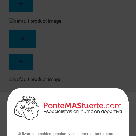
Detalles
Preguntas
+Info
Ultra BCAA 8:1:1
de
Quamtrax Nutrition
son
Utilizamos cookies propias y de terceros tanto para el