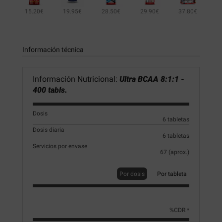
15.20€
19.95€
28.50€
29.90€
37.80€
26.99€
50.90€
Información técnica
Información Nutricional:
Ultra BCAA 8:1:1 -
400 tabls.
Dosis
6 tabletas
Dosis diaria
6 tabletas
Servicios por envase
67 (aprox.)
Por dosis
Por tableta
%CDR *