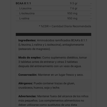
BCAA 8:1:1
9.5 gr
-
L-Leucina
7.6 gr
-
L-Isoleucina
950 mg
-
L-valina
950 mg
-
* %CDR = Cantidad Diaria Recomendada
Ingredientes:
Aminoácidos ramificados BCAA's 8:1:1
(L-leucina, L-valina y L-isoleucina), antiaglomerante
(estearato de magnesio).
Modo de empleo:
Como suplemento dietético, tomar
3 tabletas antes de entrenar y otras 3 tabletas
después del entrenamiento con un vaso de agua.
Conservación:
Mantener en un lugar fresco y seco.
Alérgenos:
Puede contener trazas de gluen,
crustáceos, huevos, soja y leche.
Advertencias:
Mantener fuera del alcance de los niños
más pequeños. Los complementos alimenticios no
deben utilizarse como sustitutos de una dieta