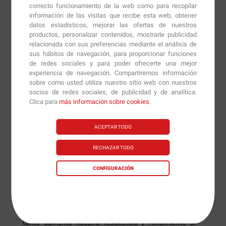
aminoácidos ramificados puros que, gracias a su
correcto funcionamiento de la web como para recopilar
formato en tableta, nos aportan 1500 mg de BCAA por
información de las visitas que recibe esta web, obtener
datos estadísticos, mejorar las ofertas de nuestros
cada una de ellas. Se trata de un suplemento que nos
productos, personalizar contenidos, mostrarle publicidad
proporcionará una recuperación muscular muy
relacionada con sus preferencias mediante el análisis de
efectiva, gracias a su ratio de 8:1:1 de los aminoácidos
sus hábitos de navegación, para proporcionar funciones
de redes sociales y para poder ofrecerte una mejor
leucina, isoleucina y valina respectivamente.
experiencia de navegación. Compartiremos información
sobre como usted utiliza nuestro sitio web con nuestros
Esta potente combinación de BCAA, ofrecerá a nuestro
socios de redes sociales, de publicidad y de analítica.
organismo una fuente ideal de leucina, isoleucina y
Clica para
más información sobre cookies
.
valina que nos ayudará a reponer las células
musculares y crear nuevas para así, evitar el
ACEPTAR TODO
catabolismo y aumentar el anabolismo muscular.
RECHAZAR TODO
Hay estudios que demuestran que la leucina es el
CONFIGURACIÓN
aminoácido ramificado más importante en la
recuperación muscular, y cuando lo combinamos con
los otros dos aminoácidos ramificados, aumentamos
la capacidad del cuerpo de usar la glucosa y por lo
tanto aumenta nuestra resistencia y rendimiento al