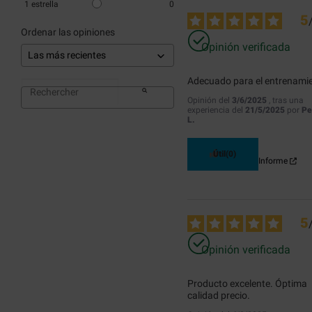
1
estrella
0
5
Ordenar las opiniones
Opinión verificada
Adecuado para el entrenami
Opinión del
3/6/2025
, tras una
experiencia del
21/5/2025
por
Pe
L.
Útil
(0)
Informe
5
Opinión verificada
Producto excelente. Óptima 
calidad precio.