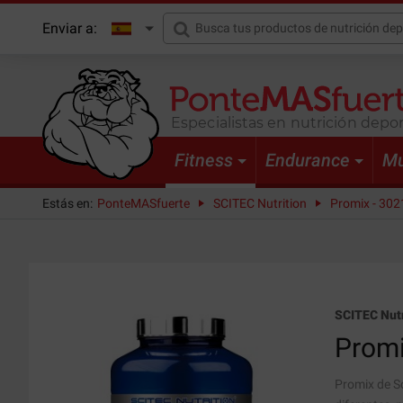
Enviar a:
Especialistas en nutrición depor
Fitness
Endurance
Mu
Estás en:
PonteMASfuerte
SCITEC Nutrition
Promix - 302
SCITEC Nutr
Prom
Promix de Sc