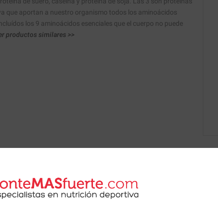
proteína de suero, caseína y proteína de soja. Las 3 son proteínas
ya que aportan a nuestro organismo todos los aminoácidos
ncluídos los 9 aminoácidos esenciales que el cuerpo no puede
r productos similares >>
 de nuestros nutricionistas.