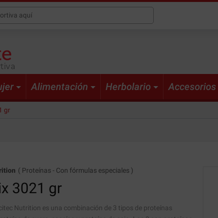
tiva
jer
Alimentación
Herbolario
Accesorios
1 gr
ition
(
Proteínas
-
Con fórmulas especiales
)
ix
3021 gr
itec Nutrition es una combinación de 3 tipos de proteínas