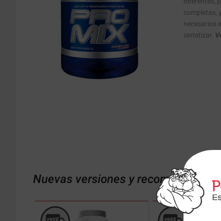
diferentes, 
completas, 
necesarios i
sintetizar.
Ve
Nuevas versiones y recomendaciones