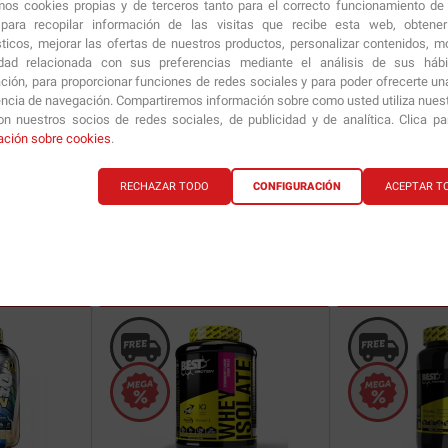
amos cookies propias y de terceros tanto para el correcto funcionamiento de
ara recopilar información de las visitas que recibe esta web, obtene
sticos, mejorar las ofertas de nuestros productos, personalizar contenidos, mo
idad relacionada con sus preferencias mediante el análisis de sus háb
ción, para proporcionar funciones de redes sociales y para poder ofrecerte un
encia de navegación. Compartiremos información sobre como usted utiliza nuestr
n nuestros socios de redes sociales, de publicidad y de analítica. Clica p
g
Protein Hot Chocolate
350 gr
ación sobre cookies
.
RECHAZAR TODO
CONFIGURACIÓN
ACEPTAR T
89.90
€
17.99
€
ría