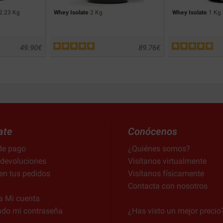
2.23 Kg
Whey Isolate
2 Kg
Whey Isolate
1 Kg
49.90
€
89.76
€
ate
Conócenos
de pago
¿Quiénes somos?
 devoluciones
Visítanos virtualmente
en tus pedidos
Visítanos físicamente
Contacta con nosotros
a Mi cuenta
ado mi contraseña
¿Has visto un mejor precio