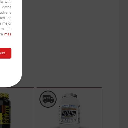
 la web
r datos
strarle
itos de
a mejor
o sitio
ara
más
ODO