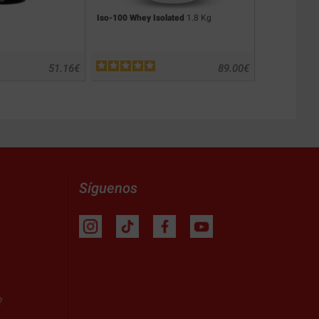
Iso-100 Whey Isolated
1.8 Kg
Pure Whey Is
51.16
€
89.00
€
Síguenos
?