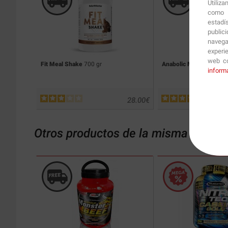
Utiliz
como p
estadí
public
navega
experi
web co
Fit Meal Shake
700 gr
Anabolic Masster
2.2 K
inform
28.00
€
Otros productos de la misma catego