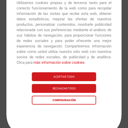
Como suplemento dietético, mezclar 1 dosis (6,7g) con
Utilizamos cookies propias y de terceros tanto para el
correcto funcionamiento de la web como para recopilar
240ml de agua, 1 vez al día.
información de las visitas que recibe esta web, obtener
datos estadísticos, mejorar las ofertas de nuestros
productos, personalizar contenidos, mostrarle publicidad
relacionada con sus preferencias mediante el análisis de
Productos similares sugeridos por nuestros nutricionistas
sus hábitos de navegación, para proporcionar funciones
de redes sociales y para poder ofrecerte una mejor
experiencia de navegación. Compartiremos información
sobre como usted utiliza nuestro sitio web con nuestros
socios de redes sociales, de publicidad y de analítica.
29.50€
29.50€
14.90€
29.90€
35.00€
38.90€
32.20€
Clica para
más información sobre cookies
.
ACEPTAR TODO
Información técnica
RECHAZAR TODO
Información Nutricional:
Cr3 Ultrapure
CONFIGURACIÓN
Creatine Monohidrate (Creapure) - 335 gr