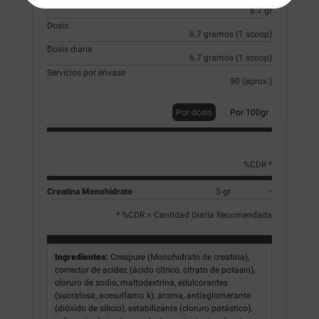
Tamaño scoop (cacito)
6.7 gr
Dosis
6.7 gramos (1 scoop)
Dosis diaria
6.7 gramos (1 scoop)
Servicios por envase
50 (aprox.)
Por dosis
Por 100gr
%CDR *
Creatina Monohidrato
5 gr
-
* %CDR = Cantidad Diaria Recomendada
Ingredientes:
Creapure (Monohidrato de creatina),
corrector de acidez (ácido cítrico, citrato de potasio),
cloruro de sodio, maltodextrina, edulcorantes
(sucralosa, acesulfamo k), aroma, antiaglomerante
(dióxido de silicio), estabilizante (cloruro potástico),