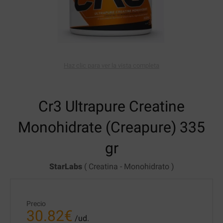
Haz clic para ver la vista completa
Cr3 Ultrapure Creatine
Monohidrate (Creapure)
335
gr
StarLabs
(
Creatina
-
Monohidrato
)
Precio
30.82
€
/ud.