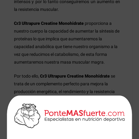
intensos y por lo tanto conseguiremos un aumento en
la resistencia muscular.
Cr3 Ultrapure Creatine Monohidrate
proporciona a
nuestro cuerpo la capacidad de aumentar la síntesis de
proteínas lo que implica que aumentaremos la
capacidad anabólica que tiene nuestro organismo a la
vez que reducimos el catabolismo, de esta forma
aumentaremos nuestra masa muscular magra.
Por todo ello,
Cr3 Ultrapure Creatine Monohidrate
se
trata de un complemento perfecto para mejora la
producción energética, el rendimiento y la resistencia
muscular. Además, junto con la actividad física resulta
ideal para contrarrestar la degradación muscular
producida por la edad.
Modo de empleo: