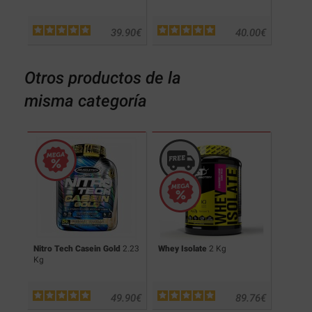
.90
€
39.90
€
40.00
€
Otros productos de la
misma categoría
Nitro Tech Casein Gold
2.23
Whey Isolate
2 Kg
Whey Is
Kg
.00
€
49.90
€
89.76
€