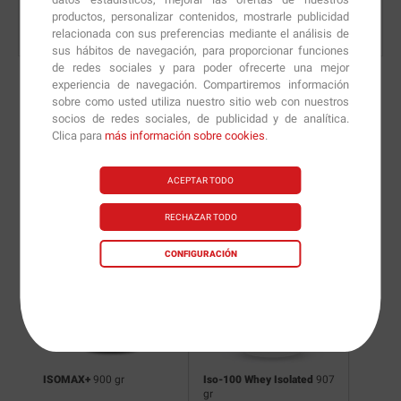
productos, personalizar contenidos, mostrarle publicidad
relacionada con sus preferencias mediante el análisis de
sus hábitos de navegación, para proporcionar funciones
de redes sociales y para poder ofrecerte una mejor
experiencia de navegación. Compartiremos información
sobre como usted utiliza nuestro sitio web con nuestros
socios de redes sociales, de publicidad y de analítica.
Nuevas versiones y
Clica para
más información sobre cookies
.
recomendaciones de
ACEPTAR TODO
nuestros nutricionistas.
RECHAZAR TODO
CONFIGURACIÓN
ISOMAX+
900 gr
Iso-100 Whey Isolated
907
Isoprim
gr
gr