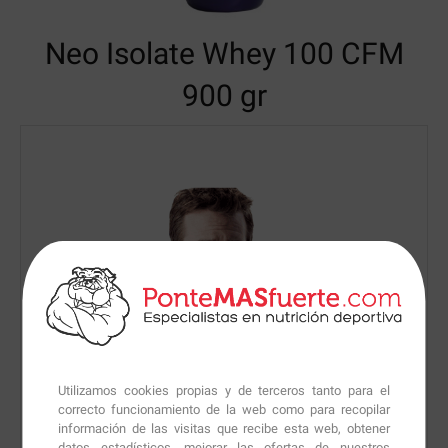
Neo Isolate Whey 100 CFM
900 gr
Utilizamos cookies propias y de terceros tanto para el
correcto funcionamiento de la web como para recopilar
información de las visitas que recibe esta web, obtener
datos estadísticos, mejorar las ofertas de nuestros