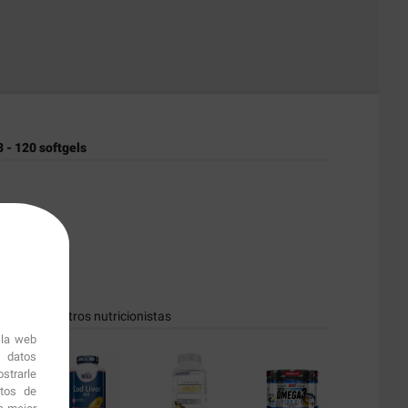
 - 120 softgels
dos por nuestros nutricionistas
 la web
r datos
strarle
itos de