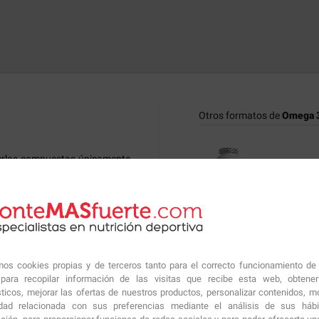
Otros formatos de
Omega 3
perlas compuestas únicamente
encial imprescindible para el
s ácidos grasos Omega 3 más
19.52€
linolénico (ALA), el ácido
A), siendo estos dos últimos
Productos similares sugeri
amos cookies propias y de terceros tanto para el correcto funcionamiento de
ara recopilar información de las visitas que recibe esta web, obtene
ite de pescado con 180 mg de
sticos, mejorar las ofertas de nuestros productos, personalizar contenidos, mo
mejorar el perfil lipídico en
idad relacionada con sus preferencias mediante el análisis de sus háb
l colesterol LDL (comúnmente