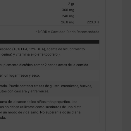
2 gr
-
360 mg
-
240 mg
-
26.8 mg
223.3 %
* %CDR = Cantidad Diaria Recomendada
pescado (18% EPA, 12% DHA), agente de recubrimiento
icerina) y vitamina e (d-alfa-tocoferol).
uplemento dietético, tomar 2 perlas antes de la comida.
n un lugar fresco y seco.
ado. Puede contener trazas de gluten, crustáceos, huevos,
frutos con cáscara y altramuces.
uera del alcance de los niños más pequeños. Los
s no deben utilizarse como sustitutos de una dieta
or un modo de vida sano. No superar la dosis diaria
ada.