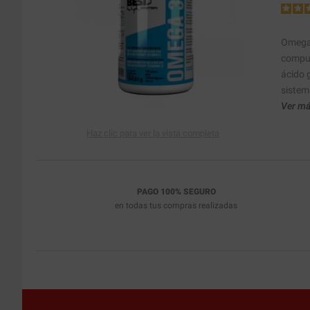
Omega 
compue
ácido 
sistem
Ver má
Haz clic para ver la vista completa
PAGO 100% SEGURO
en todas tus compras realizadas