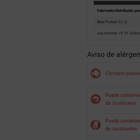
Fabricado/distribuido po
Best Protein S.L.U.
Les moreres 19, P.l. Estr
Aviso de alérge
Contiene pesca
Puede contenter
de crustáceos
Puede contenter
de cacahuetes