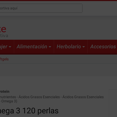
tiva
jer
Alimentación
Herbolario
Accesorios
ftgels
rotein
nutrientes
-
Ácidos Grasos Esenciales
-
Ácidos Grasos Esenciales
-
Omega 3
)
ega 3
120 perlas