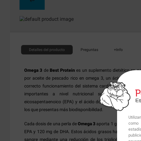
Detalles
del producto
Preguntas
+Info
Omega 3
de
Best Protein
es un suplemento dietético en 
por aceite de pescado rico en omega 3, un ácido graso es
correcto funcionamiento del sistema cardiovascular. Lo
importantes a nivel nutricional son el ácido alfa-
eicosapentaenoico (EPA) y el ácido docosahexaenoico (DH
los que presentas más biodisponibilidad.
Utiliz
como p
Cada dosis de una perla de
Omega 3
aporta 1 gramo de ace
estadí
EPA y 120 mg de DHA. Estos ácidos grasos han demostrado 
public
sangre mediante una reducción de los triglicéridos y de