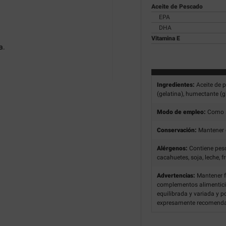
Aceite de Pescado
EPA
DHA
Vitamina E
a.
Ingredientes:
Aceite de 
(gelatina), humectante (gl
Modo de empleo:
Como s
Conservación:
Mantener e
Alérgenos:
Contiene pesc
cacahuetes, soja, leche, 
Advertencias:
Mantener f
complementos alimenticio
equilibrada y variada y p
expresamente recomend