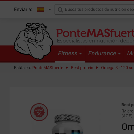
Enviar a:
Especialistas en nutrición depor
Fitness
Endurance
Mu
Estás en:
PonteMASfuerte
Best protein
Omega 3 - 120 so
Best p
(
Micro
(AGE)
Om