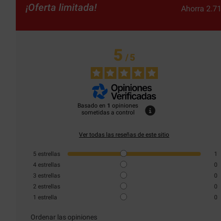
¡Oferta limitada!
Ahorra 2.71
5
/
5
Basado en
1
opiniones
sometidas a control
Ver todas las reseñas de este sitio
5
estrellas
1
4
estrellas
0
3
estrellas
0
2
estrellas
0
1
estrella
0
Ordenar las opiniones