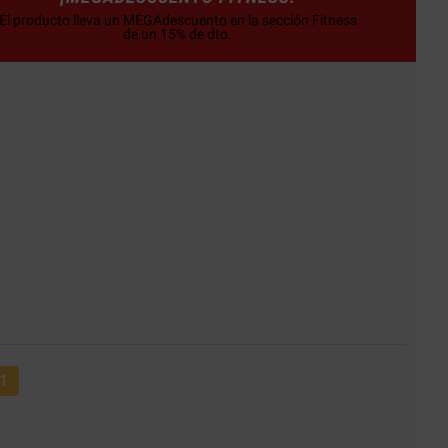
El producto lleva un MEGAdescuento en la sección Fitness
de un 15% de dto.
1