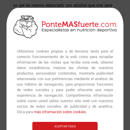
un gel de manos elaborado con alcohol que nos será
útil para mantener las manos limpias en todo momento
y con un gran frescor. De esta manera podremos
reducir el riesgo de transmisión de enfermedades que
pueden ser perjudiciales para nuestra salud.
El
Gel Hidroalcohólico Higienizante
tiene un 75% de
Utilizamos cookies propias y de terceros tanto para el
alcohol y su efecto es comparable a cuando nos
correcto funcionamiento de la web como para recopilar
lavamos las manos con agua y jabón, por lo que es un
información de las visitas que recibe esta web, obtener
datos estadísticos, mejorar las ofertas de nuestros
producto ideal para llevar siempre con nosotros,
productos, personalizar contenidos, mostrarle publicidad
especialmente si vamos a ir a lugar muy transitados,
relacionada con sus preferencias mediante el análisis de
como el transporte público, el trabajo o la calle.
sus hábitos de navegación, para proporcionar funciones
de redes sociales y para poder ofrecerte una mejor
experiencia de navegación. Compartiremos información
El
Gel Hidroalcohólico Higienizante
será muy útil para
sobre como usted utiliza nuestro sitio web con nuestros
todas aquellas personas que quieran mantener una
socios de redes sociales, de publicidad y de analítica.
buena higiene de manos, con un gran frescor y estar
Clica para
más información sobre cookies
.
protegidas ante posibles contagios.
ACEPTAR TODO