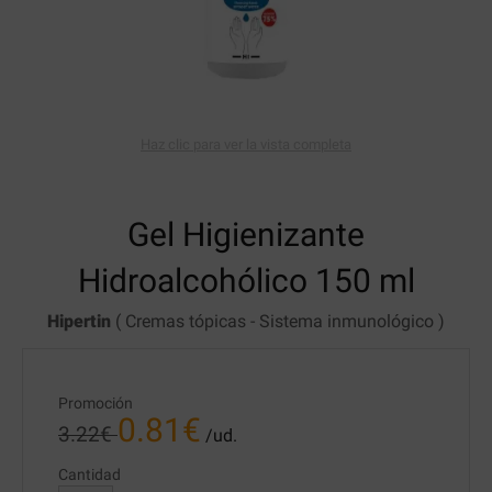
Haz clic para ver la vista completa
Gel Higienizante
Hidroalcohólico
150 ml
Hipertin
(
Cremas tópicas
-
Sistema inmunológico
)
Promoción
0.81
€
3.22
€
/ud.
Cantidad