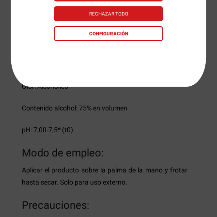
Características:
RECHAZAR TODO
Aspecto: Gel Hidroalcohólico transparente
CONFIGURACIÓN
Color: N/A
Perfume: N/A
Olor: Alcohólico
Contenido alcohol: 75% en volumen
pH: 7,00-7,5* (t0)
Modo de empleo:
Aplicar el producto sobre la palma de la mano y frotar
hasta secar. Solo para uso externo.
Precauciones: