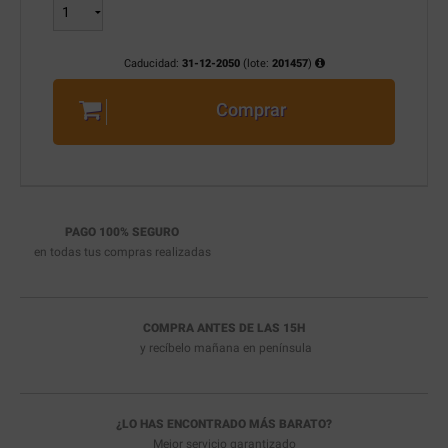
Caducidad:
31-12-2050
(lote:
201457
)
Comprar
PAGO 100% SEGURO
en todas tus compras realizadas
COMPRA ANTES DE LAS 15H
y recíbelo
mañana en península
¿LO HAS ENCONTRADO MÁS BARATO?
Mejor servicio garantizado