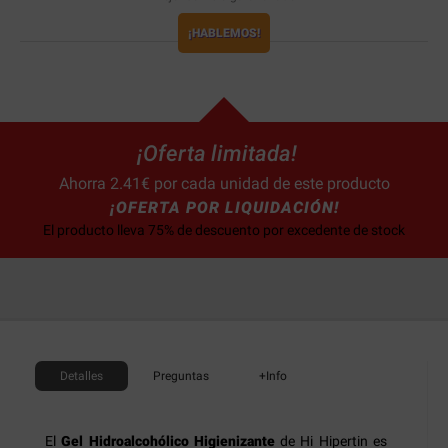
¡HABLEMOS!
¡Oferta limitada!
Ahorra 2.41€ por cada unidad de este producto
¡OFERTA POR LIQUIDACIÓN!
El producto lleva 75% de descuento por excedente de stock
Detalles
Preguntas
+Info
El
Gel Hidroalcohólico Higienizante
de Hi Hipertin es