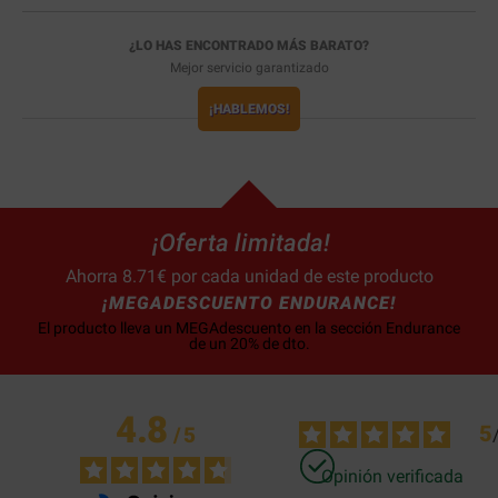
¿LO HAS ENCONTRADO MÁS BARATO?
Mejor servicio garantizado
¡HABLEMOS!
¡Oferta limitada!
Ahorra 8.71€ por cada unidad de este producto
¡MEGADESCUENTO ENDURANCE!
El producto lleva un MEGAdescuento en la sección Endurance
de un 20% de dto.
4.8
5
/
5
Opinión verificada