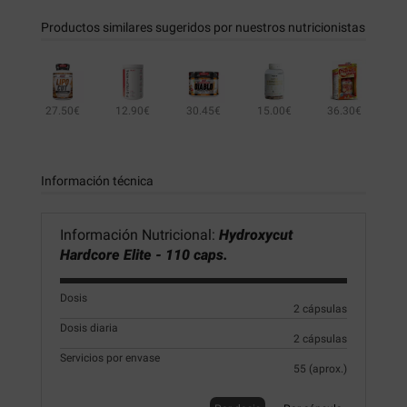
Productos similares sugeridos por nuestros nutricionistas
27.50€
12.90€
30.45€
15.00€
36.30€
40.50€
43.20€
Información técnica
Información Nutricional:
Hydroxycut
Hardcore Elite - 110 caps.
Dosis
2 cápsulas
Dosis diaria
2 cápsulas
Servicios por envase
55 (aprox.)