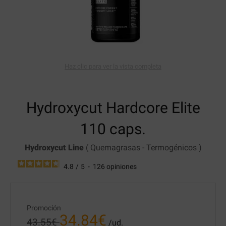
Haz clic para ver la vista completa
Hydroxycut
Hardcore Elite
110 caps.
Hydroxycut Line
(
Quemagrasas
-
Termogénicos
)
4.8
/
5
-
126
opiniones
Promoción
34.84
€
43.55
€
/ud.