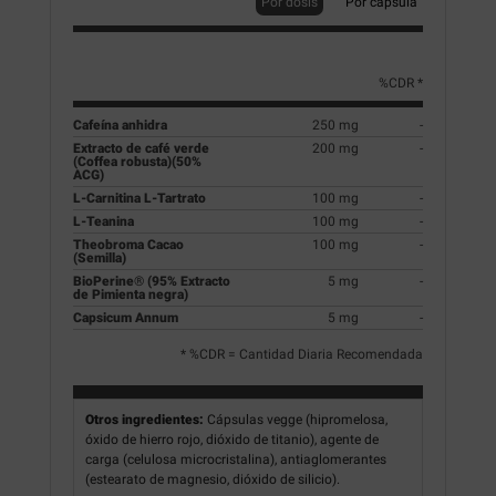
Por dosis
Por cápsula
%CDR *
Cafeína anhidra
250 mg
-
Extracto de café verde
200 mg
-
(Coffea robusta)(50%
ACG)
L-Carnitina L-Tartrato
100 mg
-
L-Teanina
100 mg
-
Theobroma Cacao
100 mg
-
(Semilla)
BioPerine® (95% Extracto
5 mg
-
de Pimienta negra)
Capsicum Annum
5 mg
-
* %CDR = Cantidad Diaria Recomendada
Otros ingredientes:
Cápsulas vegge (hipromelosa,
óxido de hierro rojo, dióxido de titanio), agente de
carga (celulosa microcristalina), antiaglomerantes
(estearato de magnesio, dióxido de silicio).