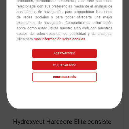
productos, personalizar contenidos, mostrarle publicidad
ingredientes quemaremos más calorías durante el día e
relacionada con sus preferencias mediante el análisis de
iremos reduciendo el porcentaje de grasa de nuestro
sus hábitos de navegación, para proporcionar funciones
de redes sociales y para poder ofrecerte una mejor
cuerpo y aumentando la disponibilidad de nuestra
experiencia de navegación. Compartiremos información
energía para realizar nuestros entrenamientos.
sobre como usted utiliza nuestro sitio web con nuestros
socios de redes sociales, de publicidad y de analítica.
Por otro lado,
Hydroxycut Hardcore Elite
reducirá
Clica para
más información sobre cookies
.
nuestro apetito, de forma que comeremos menos
alimentos durante el día y evitaremos que las calorías
ACEPTAR TODO
se acumulen en forma de grasa.
RECHAZAR TODO
Hydroxycut Hardcore Elite
es uno de los quemadores
CONFIGURACIÓN
de grasa más potentes que podemos encontrar en el
mercado con el que reduciremos nuestro peso de
forma considerable en muy poco tiempo.
Hydroxycut Hardcore Elite consiste