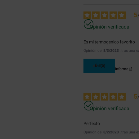
5
Opinión verificada
Es mi termogenico favorito
Opinión del
8/3/2023
, tras una 
Útil
(0)
Informe
5
Opinión verificada
Perfecto
Opinión del
8/2/2023
, tras una 