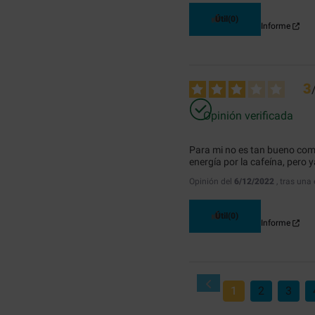
Útil
(0)
Informe
3
Opinión verificada
Para mi no es tan bueno com
energía por la cafeína, pero y
Opinión del
6/12/2022
, tras una
Útil
(0)
Informe
1
2
3