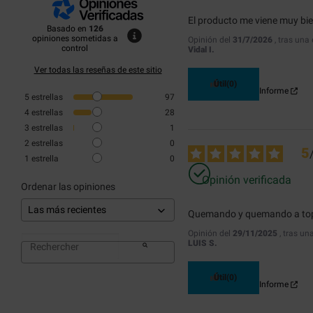
El producto me viene muy bi
Basado en
126
opiniones sometidas a
Opinión del
31/7/2026
, tras una
control
Vidal I.
Ver todas las reseñas de este sitio
Útil
(0)
Informe
5
estrellas
97
4
estrellas
28
3
estrellas
1
2
estrellas
0
5
1
estrella
0
Opinión verificada
Ordenar las opiniones
Quemando y quemando a to
Opinión del
29/11/2025
, tras un
LUIS S.
Útil
(0)
Informe