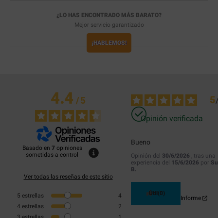
¿LO HAS ENCONTRADO MÁS BARATO?
Mejor servicio garantizado
¡HABLEMOS!
4.4
5
/
5
Opinión verificada
Bueno
Basado en
7
opiniones
sometidas a control
Opinión del
30/6/2026
, tras una
experiencia del
15/6/2026
por
Su
B.
Ver todas las reseñas de este sitio
Útil
(0)
5
estrellas
4
Informe
4
estrellas
2
3
estrellas
1