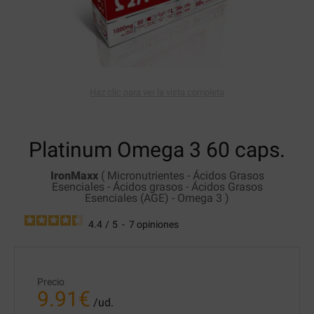
Haz clic para ver la vista completa
Platinum Omega 3
60 caps.
IronMaxx
(
Micronutrientes
-
Ácidos Grasos
Esenciales
-
Ácidos grasos
-
Ácidos Grasos
Esenciales (AGE)
-
Omega 3
)
4.4
/
5
-
7
opiniones
Precio
9.91
€
/ud.