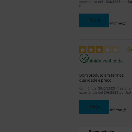
experiencia del
13/3/2026
por
Su
B.
Útil
(0)
Informe
3
Opinión verificada
Bom produto em termos 
qualidade e preço
Opinión del
20/6/2023
, tras una
experiencia del
2/6/2023
por
A.A
Útil
(0)
Informe
Respuesta de