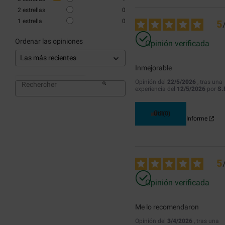
2
estrellas
0
1
estrella
0
5
Ordenar las opiniones
Opinión verificada
Inmejorable
Opinión del
22/5/2026
, tras una
experiencia del
12/5/2026
por
S.
Útil
(0)
Informe
5
Opinión verificada
Me lo recomendaron
Opinión del
3/4/2026
, tras una