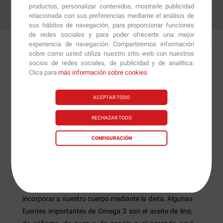
productos, personalizar contenidos, mostrarle publicidad
relacionada con sus preferencias mediante el análisis de
sus hábitos de navegación, para proporcionar funciones
de redes sociales y para poder ofrecerte una mejor
experiencia de navegación. Compartiremos información
sobre como usted utiliza nuestro sitio web con nuestros
Detalles
Preguntas
+Info
socios de redes sociales, de publicidad y de analítica.
Clica para
más información sobre cookies
.
Platinum Omega 3
de
Ironmaxx
es un suplemento
ACEPTAR TODO
elaborado a base de ácidos grasos omega 3 sin
aditivos ni rellenos innecesarios que nos ayudará a
RECHAZAR TODO
mantener la buena salud del corazón, del cerebro y de
la vista.
CONFIGURACIÓN
Los ácidos grasos omega 3 son substancias esenciales
para nuestro organismo, ya que no los podemos
producir por nosotros mismos, sino que los hemos de
incorporar a nuestro cuerpo mediante la dieta. Algunas
fuentes importantes de Omega 3 son el aceite de lino,