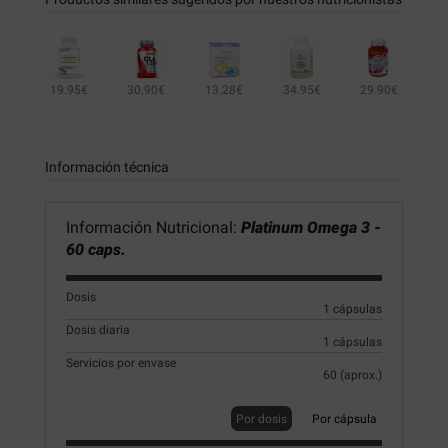
19.95€
30.90€
13.28€
34.95€
29.90€
44.21€
23.90€
Información técnica
Información Nutricional:
Platinum Omega 3 -
60 caps.
Dosis
1 cápsulas
Dosis diaria
1 cápsulas
Servicios por envase
60 (aprox.)
Por dosis
Por cápsula