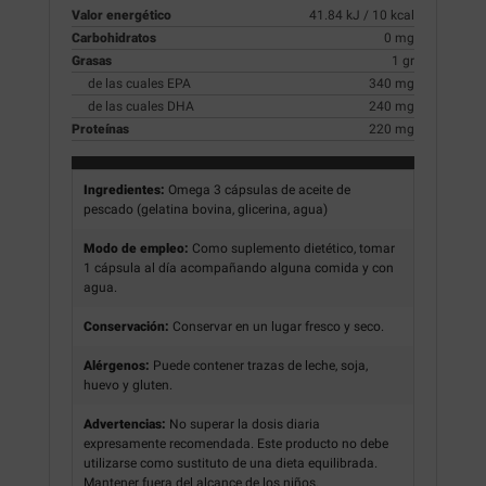
Valor energético
41.84 kJ / 10 kcal
Carbohidratos
0 mg
Grasas
1 gr
de las cuales EPA
340 mg
de las cuales DHA
240 mg
Proteínas
220 mg
Ingredientes:
Omega
3
cápsulas
de aceite
de
pescado
(gelatina
bovina
, glicerina, agua)
Modo de empleo:
Como suplemento dietético, tomar
1 cápsula al día acompañando alguna comida y con
agua.
Conservación:
Conservar en un lugar fresco y seco.
Alérgenos:
Puede contener trazas de leche, soja,
huevo y gluten.
Advertencias:
No superar la dosis diaria
expresamente recomendada. Este producto no debe
utilizarse como sustituto de una dieta equilibrada.
Mantener fuera del alcance de los niños.