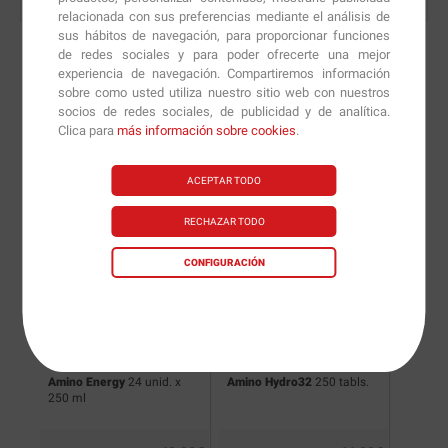
relacionada con sus preferencias mediante el análisis de
sus hábitos de navegación, para proporcionar funciones
de redes sociales y para poder ofrecerte una mejor
experiencia de navegación. Compartiremos información
sobre como usted utiliza nuestro sitio web con nuestros
Nuevas versiones y
socios de redes sociales, de publicidad y de analítica.
Clica para
más información sobre cookies
.
recomendaciones de
nuestros nutricionistas.
ACEPTAR TODO
RECHAZAR TODO
CONFIGURACIÓN
Amino Energy
24 unid. x
Amino Hydro32
250 tabls.
BIG M-
250 ml
Power
2