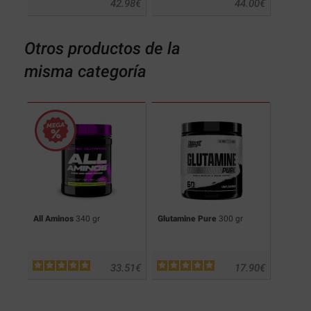
.90
€
42.98
€
44.00
€
Otros productos de la
misma categoría
cks
All Aminos
340 gr
Glutamine Pure
300 gr
Pro H
.90
€
33.51
€
17.90
€