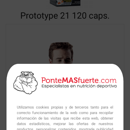
Prototype 21
120 caps.
Utilizamos cookies propias y de terceros tanto para el
correcto funcionamiento de la web como para recopilar
información de las visitas que recibe esta web, obtener
datos estadísticos, mejorar las ofertas de nuestros
productos, personalizar contenidos, mostrarle publicidad