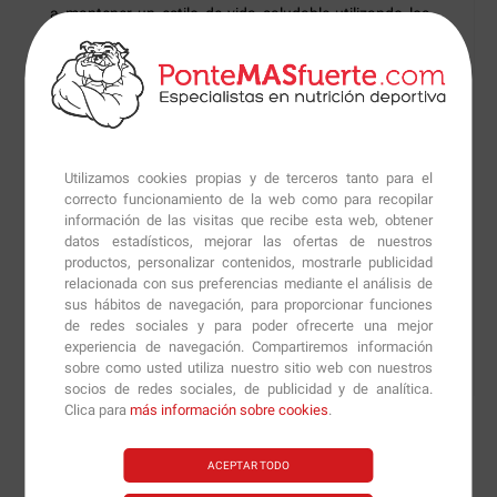
a mantener un estilo de vida saludable utilizando los
mejores procesos e ingredientes.
5-HTP 200mg
será adecuado para todas aquellas
personas que se sientan nerviosas, estresadas, con
alteraciones del estado de ánimo, insomnio,
fibromialgia o bien que están siguiendo una dieta
Utilizamos cookies propias y de terceros tanto para el
correcto funcionamiento de la web como para recopilar
hipocalórica.
información de las visitas que recibe esta web, obtener
datos estadísticos, mejorar las ofertas de nuestros
Modo de empleo:
productos, personalizar contenidos, mostrarle publicidad
relacionada con sus preferencias mediante el análisis de
Como suplemento dietético, tomar 1 cápsula al día
sus hábitos de navegación, para proporcionar funciones
antes de la comida o antes de irse a dormir.
de redes sociales y para poder ofrecerte una mejor
experiencia de navegación. Compartiremos información
sobre como usted utiliza nuestro sitio web con nuestros
socios de redes sociales, de publicidad y de analítica.
Clica para
más información sobre cookies
.
Productos similares sugeridos por nuestros nutricionistas
ACEPTAR TODO