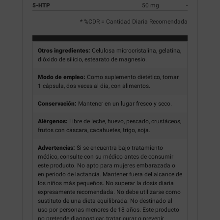
5-HTP
50 mg
-
* %CDR = Cantidad Diaria Recomendada
Otros ingredientes:
Celulosa microcristalina, gelatina,
dióxido de silicio, estearato de magnesio.
Modo de empleo:
Como suplemento dietético, tomar
1 cápsula, dos veces al día, con alimentos.
Conservación:
Mantener en un lugar fresco y seco.
Alérgenos:
Libre de leche, huevo, pescado, crustáceos,
frutos con cáscara, cacahuetes, trigo, soja.
Advertencias:
Si se encuentra bajo tratamiento
médico, consulte con su médico antes de consumir
este producto. No apto para mujeres embarazada o
en periodo de lactancia. Mantener fuera del alcance de
los niños más pequeños. No superar la dosis diaria
expresamente recomendada. No debe utilizarse como
sustituto de una dieta equilibrada. No destinado al
uso por personas menores de 18 años. Este producto
no pretende diagnosticar, tratar, curar o prevenir