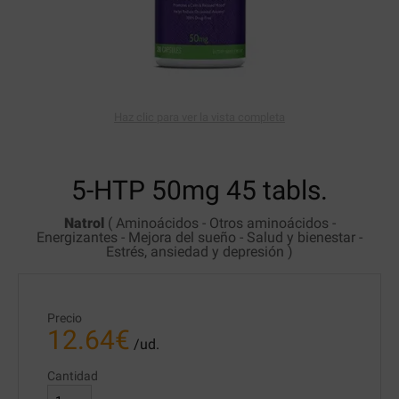
Haz clic para ver la vista completa
5-HTP 50mg
45 tabls.
Natrol
(
Aminoácidos
-
Otros aminoácidos
-
Energizantes
-
Mejora del sueño
-
Salud y bienestar
-
Estrés, ansiedad y depresión
)
Precio
12.64
€
/ud.
Cantidad