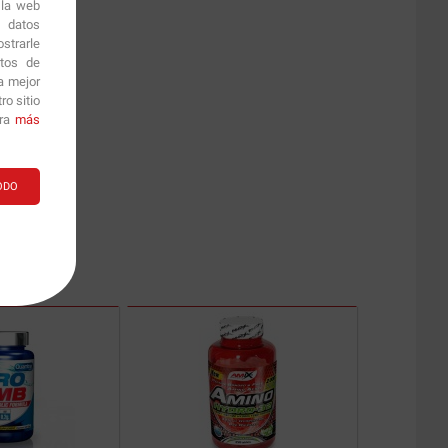
 la web
r datos
strarle
itos de
a mejor
o sitio
ara
más
ODO