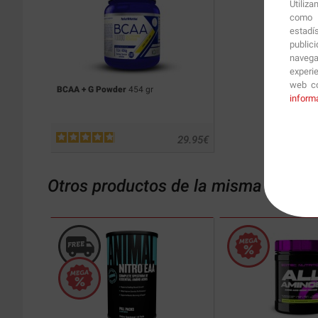
Utiliz
como p
estadí
public
navega
experi
web co
BCAA + G Powder
454 gr
inform
29.95
€
Otros productos de la misma catego