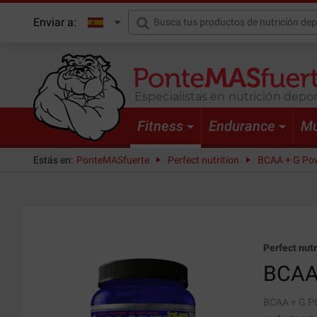
Enviar a:
Especialistas en nutrición depor
Fitness
Endurance
Mu
Estás en:
PonteMASfuerte
Perfect nutrition
BCAA + G Pow
Perfect nutr
BCAA
BCAA + G PO