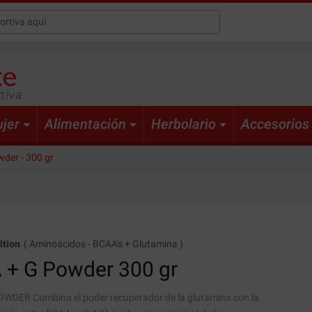
tiva
jer
Alimentación
Herbolario
Accesorios
der - 300 gr
ition
(
Aminoácidos
-
BCAA's + Glutamina
)
 + G Powder
300 gr
WDER Combina el poder recuperador de la glutamina con la