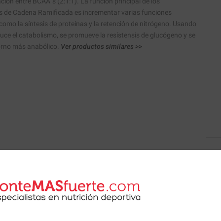
ación entre BCAA´s (2:1:1). La función principal de los
 de Cadena Ramificada es incrementar varias funciones
como la síntesis de proteínas y la retención de nitrógeno. Usando
ce el catabolismo, se promueve la resístensis de glucógeno y se
orno más anabólico.
Ver productos similares >>
 de nuestros nutricionistas.