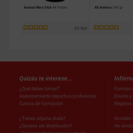
Animal Nitro EAA
44 Packs
All Aminos
340 gr
59.90
€
Quizás te interese...
Infórm
¿Qué debes tomar?
Formas 
Asesoramiento deportivo profesional
Envíos y
Cursos de formación
Regalos 
¿Tienes alguna duda?
Acceder 
¿Quieres ser distribuidor?
He olvid