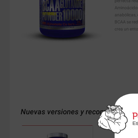
perfecta rel
Aminoácidos
anabólicas, 
BCAA se redu
crea un ent
Nuevas versiones y recomendaciones