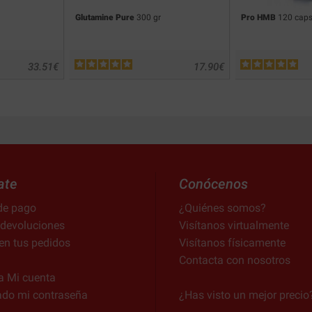
Glutamine Pure
300 gr
Pro HMB
120 caps
33.51
€
17.90
€
ate
Conócenos
de pago
¿Quiénes somos?
 devoluciones
Visítanos virtualmente
en tus pedidos
Visítanos físicamente
Contacta con nosotros
a Mi cuenta
ado mi contraseña
¿Has visto un mejor precio