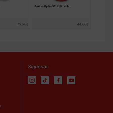
.
Amino Hydro32
250 tabls.
Glutamine
360
19.90
€
44.00
€
Síguenos
?