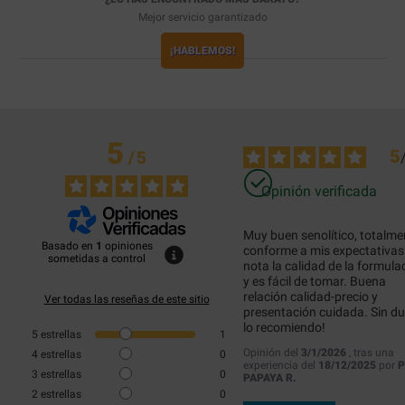
Mejor servicio garantizado
¡HABLEMOS!
5
5
/
5
Opinión verificada
Muy buen senolítico, totalmen
Basado en
1
opiniones
conforme a mis expectativas.
sometidas a control
nota la calidad de la formulac
y es fácil de tomar. Buena 
relación calidad-precio y 
Ver todas las reseñas de este sitio
presentación cuidada. Sin du
lo recomiendo!
5
estrellas
1
Opinión del
3/1/2026
, tras una
4
estrellas
0
experiencia del
18/12/2025
por
P
3
estrellas
0
PAPAYA R.
2
estrellas
0