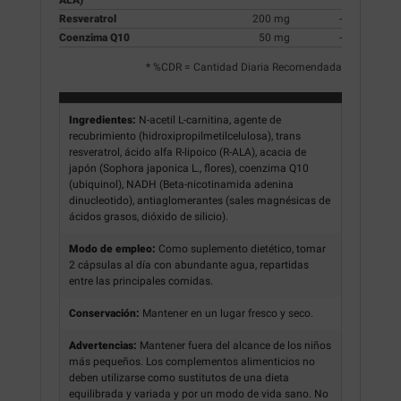
Resveratrol
200 mg
-
Coenzima Q10
50 mg
-
* %CDR = Cantidad Diaria Recomendada
Ingredientes:
N-acetil L-carnitina, agente de
recubrimiento (hidroxipropilmetilcelulosa), trans
resveratrol, ácido alfa R-lipoico (R-ALA), acacia de
japón (Sophora japonica L., flores), coenzima Q10
(ubiquinol), NADH (Beta-nicotinamida adenina
dinucleotido), antiaglomerantes (sales magnésicas de
ácidos grasos, dióxido de silicio).
Modo de empleo:
Como suplemento dietético, tomar
2 cápsulas al día con abundante agua, repartidas
entre las principales comidas.
Conservación:
Mantener en un lugar fresco y seco.
Advertencias:
Mantener fuera del alcance de los niños
más pequeños. Los complementos alimenticios no
deben utilizarse como sustitutos de una dieta
equilibrada y variada y por un modo de vida sano. No