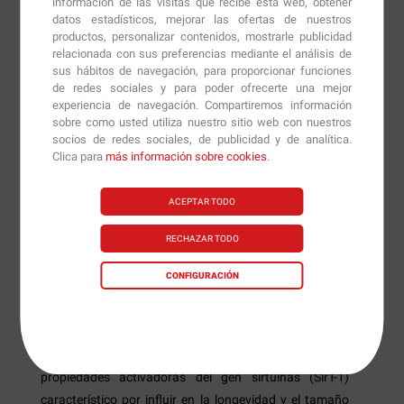
información de las visitas que recibe esta web, obtener
estado físico y un estado de salud óptimo durante su
datos estadísticos, mejorar las ofertas de nuestros
productos, personalizar contenidos, mostrarle publicidad
envejecimiento. Es especialmente recomendado para
relacionada con sus preferencias mediante el análisis de
personas a partir de los 40 años, que se cuidan y
sus hábitos de navegación, para proporcionar funciones
desean prolongar su esperanza y calidad de vida.
de redes sociales y para poder ofrecerte una mejor
experiencia de navegación. Compartiremos información
sobre como usted utiliza nuestro sitio web con nuestros
Eternal Senolytics consiste en:
socios de redes sociales, de publicidad y de analítica.
Clica para
más información sobre cookies
.
- Acetil L-carnitina:
Un aminoácido con poder
preventivo de enfermedades metabólicas como la
ACEPTAR TODO
diabetes o el síndrome metabólico mediante un
incremento de la energía mitocondrial.
RECHAZAR TODO
- Ubiquinol:
Una molécula antioxidante que participa
CONFIGURACIÓN
en procesos de producción de energía celular (ATP) a
nivel mitocondrial y disminuye el daño muscular.
- Resveratrol:
Es un polifenol antioxidante con
propiedades activadoras del gen sirtuinas (SirT-1)
característico por influir en la longevidad y el tamaño