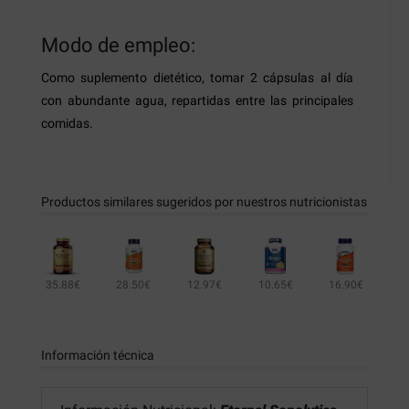
Modo de empleo:
Como suplemento dietético, tomar 2 cápsulas al día
con abundante agua, repartidas entre las principales
comidas.
Productos similares sugeridos por nuestros nutricionistas
35.88€
28.50€
12.97€
10.65€
16.90€
14.95€
13.90€
Información técnica