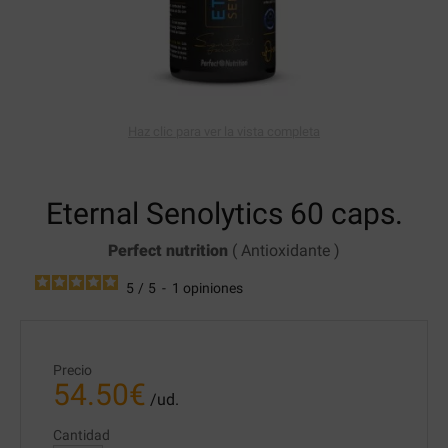
Haz clic para ver la vista completa
Eternal Senolytics
60 caps.
Perfect nutrition
(
Antioxidante
)
5
/
5
-
1
opiniones
Precio
54.50
€
/ud.
Cantidad