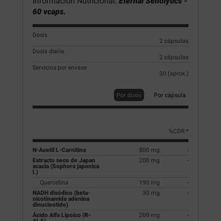
Información Nutricional:
Eternal Senolytics -
60 vcaps.
Dosis
2 cápsulas
Dosis diaria
2 cápsulas
Servicios por envase
30 (aprox.)
Por dosis
Por cápsula
%CDR *
N-Acetil L-Carnitina
800 mg
-
Extracto seco de Japan
200 mg
-
acacia (Sophora japonica
l.)
Quercetina
190 mg
-
NADH disódico (beta-
30 mg
-
nicotinamida adenina
dinucleotido)
Ácido Alfa Lipoico (R-
200 mg
-
ALA)