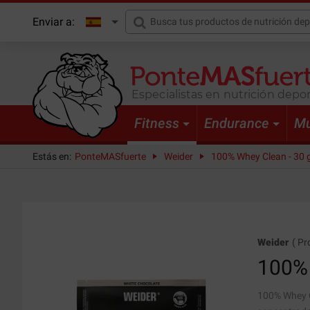
Enviar a:
Especialistas en nutrición depor
Fitness
Endurance
Mu
Estás en:
PonteMASfuerte
Weider
100% Whey Clean - 30 
Weider
(
Pr
100%
100% Whey C