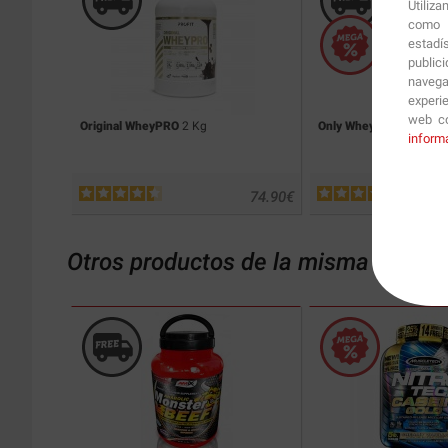
Utiliz
como p
estadí
public
navega
experi
web co
Original WheyPRO
2 Kg
Only Whey®
Cacaolat 1
inform
74.90
€
Otros productos de la misma catego