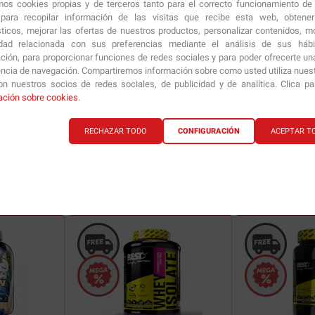
amos cookies propias y de terceros tanto para el correcto funcionamiento de
ara recopilar información de las visitas que recibe esta web, obtene
sticos, mejorar las ofertas de nuestros productos, personalizar contenidos, mo
idad relacionada con sus preferencias mediante el análisis de sus háb
ción, para proporcionar funciones de redes sociales y para poder ofrecerte un
encia de navegación. Compartiremos información sobre como usted utiliza nuestr
n nuestros socios de redes sociales, de publicidad y de analítica. Clica p
 Kg
Whey Gold Standard
450 gr
100% Whey Protein
ación sobre cookies
.
RECHAZAR TODO
CONFIGURACIÓN
ACEPTAR T
48.90
€
25.19
€
ría