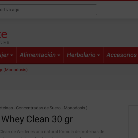
tiva
jer
Alimentación
Herbolario
Accesorios
gr (Monodosis)
oteínas
-
Concentradas de Suero
-
Monodosis
)
 Whey Clean
30 gr
lean de Weider es una natural fórmula de proteínas de