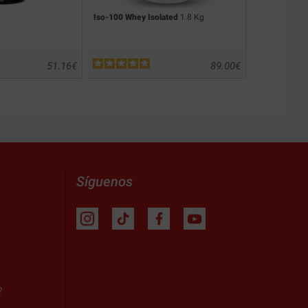
Iso-100 Whey Isolated
1.8 Kg
Pure Whey Is
51.16
€
89.00
€
Síguenos
?