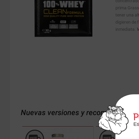
concentrado
prima Grass
tener una al
digieren de
inmediata.
V
Nuevas versiones y recomendaciones