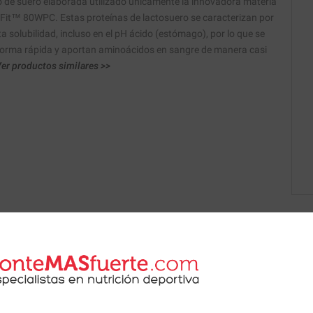
 de suero elaborada utilizado únicamente la innovadora materia
Fit™ 80WPC. Estas proteínas de lactosuero se caracterizan por
ta solubilidad, incluso en el pH ácido (estómago), por lo que se
 forma rápida y aportan aminoácidos en sangre de manera casi
er productos similares >>
 de nuestros nutricionistas.