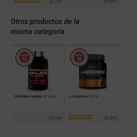
.70
€
32.20
€
29.90
€
Otros productos de la
misma categoría
Citrulline malate
90 caps.
L-Arginine
300 gr
GPLC
9
.20
€
20.44
€
28.84
€