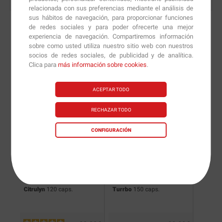
relacionada con sus preferencias mediante el análisis de
sus hábitos de navegación, para proporcionar funciones
de redes sociales y para poder ofrecerte una mejor
experiencia de navegación. Compartiremos información
sobre como usted utiliza nuestro sitio web con nuestros
Nuevas versiones y
socios de redes sociales, de publicidad y de analítica.
Clica para
más información sobre cookies
.
recomendaciones de
nuestros nutricionistas.
ACEPTAR TODO
RECHAZAR TODO
CONFIGURACIÓN
Citrulyn
120 caps.
Turrbo
150 caps.
AAKG 
viales 