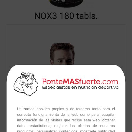
NOX3
180 tabls.
Utilizamos cookies propias y de terceros tanto para el
correcto funcionamiento de la web como para recopilar
información de las visitas que recibe esta web, obtener
datos estadísticos, mejorar las ofertas de nuestros
productos, personalizar contenidos, mostrarle publicidad