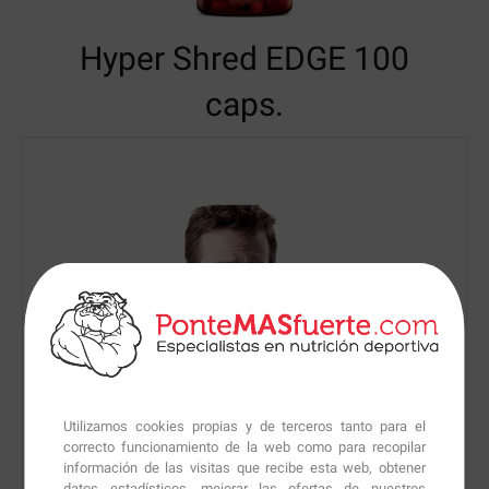
Hyper Shred EDGE
100
caps.
Utilizamos cookies propias y de terceros tanto para el
correcto funcionamiento de la web como para recopilar
información de las visitas que recibe esta web, obtener
datos estadísticos, mejorar las ofertas de nuestros