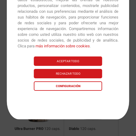
productos, personalizar contenidos, mostrarle publicidad
relacionada con sus preferencias mediante el análisis de
sus hábitos de navegación, para proporcionar funciones
de redes sociales y para poder ofrecerte una mejor
experiencia de navegación. Compartiremos información
sobre como usted utiliza nuestro sitio web con nuestros
socios de redes sociales, de publicidad y de analítica.
Nuevas versiones y
Clica para
más información sobre cookies
.
recomendaciones de
ACEPTAR TODO
nuestros nutricionistas.
RECHAZAR TODO
CONFIGURACIÓN
Ultra Burner PRO
120 caps.
Diablo
120 caps.
Coffiti