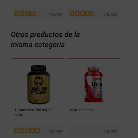
.90
€
15.00
€
30.45
€
Otros productos de la
misma categoría
L-Carnitine 750 mg
60
HCA
150 caps.
Hydrox
caps.
Lose We
.90
€
17.99
€
26.20
€