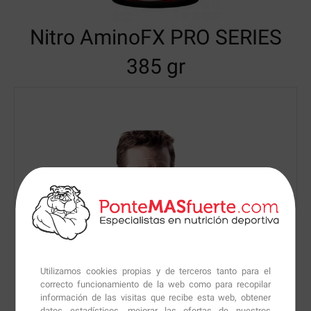
Nitro AminoFX
PRO SERIES
385 gr
Utilizamos cookies propias y de terceros tanto para el
correcto funcionamiento de la web como para recopilar
información de las visitas que recibe esta web, obtener
datos estadísticos, mejorar las ofertas de nuestros