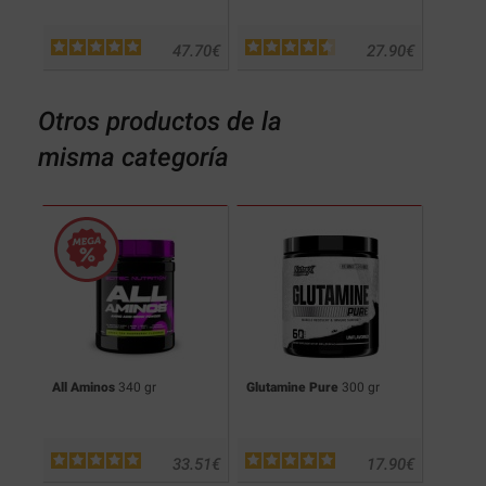
.75
€
47.70
€
27.90
€
Otros productos de la
misma categoría
cks
All Aminos
340 gr
Glutamine Pure
300 gr
Pro H
.90
€
33.51
€
17.90
€