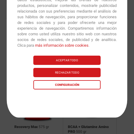
productos, personalizar contenidos, mostrarle publicidad
relacionada con sus preferencias mediante el análisis de
sus hábitos de navegación, para proporcionar funciones
de redes sociales y para poder ofrecerte una mejor
experiencia de navegación. Compartiremos información
sobre como usted utiliza nuestro sitio web con nuestros
socios de redes sociales, de publicidad y de analítica.
Nuevas versiones y
Clica para
más información sobre cookies
.
recomendaciones de
ACEPTAR TODO
nuestros nutricionistas.
RECHAZAR TODO
CONFIGURACIÓN
Recovery Max
575 gr
BCAA + Glutamine Amino
BCAA +
PRO
500 gr