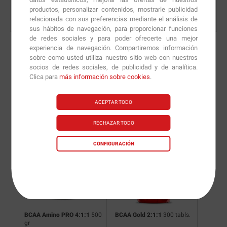
productos, personalizar contenidos, mostrarle publicidad
relacionada con sus preferencias mediante el análisis de
sus hábitos de navegación, para proporcionar funciones
de redes sociales y para poder ofrecerte una mejor
experiencia de navegación. Compartiremos información
sobre como usted utiliza nuestro sitio web con nuestros
socios de redes sociales, de publicidad y de analítica.
Nuevas versiones y
Clica para
más información sobre cookies
.
recomendaciones de
ACEPTAR TODO
nuestros nutricionistas.
RECHAZAR TODO
CONFIGURACIÓN
s.
BCAA Amino PRO 4:1:1
500
BCAA Gold 2:1:1
300 tabls.
BCAA El
gr
350 gr