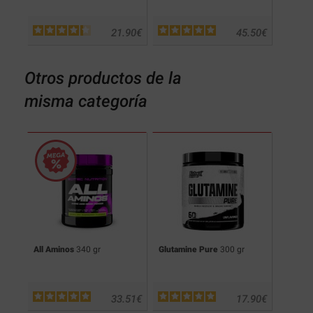
.50
€
21.90
€
45.50
€
Otros productos de la
misma categoría
cks
All Aminos
340 gr
Glutamine Pure
300 gr
Pro H
.90
€
33.51
€
17.90
€