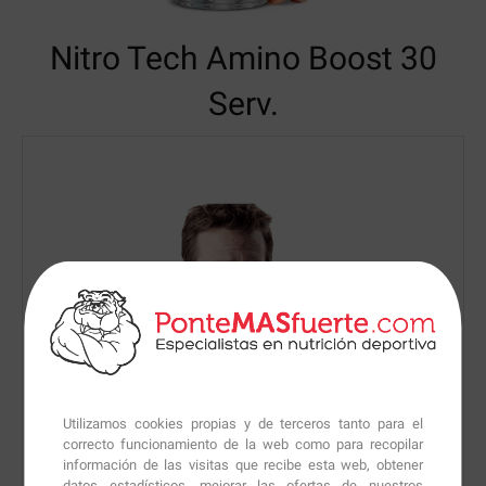
Nitro Tech Amino Boost
30
Serv.
Utilizamos cookies propias y de terceros tanto para el
correcto funcionamiento de la web como para recopilar
información de las visitas que recibe esta web, obtener
datos estadísticos, mejorar las ofertas de nuestros